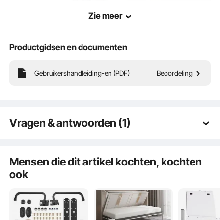
Zie meer
Productgidsen en documenten
Gebruikershandleiding-en (PDF)
Beoordeling
De bedliftset is een ruimteoplossing voor doe-het-zelvers en biedt ruime
opbergruimte onder het bed om uw spullen op te bergen - perfect voor
gebruikers met beperkte woonruimte.
Vragen & antwoorden (1)
Q:
Zijn er ook systemen voor 2 matrassen van 200 x
90 cm , dus totaal 200 x 180m?
Mensen die dit artikel kochten, kochten
A:
Sorry, er zijn momenteel geen geschikte
ook
productaanbevelingen.
door vevor op
Dec 10, 2024
Bekijk alle 1 beantwoorde vragen