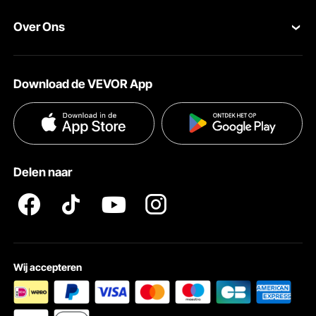
Leden Programma
te besparen. Eenmaal geopend verandert het in een comfortabel bed en
Uw bestellingen
verbetert het de benutting van de ruimte aanzienlijk - perfect voor kleine
appartementen of multifunctionele woonruimtes.
Over Ons
Pro-ledenprogramma
Jouw rekening
Over VEVOR
Verzendtarieven & beleid
Download de VEVOR App
Voorwaarden van de dienst
Betalingswijzen
Privacybeleid
Hulp en veelgestelde vragen
Pro Member Program Algemene Voorwaarden
Delen naar
Wij accepteren