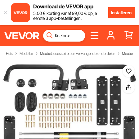
Download de VEVOR app
Installeren
5
,00
€
korting vanaf
99
,00
€
op je
eerste 3 app-bestellingen.
Huis
Meubilair
Meubelaccessoires en vervangende onderdelen
Meubelond