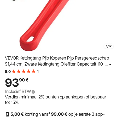
1/12
VEVOR Kettingtang Pijp Koperen Pijp Persgereedschap
91,44 cm, Zware Kettingtang Oliefilter Capaciteit 110 tot
...
185 mm, Kettingtang 760 mm Kettinglengte
1
5.0
Loodgieterspijpgereedschap
93
90
€
Inclusief BTW
Verdien minimaal
2%
punten op aankopen of bespaar
tot
15%
.
5
,00
€
korting vanaf
99
,00
€
op je eerste 3 app-