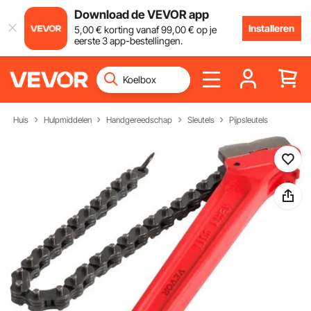
Download de VEVOR app
Installeren
5
,00
€
korting vanaf
99
,00
€
op je
eerste 3 app-bestellingen.
Huis
Hulpmiddelen
Handgereedschap
Sleutels
Pijpsleutels