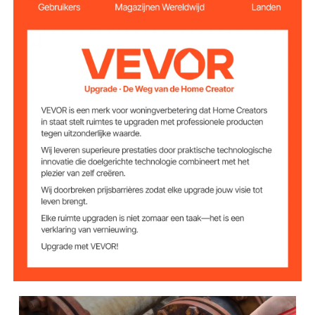
55# staal
Kaakmateriaal
Mn en Cr
Materiaal ketting
30" / 760 mm
Kettinglengte
Minimum.
4-1/2" / 110 mm
Buiscapaciteit
Maximale
7-1/2" / 185 mm
buiscapaciteit
rode kleur