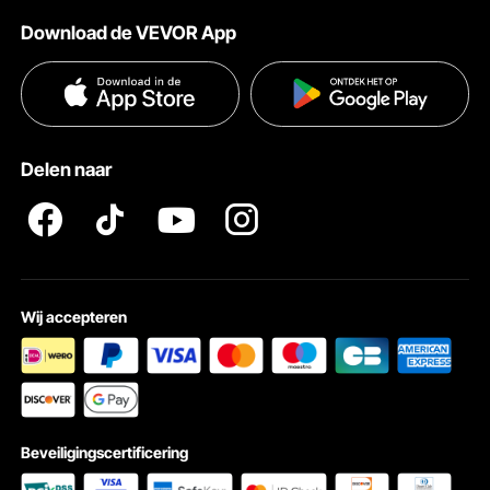
Verzendtarieven & beleid
Download de VEVOR App
Voorwaarden van de dienst
Betalingswijzen
Privacybeleid
Hulp en veelgestelde vragen
Pro Member Program Algemene Voorwaarden
Delen naar
Ik straal grip
De pijptang met een gesmede, stevige I-balkhandgreep is ontworpen voor
gebruik in krappe ruimtes waar gewone pijptangen niet passen. Het lange
handvat is arbeidsbesparender.
Wij accepteren
Beveiligingscertificering