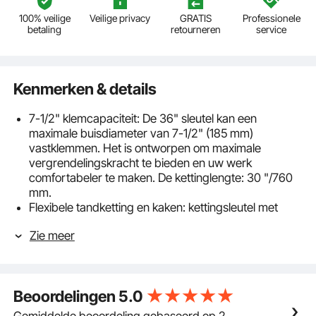
100% veilige
Veilige privacy
GRATIS
Professionele
betaling
retourneren
service
Kenmerken & details
7-1/2" klemcapaciteit: De 36" sleutel kan een
maximale buisdiameter van 7-1/2" (185 mm)
vastklemmen. Het is ontworpen om maximale
vergrendelingskracht te bieden en uw werk
comfortabeler te maken. De kettinglengte: 30 "/760
mm.
Flexibele tandketting en kaken: kettingsleutel met
dubbel getande kaken die de pijp stevig kunnen
Zie meer
vasthouden. En de ketting is roestvrij en antislip. Ons
gereedschap kan ook in de tegenovergestelde
richting worden gebruikt.
Robuuste stalen sleutel: de 36 inch buissleutel is
Beoordelingen
5.0
volledig gesmeed uit hoogwaardig koolstofstaal en
vervolgens met hitte behandeld om het chroom
Gemiddelde beoordeling gebaseerd op 2