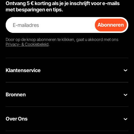
Ontvang 5 € korting als je je inschrijft voor e-mails
met besparingen en tips.
E-mailadres
Abonneren
Door op de knop
abonneren
te klikken, gaat u akkoord met ons
Privacy- & Cookiebeleid
.
Duurzaam materiaal
De sleutel is gemaakt van staal, dat stevig is en niet zal breken. Het 36 inch
lange gereedschap met coating is slijtvast.
Klantenservice
Neem contact op
Bronnen
Retourneren en vervangingen
Leden Programma
Uw bestellingen
Over Ons
Pro-ledenprogramma
Jouw rekening
Over VEVOR