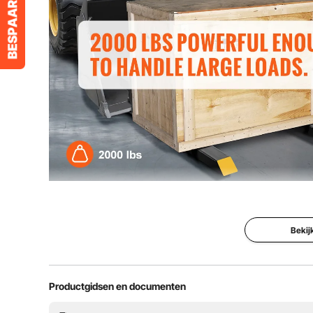
Rechthoekige buis (bladlipafstand)
50 x 70 x t3 mm 
Verstelbare stabilisatorstang
495-915 mm (1
Buismaat
30 x 30 mm (1,2
Afmeting buitenbuis
40 x 40 mm (1,6
Netto gewicht
18,8 kg (41,4 l
Eenmaal aangesloten op uw vorkheftruck of tractor, 
uw uitrusting, naadloos geïnte
Bekij
Accessoires
1 x handleiding
Capaciteit
907 kg (2000 l
Productgidsen en documenten
Vorklengte
L1 x H1 = 760 