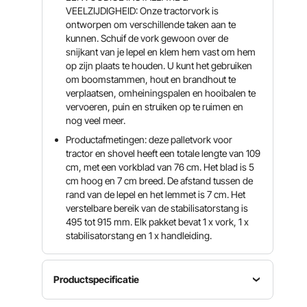
VEELZIJDIGHEID: Onze tractorvork is
ontworpen om verschillende taken aan te
kunnen. Schuif de vork gewoon over de
snijkant van je lepel en klem hem vast om hem
op zijn plaats te houden. U kunt het gebruiken
om boomstammen, hout en brandhout te
verplaatsen, omheiningspalen en hooibalen te
vervoeren, puin en struiken op te ruimen en
nog veel meer.
Productafmetingen: deze palletvork voor
tractor en shovel heeft een totale lengte van 109
cm, met een vorkblad van 76 cm. Het blad is 5
cm hoog en 7 cm breed. De afstand tussen de
rand van de lepel en het lemmet is 7 cm. Het
verstelbare bereik van de stabilisatorstang is
495 tot 915 mm. Elk pakket bevat 1 x vork, 1 x
stabilisatorstang en 1 x handleiding.
Productspecificatie