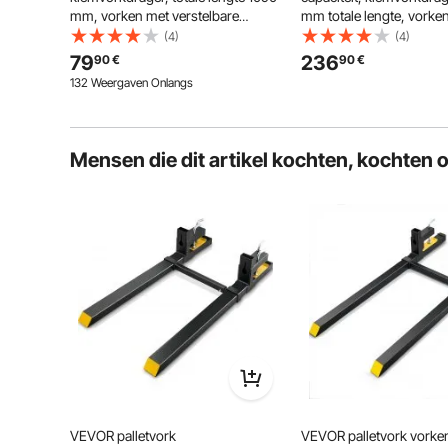
mm, vorken met verstelbare
mm totale lengte, vorke
stabilisatiestang voor
verstelbare stabilisator
(4)
(4)
tractoraccessoires, shovels en
tractoraccessoires, laa
79
236
90
€
90
€
compacte laders, zwart
compacte lader, zwart
132 Weergaven Onlangs
Mensen die dit artikel kochten, kochten 
Door de verstelbare vorkafstand kunnen onze tracto
ladin
VEVOR palletvork
VEVOR palletvork vorke