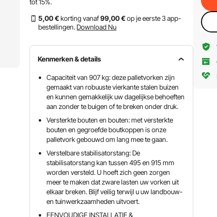
tot
15%
.
5
,00
€
korting vanaf
99
,00
€
op je eerste 3 app-
bestellingen.
Download Nu
Kenmerken & details
Capaciteit van 907 kg: deze palletvorken zijn
gemaakt van robuuste vierkante stalen buizen
en kunnen gemakkelijk uw dagelijkse behoeften
aan zonder te buigen of te breken onder druk.
Versterkte bouten en bouten: met versterkte
bouten en gegroefde boutkoppen is onze
palletvork gebouwd om lang mee te gaan.
Verstelbare stabilisatorstang: De
stabilisatorstang kan tussen 495 en 915 mm
worden versteld. U hoeft zich geen zorgen
meer te maken dat zware lasten uw vorken uit
elkaar breken. Blijf veilig terwijl u uw landbouw-
en tuinwerkzaamheden uitvoert.
EENVOUDIGE INSTALLATIE &