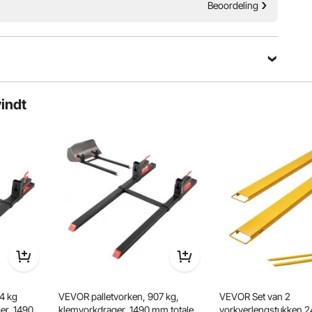
Beoordeling
vindt
rvoudige bescherming en een robuuste constructie die
 en veiligheid tijdens het gebruik.
4 kg
VEVOR palletvorken, 907 kg,
VEVOR Set van 2
er, 1490
klemvorkdrager, 1490 mm totale
vorkverlengstukken 