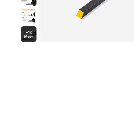
+12
Meer