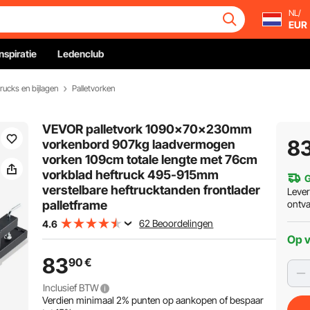
NL/
EUR
Inspiratie
Ledenclub
rucks en bijlagen
Palletvorken
VEVOR palletvork 1090x70x230mm
8
vorkenbord 907kg laadvermogen
vorken 109cm totale lengte met 76cm
vorkblad heftruck 495-915mm
G
verstelbare heftrucktanden frontlader
Leve
palletframe
ontv
62 Beoordelingen
4.6
Op 
83
90
€
Inclusief BTW
Verdien minimaal
2%
punten op aankopen of bespaar