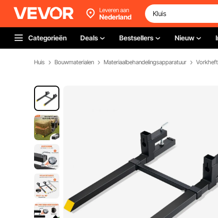
Leveren aan
Nederland
Categorieën
Deals
Bestsellers
Nieuw
Huis
Bouwmaterialen
Materiaalbehandelingsapparatuur
Vorkheft