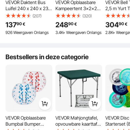
VEVOR Daktent Bus
VEVOR Opblaasbare
VEVOR Bell 
Luifel 240 x 240 x 230
Kampeertent 3x2x2m,
2,5 m Yurt 
cm, Autotent
3-5 Personen, 300D
Katoen en s
(207)
(320)
Achterklep Incl.
Oxford 4-Seizoens
ijzeren pal
137
248
304
90
90
90
€
€
€
Dubbellaagse Tent
Glamping Tent met
PVC grondze
926 Weergaven Onlangs
3.4K+ Weergaven Onlangs
2.8K+ Weerga
PU2000 mm Daktent
Handpomp,
Kampeerten
Autodaktent
Kooktoestelaansluiting,
persoons fam
Waterdicht, Geschikt
2 Deuren & 2
ramen groep
voor Kamperen,
Gaasramen, incl.
buitenavont
Bestsellers in deze categorie
Avontuur, Reizen,
Opbergtas voor
Picknick etc.
Transport
Duurzaam en milieuvriendelijk
Het is gemaakt van internationale standaard 0,8 mm PVC/TPU-film,
duurzaam, niet-toxisch, milieuvriendelijk, hoge treksterkte en uitstekende
flexibiliteit.
VEVOR Opblaasbare
VEVOR Mahjongtafel,
VEVOR Disc 
Bumpbal Bumper
opvouwbare kaarttafel
Starterset (