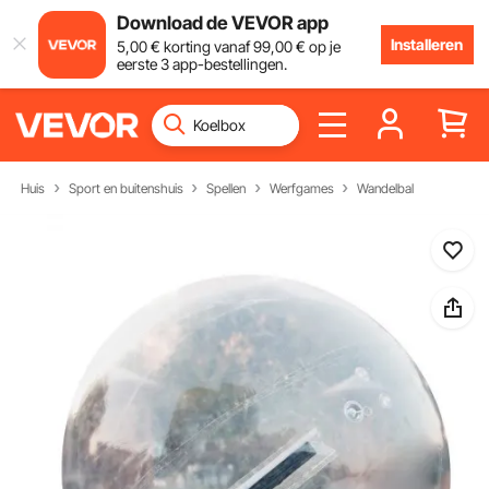
Download de VEVOR app
Installeren
5
,00
€
korting vanaf
99
,00
€
op je
eerste 3 app-bestellingen.
Huis
Sport en buitenshuis
Spellen
Werfgames
Wandelbal