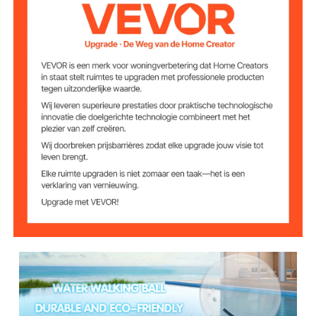
3,5 m3 / min
Luchtstroom
Stofopvangcapaci
2L
teit
ongeveer 36 x 24 x 20 cm
Pompgrootte
2,1 kg
Pompgewicht
180 kg
Laadvermogen
55,5 x 40 x 40 cm
Opvouwbaar