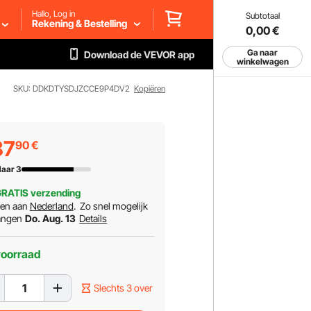
Hallo, Log in
Subtotaal
Rekening & Bestelling
0,00
€
Ga naar
Download de VEVOR app
winkelwagen
SKU: DDKDTYSDJZCCE9P4DV2
Kopiëren
87
90
€
aar 3
RATIS verzending
ren aan
Nederland
.
Zo snel mogelijk
angen
Do. Aug. 13
Details
voorraad
Slechts 3 over