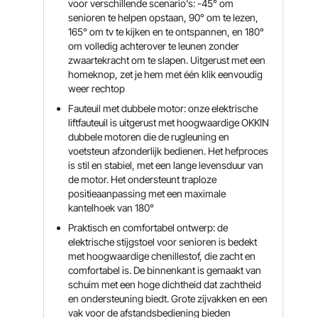
voor verschillende scenario's: -45° om
senioren te helpen opstaan, 90° om te lezen,
165° om tv te kijken en te ontspannen, en 180°
om volledig achterover te leunen zonder
zwaartekracht om te slapen. Uitgerust met een
homeknop, zet je hem met één klik eenvoudig
weer rechtop
Fauteuil met dubbele motor: onze elektrische
liftfauteuil is uitgerust met hoogwaardige OKKIN
dubbele motoren die de rugleuning en
voetsteun afzonderlijk bedienen. Het hefproces
is stil en stabiel, met een lange levensduur van
de motor. Het ondersteunt traploze
positieaanpassing met een maximale
kantelhoek van 180°
Praktisch en comfortabel ontwerp: de
elektrische stijgstoel voor senioren is bedekt
met hoogwaardige chenillestof, die zacht en
comfortabel is. De binnenkant is gemaakt van
schuim met een hoge dichtheid dat zachtheid
en ondersteuning biedt. Grote zijvakken en een
vak voor de afstandsbediening bieden