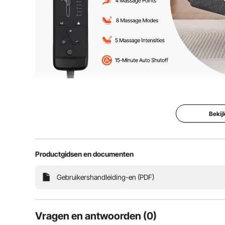
Onze verstelbare fauteuil is voorzien van twee motore
hoeken, van 45° om senioren te helpen opsta
Bekij
Productgidsen en documenten
Gebruikershandleiding-en (PDF)
Vragen en antwoorden (0)