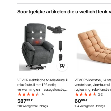
Typische vragen over producten:
Soortgelijke artikelen die u wellicht leuk 
Is het product duurzaam? ...
Stel de eerste vraag
Deze elektrische relaxfauteuil is verstelbaar van 45
lezen, tv kijken en rusten. Druk eenvoudig op de Ho
po
VEVOR elektrische tv-relaxfauteuil,
VEVOR Vloerstoel, 14 s
relaxfauteuil met liftfunctie,
verstelbaar, vloerfauteui
verwarming en massagefunctie,
rugleuning, relaxfunctie
traploos verstelbare stoel voor
metalen frame, schuim-
(74)
(66)
senioren, massagestoel met
koraalvliesbekleding,
587
60
99
€
99
€
chenille bekleding en
multifunctioneel om te le
201 Weergaven Onlangs
104 Weergaven Onlangs
afstandsbediening, donkergrijs
ontspannen, bruin