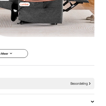
n voor een stabiele, stille instelling. Het biedt meerdere
an ​​tot 180° om volledig achterover te leunen.
k Meer
Beoordeling