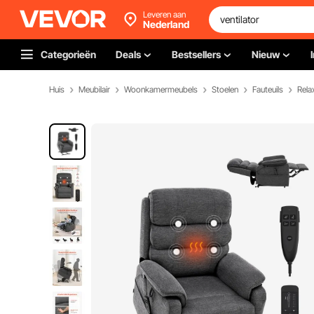
Leveren aan
Nederland
Categorieën
Deals
Bestsellers
Nieuw
Huis
Meubilair
Woonkamermeubels
Stoelen
Fauteuils
Rela