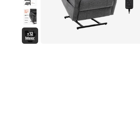
+12
Meer