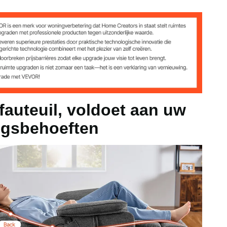
50/60Hz
 50/60Hz
 fauteuil, voldoet aan uw
ngsbehoeften
g
42,3 inch / 975 x 830 x 1075 mm