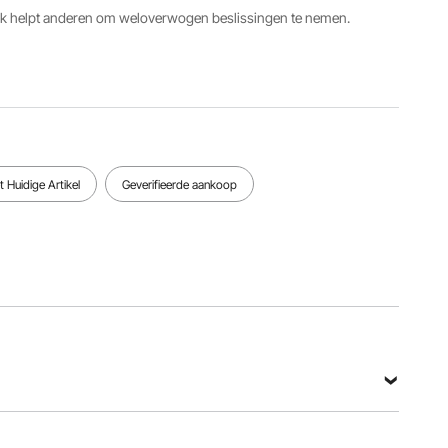
Massage- en
ack helpt anderen om weloverwogen beslissingen te nemen.
verwarmingsinvoer
Massage- en
Gewichtscapaciteit
AC 110V-
verwarmingsvermogen
350 lbs /
240V
DC12V 1A
159 kg
50/60Hz
Bekijk alle specificaties
 Huidige Artikel
Geverifieerde aankoop
U)