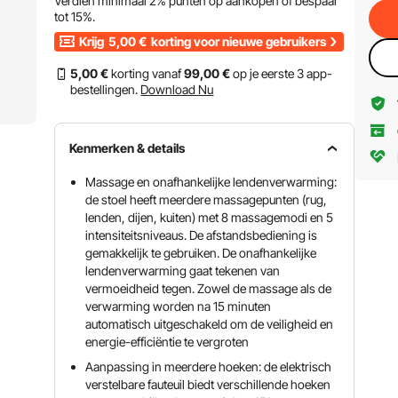
Verdien minimaal
2%
punten op aankopen of bespaar
tot
15%
.
Krijg
5,00
€
korting voor nieuwe gebruikers
5
,00
€
korting vanaf
99
,00
€
op je eerste 3 app-
bestellingen.
Download Nu
Kenmerken & details
Massage en onafhankelijke lendenverwarming:
de stoel heeft meerdere massagepunten (rug,
lenden, dijen, kuiten) met 8 massagemodi en 5
intensiteitsniveaus. De afstandsbediening is
gemakkelijk te gebruiken. De onafhankelijke
lendenverwarming gaat tekenen van
vermoeidheid tegen. Zowel de massage als de
verwarming worden na 15 minuten
automatisch uitgeschakeld om de veiligheid en
energie-efficiëntie te vergroten
Aanpassing in meerdere hoeken: de elektrisch
verstelbare fauteuil biedt verschillende hoeken