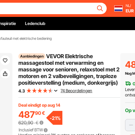
NL/
EUR
Inspiratie
Ledenclub
xfauteuil met elektrische bediening
VEVOR Elektrische
Aanbiedingen
4
massagestoel met verwarming en
massage voor senioren, relaxstoel met 2
Nog M
motoren en 2 valbeveiligingen, traploze
positieverstelling (medium, donkergrijs)
G
Leve
74 Beoordelingen
4.3
ontv
Deal eindigt op aug 14
Op 
487
90
€
-
21
%
620,90
€
Inclusief BTW