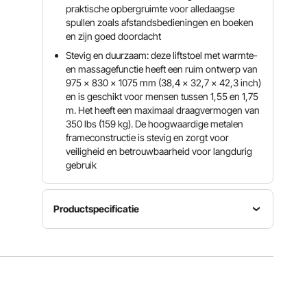
praktische opbergruimte voor alledaagse
spullen zoals afstandsbedieningen en boeken
en zijn goed doordacht
Stevig en duurzaam: deze liftstoel met warmte-
en massagefunctie heeft een ruim ontwerp van
975 x 830 x 1075 mm (38,4 x 32,7 x 42,3 inch)
en is geschikt voor mensen tussen 1,55 en 1,75
m. Het heeft een maximaal draagvermogen van
350 lbs (159 kg). De hoogwaardige metalen
frameconstructie is stevig en zorgt voor
veiligheid en betrouwbaarheid voor langdurig
gebruik
Productspecificatie
Motoringang
Artikelmodelnummer
Motorvermogen
AC 100-
SX-81541-
DC29V
240V
2 (EU)
1,8A
50/60Hz