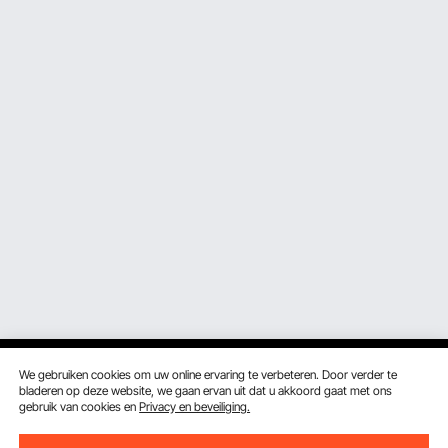
We gebruiken cookies om uw online ervaring te verbeteren. Door verder te
bladeren op deze website, we gaan ervan uit dat u akkoord gaat met ons
gebruik van cookies en
Privacy en beveiliging.
Ontvang 5 € korting als je je inschrijft voor e-mails