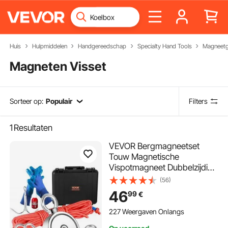
Huis
Hulpmiddelen
Handgereedschap
Specialty Hand Tools
Magneet
Magneten Visset
Sorteer op:
Populair
Filters
1
Resultaten
VEVOR Bergmagneetset
Touw Magnetische
Vispotmagneet Dubbelzijdig
272x2kg Neodymium
(56)
46
99
€
227 Weergaven Onlangs