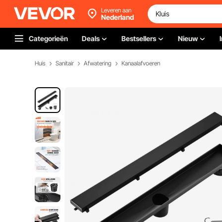
Leveren aan
Nederland
Categorieën
Deals
Bestsellers
Nieuw
Huis
Sanitair
Afwatering
Kanaalafvoeren