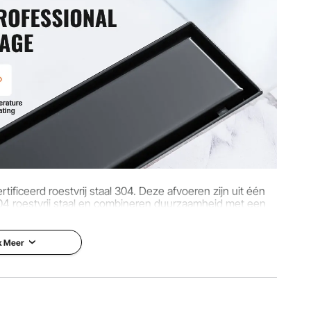
2 mm
ficeerd roestvrij staal 304. Deze afvoeren zijn uit één
04 roestvrij staal en combineren duurzaamheid met een
 uitstraling.
k Meer