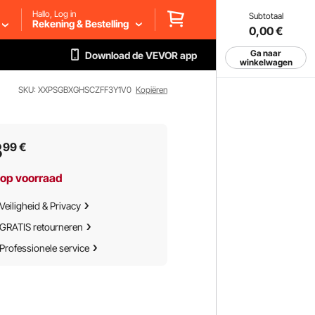
Hallo, Log in
Subtotaal
Rekening & Bestelling
0,00
€
Ga naar
Download de VEVOR app
winkelwagen
SKU: XXPSGBXGHSCZFF3Y1V0
Kopiëren
3
99
€
 op voorraad
Veiligheid & Privacy
GRATIS retourneren
Professionele service