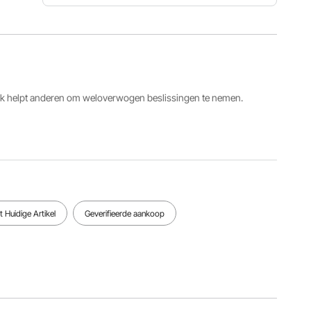
Productafmetingen
23,98 x
Artikelmodelnummer
Maximale
2,76 x
ZA3-24-
afvoercapaciteit
2,76 inch /
T01-MB
42,5 l/min
609 x 70
x 70 mm
ack helpt anderen om weloverwogen beslissingen te nemen.
Afmetingen
spoelbak
2,99 x
Hoofdmateriaal
Nettogewicht
2,58 x
roestvrij
1,38 kg
0,75 inch /
staal
604 x
65,5 x 19
mm
 Huidige Artikel
Geverifieerde aankoop
Bekijk alle specificaties