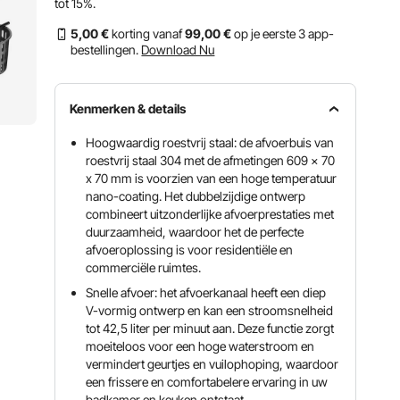
tot
15%
.
5
,00
€
korting vanaf
99
,00
€
op je eerste 3 app-
bestellingen.
Download Nu
Kenmerken & details
Hoogwaardig roestvrij staal: de afvoerbuis van
roestvrij staal 304 met de afmetingen 609 x 70
x 70 mm is voorzien van een hoge temperatuur
nano-coating. Het dubbelzijdige ontwerp
combineert uitzonderlijke afvoerprestaties met
duurzaamheid, waardoor het de perfecte
afvoeroplossing is voor residentiële en
commerciële ruimtes.
Snelle afvoer: het afvoerkanaal heeft een diep
V-vormig ontwerp en kan een stroomsnelheid
tot 42,5 liter per minuut aan. Deze functie zorgt
moeiteloos voor een hoge waterstroom en
vermindert geurtjes en vuilophoping, waardoor
een frissere en comfortabelere ervaring in uw
badkamer en keuken ontstaat.