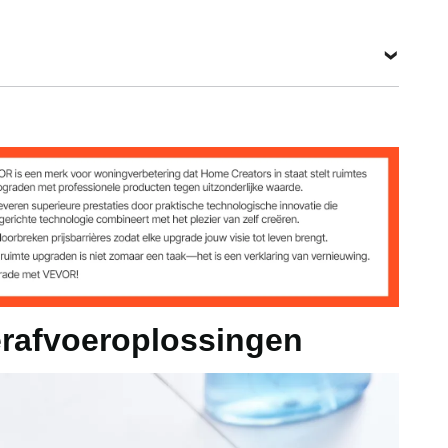
MB
 2,76 inch / 609 x 70 x 70 mm
rafvoeroplossingen
0,75 inch / 604 x 65,5 x 19 mm