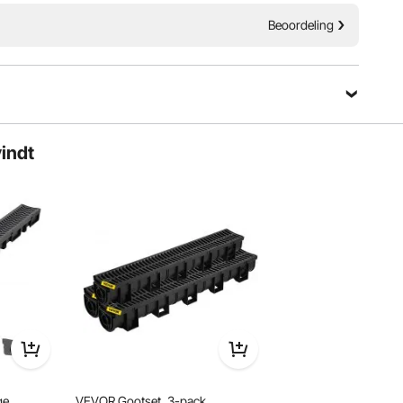
Beoordeling
vindt
hikt voor doucheruimtes, badkamers en keukens thuis en
lijkertijd comfort en elegantie toe aan deze ruimtes.
ge
VEVOR Gootset, 3-pack