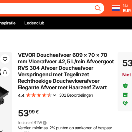
NL/
EUR
Inspiratie
Ledenclub
VEVOR Doucheafvoer 609 x 70 x 70
5
mm Vloerafvoer 42,5 L/min Afvoergoot
RVS 304 Afvoer Doucheafvoer
Verspringend met Tegelinzet
Niet
Rechthoekige Douchevloerafvoer
Elegante Afvoer met Haarzeef Zwart
302 Beoordelingen
4.4
53
99
€
Inclusief BTW
Verdien minimaal
2%
punten op aankopen of bespaar