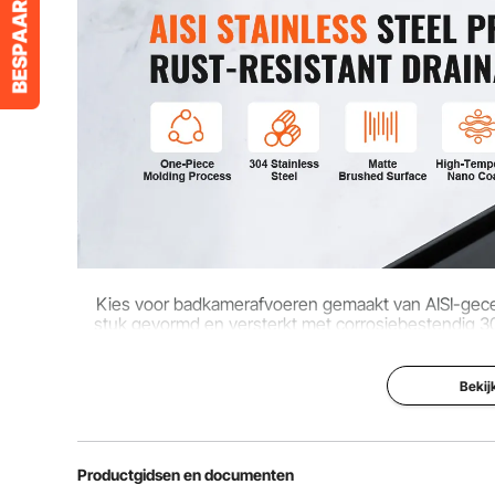
Dikte spoelbak
0,05 inch / 1,
Kies voor badkamerafvoeren gemaakt van AISI-gecerti
stuk gevormd en versterkt met corrosiebestendig 3
elegante
Bekij
Productgidsen en documenten