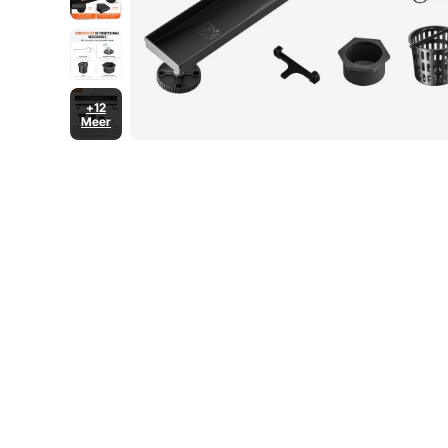
+12
Meer