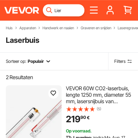
Huis
Apparaten
Handwerk en naaien
Graveren en snijden
Laseregrave
Laserbuis
Sorteer op:
Populair
Filters
2
Resultaten
VEVOR 60W CO2-laserbuis,
lengte 1250 mm, diameter 55
mm, lasersnijbuis van
borosilicaatglas met metalen
(5)
kop, 5000-6000 uur
219
90
€
voorbedrade draden voor
lasergraveerder, graveer- en
Op voorraad.
snijmachine
Levering:
zodra Ma. Aug. 17