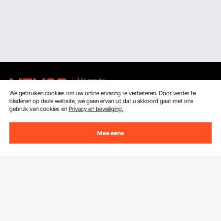
We gebruiken cookies om uw online ervaring te verbeteren. Door verder te
bladeren op deze website, we gaan ervan uit dat u akkoord gaat met ons
gebruik van cookies en
Privacy en beveiliging.
Ontvang 5 € korting als je je inschrijft voor e-mails
met besparingen en tips.
Mee eens
E-mailadres
Abonneren
Door op de knop
abonneren
te klikken, gaat u akkoord met ons
Privacy- & Cookiebeleid
.