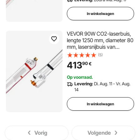
In winkelwagen
VEVOR 90W CO2-laserbuis,
lengte 1250 mm, diameter 80
mm, lasersnijbuis van
borosilicaatglas met metalen
(5)
kop, kabel van 10.000 uur,
413
90
€
voorgemonteerd voor
lasergraveermachine en
Op voorraad.
snijmachine
Levering:
Di. Aug. 11 - Vr. Aug.
14
In winkelwagen
Vorig
Volgende