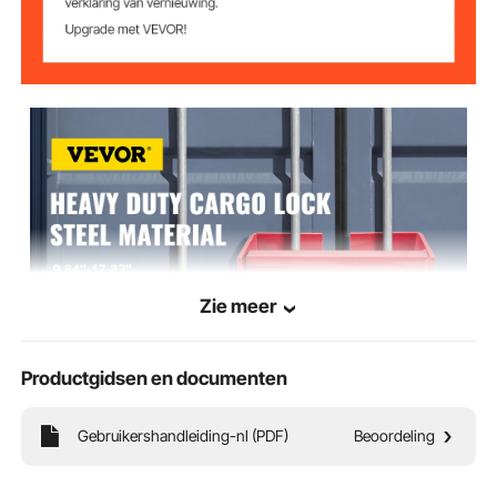
Zie meer
Productgidsen en documenten
VEVOR is een toonaangevend merk dat gespecialiseerd is in apparatuur en
gereedschappen. Samen met duizenden gemotiveerde medewerkers zet VEVOR zich
in om onze klanten te voorzien van robuust materieel en gereedschap tegen
ongelooflijk lage prijzen. Tegenwoordig heeft VEVOR markten in meer dan 200
Gebruikershandleiding-nl (PDF)
Beoordeling
landen bezet met meer dan 10 miljoen wereldwijde leden.
Waarom kiezen voor VEVOR?