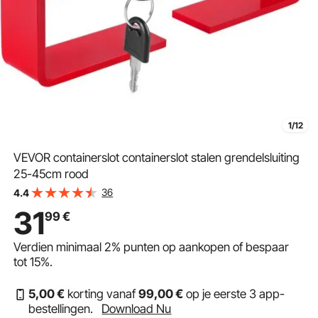
1/12
VEVOR containerslot containerslot stalen grendelsluiting
25-45cm rood
36
4.4
31
99
€
Verdien minimaal
2%
punten op aankopen of bespaar
tot
15%
.
5
,00
€
korting vanaf
99
,00
€
op je eerste 3 app-
bestellingen.
Download Nu