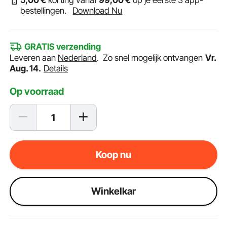
5
,00
€
korting vanaf
99
,00
€
op je eerste 3 app-
bestellingen.
Download Nu
GRATIS verzending
Leveren aan
Nederland
.
Zo snel mogelijk ontvangen
Vr.
Aug. 14.
Details
Op voorraad
Koop nu
Winkelkar