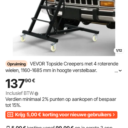
1/12
VEVOR Topside Creepers met 4 roterende
Opruiming
wielen, 1160-1685 mm in hoogte verstelbaar.
...
Reparatieplaat voor de motorcreeper van de auto voor
137
90
€
automatische noodreparaties en vlootonderhoud, zwart
Inclusief BTW
Verdien minimaal
2%
punten op aankopen of bespaar
tot
15%
.
Krijg
5,00
€
korting voor nieuwe gebruikers