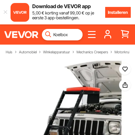
Download de VEVOR app
Installeren
5
,00
€
korting vanaf
99
,00
€
op je
eerste 3 app-bestellingen.
Huis
Automobiel
Winkelapparatuur
Mechanics Creepers
Motorkruiper