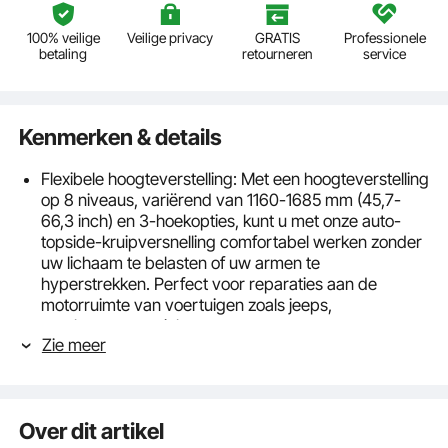
100% veilige
Veilige privacy
GRATIS
Professionele
betaling
retourneren
service
Kenmerken & details
Flexibele hoogteverstelling: Met een hoogteverstelling
op 8 niveaus, variërend van 1160-1685 mm (45,7-
66,3 inch) en 3-hoekopties, kunt u met onze auto-
topside-kruipversnelling comfortabel werken zonder
uw lichaam te belasten of uw armen te
hyperstrekken. Perfect voor reparaties aan de
motorruimte van voertuigen zoals jeeps,
vrachtwagens, pick-ups en meer.
Zie meer
LAADVERMOGEN VAN 400 LBS: Gemaakt van
duurzaam 3 mm dik staal, kan onze klimplant aan de
bovenzijde gemakkelijk tot 400 pond dragen. De I-
vormige stabiele basis maakt een diepere
Over dit artikel
verankering in de voertuigvloer mogelijk. Zeer sterke