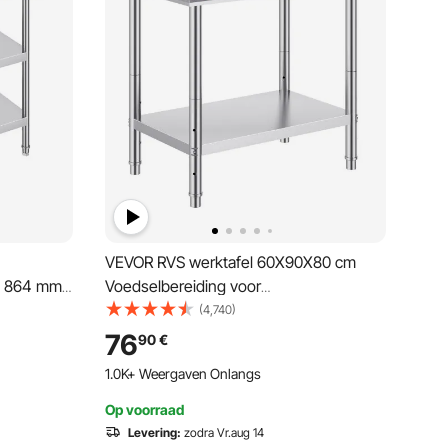
VEVOR RVS werktafel 60X90X80 cm
x 864 mm,
Voedselbereiding voor
eukens,
maaltijdvoorbereiding, naaien, wassen,
(4,740)
lanken,
knutselen, garagegebruik, enz.
76
90
€
r grill,
1.0K+ Weergaven Onlangs
Op voorraad
Levering:
zodra Vr.aug 14