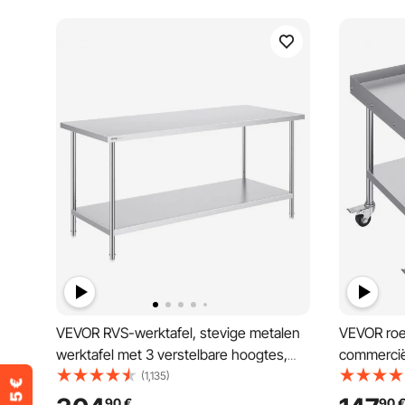
VEVOR RVS-werktafel, stevige metalen
VEVOR roes
werktafel met 3 verstelbare hoogtes,
commercië
werkstation voor keuken, garage,
voedselber
(1,135)
restaurant, achtertuin 762 x 1829 x 864
zwenkwiel
90
€
90