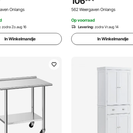
106
2 x 914 x 762 mm, werktafel
voor restaurants
gaven Onlangs
562 Weergaven Onlangs
urants en hotels
d
Op voorraad
:
zodra Zo.aug 16
Levering:
zodra Vr.aug 14
In Winkelmandje
In Winkelmandje