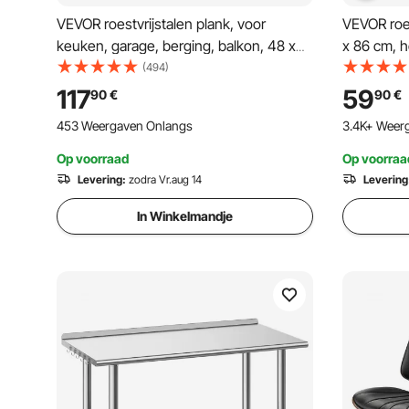
VEVOR roestvrijstalen plank, voor
VEVOR roes
keuken, garage, berging, balkon, 48 x
x 86 cm, 
18,9 x 59 inch / 122 x 48 x 150 cm
draagverm
(494)
voorbereid
117
59
90
€
90
€
poten, ver
453 Weergaven Onlangs
3.4K+ Weer
keuken, ba
Op voorraad
Op voorraa
Levering:
zodra Vr.aug 14
Levering
In Winkelmandje