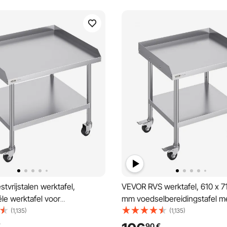
tvrijstalen werktafel,
VEVOR RVS werktafel, 610 x 71
le werktafel voor
mm voedselbereidingstafel m
eiding met 4 wielen,
wielen, zwenkwielen, driezijd
(1,135)
(1,135)
en, spatbescherming aan 3
spatwand, werktafel, metalen 
€
90
€