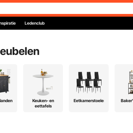
Inspiratie
Ledenclub
eubelen
landen
Keuken- en
Eetkamerstoelen
Baker
eettafels