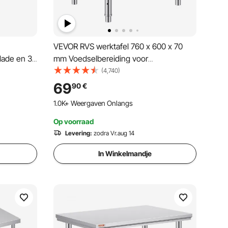
VEVOR RVS werktafel 760 x 600 x 70
lade en 3
mm Voedselbereiding voor
maaltijdvoorbereiding, naaien, wassen,
(4,740)
uken,
knutselen, garagegebruik, enz.
69
90
€
mte, wit
1.0K+ Weergaven Onlangs
Op voorraad
Levering:
zodra Vr.aug 14
In Winkelmandje