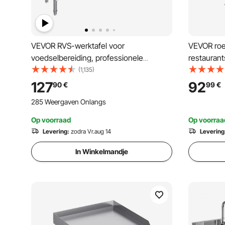
VEVOR RVS-werktafel voor
VEVOR roes
voedselbereiding, professionele
restaurant
keukenwerktafel met 2 verstelbare
verstelbare
(1,135)
onderste planken, voorbereidingstafel
wielen, o
127
92
90
€
99
€
voor grill, keuken, huis en garage 356 x
werktafel 
285 Weergaven Onlangs
1524 x 864 mm
restaurant
onderste b
Op voorraad
Op voorraa
Levering:
zodra Vr.aug 14
Levering
In Winkelmandje