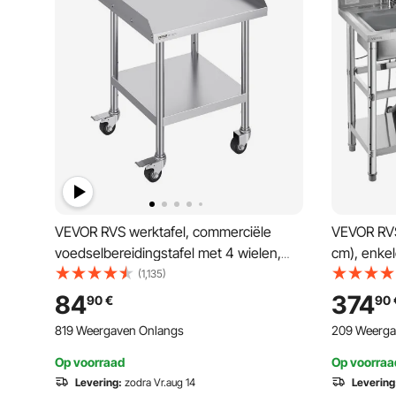
VEVOR RVS werktafel, commerciële
VEVOR RVS
voedselbereidingstafel met 4 wielen,
cm), enke
driezijdige spatwand, 610 x 610 x 762
opbergvak
(1,135)
mm werktafel, restaurantwerktafel
garageres
84
374
90
€
90
werkblad (
819 Weergaven Onlangs
209 Weerga
Op voorraad
Op voorraa
Levering:
zodra Vr.aug 14
Levering