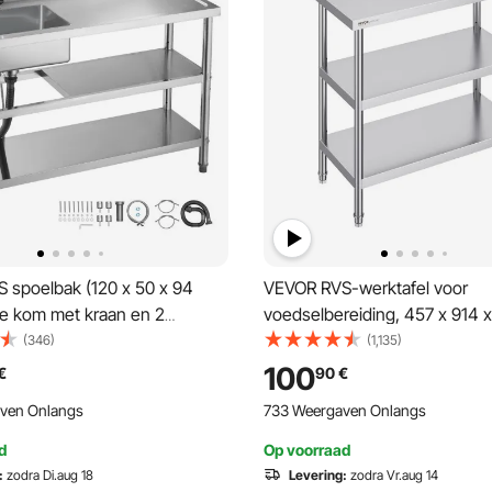
 spoelbak (120 x 50 x 94
VEVOR RVS-werktafel voor
le kom met kraan en 2
voedselbereiding, 457 x 914 
ken, keukenspoelbak voor
werktafel voor commerciële k
(346)
(1,135)
taurant, buitenwasbak met
met 2 verstelbare onderste p
100
€
90
€
rechts)
robuuste metalen werktafel voo
ven Onlangs
733 Weergaven Onlangs
keuken
d
Op voorraad
:
zodra Di.aug 18
Levering:
zodra Vr.aug 14