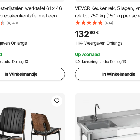
tvrijstalen werktafel 61 x 46
VEVOR Keukenrek, 5 lagen, vr
horecakeukentafel met een
rek tot 750 kg (150 kg per sch
ogen van 100 kg,
roestvrijstalen horecarek met
(4,740)
(494)
ingstafel met 4 verstelbare
verstelbare poten en schappe
132
90
€
rijdbare serveertafel voor
rek voor magazijn, garage, we
gaven Onlangs
1.1K+ Weergaven Onlangs
r en restaurant
1200 x 455 x 1830 mm
d
Op voorraad
:
zodra Do.aug 13
Levering:
zodra Do.aug 13
In Winkelmandje
In Winkelmandje