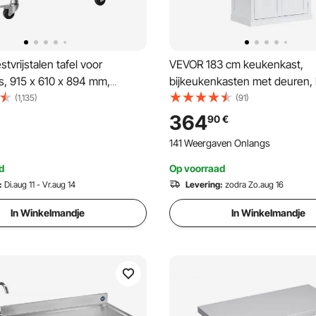
tvrijstalen tafel voor
VEVOR 183 cm keukenkast,
s, 915 x 610 x 894 mm,
bijkeukenkasten met deuren, 
 roestvrijstalen tafel met
verstelbare planken,
(1,135)
(91)
pstaande rand (30 mm),
voedselbuffetkasten voor ke
364
90
€
met onderblad voor
woonkamer, eetkamer, wasrui
141 Weergaven Onlangs
s, bovenste blad (227 kg),
lad (191 kg)
d
Op voorraad
:
Di.aug 11 - Vr.aug 14
Levering:
zodra Zo.aug 16
In Winkelmandje
In Winkelmandje