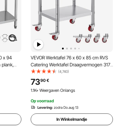
0 x 94
VEVOR Werktafel 76 x 60 x 85 cm RVS
 plank,
Catering Werktafel Draagvermogen 317
,
kg, Voedselbereidingstafel met wieltjes
(4,740)
nwasbak
Commerciële keukentafel voor
73
90
€
keukenbar Rolbaar
1.1K+ Weergaven Onlangs
Op voorraad
Levering:
zodra Do.aug 13
In Winkelmandje