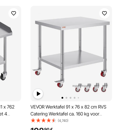
1 x 762
VEVOR Werktafel 91 x 76 x 82 cm RVS
et 4
Catering Werktafel ca. 160 kg voor
ige
draagvermogen Voedselbereidingstafel
(4,740)
werktafel
Commerciële Werktafel voor Keuken Bar
90
€