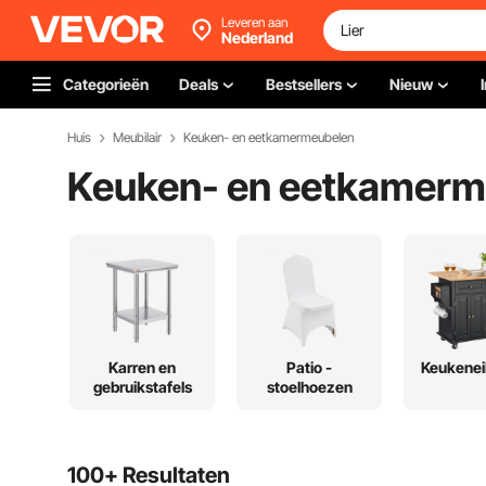
Leveren aan
Nederland
Categorieën
Deals
Bestsellers
Nieuw
Huis
Meubilair
Keuken- en eetkamermeubelen
Keuken- en eetkamerm
Karren en
Patio -
Keukenei
gebruikstafels
stoelhoezen
100+ Resultaten