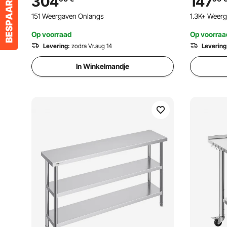
304
147
mm
zijden, 76
151 Weergaven Onlangs
1.3K+ Weer
voor resta
Op voorraad
Op voorraa
Levering:
zodra Vr.aug 14
Levering
In Winkelmandje