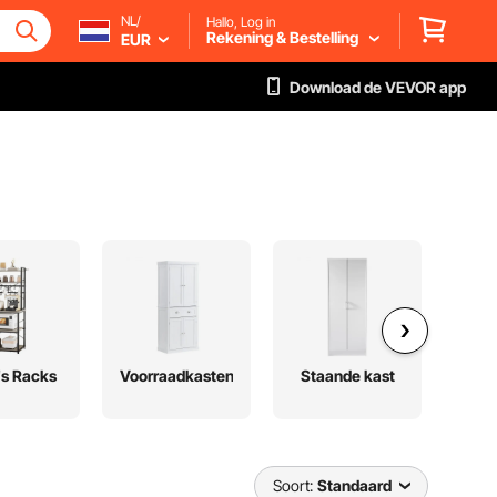
NL/
Hallo, Log in
Rekening & Bestelling
EUR
Download de VEVOR app
's Racks
Voorraadkasten
Staande kast
Eet
Soort:
Standaard