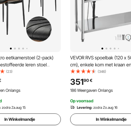
ro eetkamerstoel (2-pack)
VEVOR RVS spoelbak (120 x 5
estoffeerde leren stoel
cm), enkele kom met kraan en
ogen 159 kg) voor eettafels,
keukengootsteen voor garage
(23)
(346)
parende keukentafelstoel met
restaurant, wasruimte, buite
351
€
90
€
sens en metalen poten, zwart
met werkblad (rechts)
ven Onlangs
186 Weergaven Onlangs
d
Op voorraad
:
zodra Za.aug 15
Levering:
zodra Zo.aug 16
In Winkelmandje
In Winkelmandje