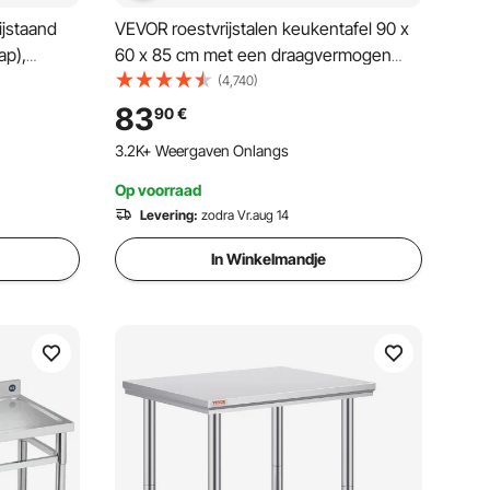
ijstaand
VEVOR roestvrijstalen keukentafel 90 x
ap),
60 x 85 cm met een draagvermogen
van 136,08 kg, voorzien van 4
(4,740)
n, robuust
zwenkwielen, in 3 standen in hoogte
83
90
€
rkplaats,
verstelbaar, robuuste werktafel voor
3.2K+ Weergaven Onlangs
voedselbereiding, zilverkleurig
Op voorraad
Levering:
zodra Vr.aug 14
In Winkelmandje