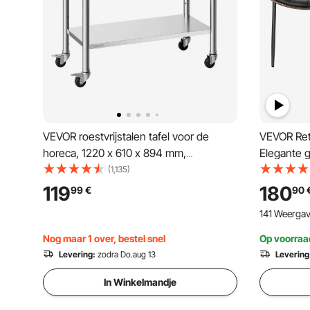
VEVOR roestvrijstalen tafel voor de
VEVOR Ret
horeca, 1220 x 610 x 894 mm,
Elegante g
verstelbare roestvrijstalen tafel met
(draagverm
(1,135)
wielen, opstaande rand (30 mm),
ruimtebes
119
180
99
€
90
werktafel met onderblad voor
dikke kus
141 Weerga
restaurants, bovenblad (245 kg),
café
onderblad (204 kg)
Nog maar 1 over, bestel snel
Op voorraa
Levering:
zodra Do.aug 13
Levering
In Winkelmandje