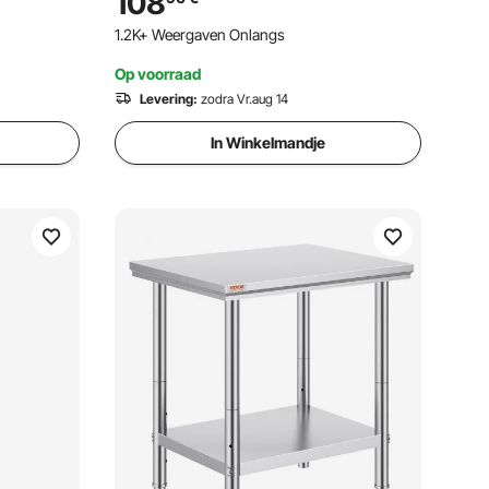
108
Restaurantar 4 verstelbare poten
1.2K+ Weergaven Onlangs
Op voorraad
Levering:
zodra Vr.aug 14
In Winkelmandje