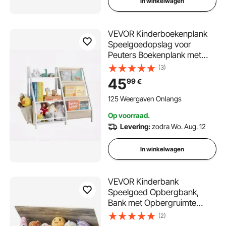
In winkelwagen
VEVOR Kinderboekenplank
Speelgoedopslag voor
Peuters Boekenplank met
Stoffen Opbergvakken &
(3)
Zijvak, Kinderplank voor
45
99
€
Kinderkamer Speelkamer
Kleuterschool Kinderkamer
125 Weergaven Onlangs
850 x 300 x 755 mm
Op voorraad.
Levering:
zodra Wo. Aug. 12
In winkelwagen
VEVOR Kinderbank
Speelgoed Opbergbank,
Bank met Opbergruimte
Kinderspeelgoedkist,
(2)
Speelgoedopberger,