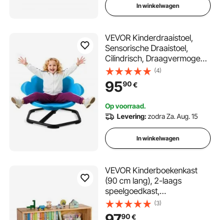
In winkelwagen
VEVOR Kinderdraaistoel,
Sensorische Draaistoel,
Cilindrisch, Draagvermogen
100 kg, Sensorisch
(4)
Speelgoed met Antislip
95
90
€
Metalen Voet, Bevordert
Coördinatie, Balans en
Op voorraad.
Concentratie, Blauw
Levering:
zodra Za. Aug. 15
In winkelwagen
VEVOR Kinderboekenkast
(90 cm lang), 2-laags
speelgoedkast,
speelgoedopbergkast,
(3)
speelgoedplank voor
97
90
€