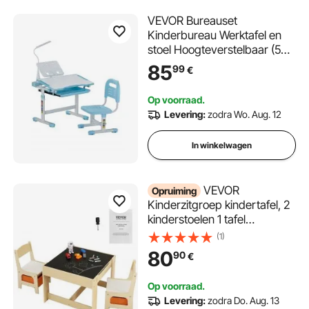
VEVOR Bureauset
Kinderbureau Werktafel en
stoel Hoogteverstelbaar (53-
71 cm) Draagvermogen (100
85
99
€
kg) Met tafellamp en 0-40°
hellend bureaublad voor
Op voorraad.
slaapkamer Blauw
Levering:
zodra Wo. Aug. 12
In winkelwagen
VEVOR
Opruiming
Kinderzitgroep kindertafel, 2
kinderstoelen 1 tafel
kinderzitgroep van MDF van
(1)
P2-kwaliteit, kindertafelset
80
90
€
stabiel kindermeubilair met
dubbelzijdig tafelblad &
Op voorraad.
opbergbox kindermeubelset
Levering:
zodra Do. Aug. 13