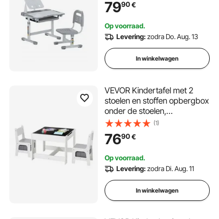
(53-71 cm) Draagvermogen
79
90
€
(100 kg) Met Tafellamp & 0-
40° Hellend Bureaublad voor
Op voorraad.
Slaapkamer Grijs
Levering:
zodra Do. Aug. 13
In winkelwagen
VEVOR Kindertafel met 2
stoelen en stoffen opbergbox
onder de stoelen,
knutseltafelset voor lezen,
(1)
leren, tekenen en schrijven,
76
90
€
kinderzitset voor
kinderdagverblijf, knutseltafel,
Op voorraad.
speeltafel, bureau
Levering:
zodra Di. Aug. 11
In winkelwagen