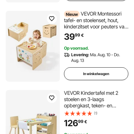
VEVOR Montessori
Nieuw
tafel- en stoelenset, hout,
kinderzitset voor peuters van
1-5 jaar, opstapje met
39
99
€
whiteboard en in 3 standen
verstelbare hoogte, om te
Op voorraad.
eten, tekenen, lezen en
Levering:
Ma. Aug. 10 - Do.
spelen.
Aug. 13
In winkelwagen
VEVOR Kindertafel met 2
stoelen en 3-laags
opbergkast, teken- en
schrijftafelset voor lezen,
(1)
leren, tekenen en schrijven,
126
99
€
kinderzitset voor
kinderdagverblijf,