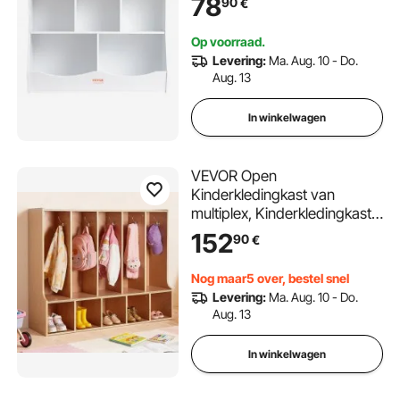
78
90
€
speelgoedplank voor
kinderkamers en
Op voorraad.
speelkamers
Levering:
Ma. Aug. 10 - Do.
Aug. 13
In winkelwagen
VEVOR Open
Kinderkledingkast van
multiplex, Kinderkledingkast
met 10 haken en 10 vakken (5
152
90
€
grote + 5 kleine),
kledingkastplank en
Nog maar5 over, bestel snel
opbergplank voor
Levering:
Ma. Aug. 10 - Do.
kinderkamer, thuis,
Aug. 13
kleuterschool,
kinderdagverblijf
In winkelwagen