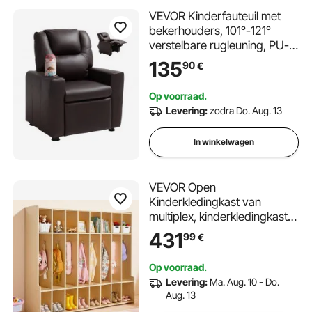
VEVOR Kinderfauteuil met
bekerhouders, 101°-121°
verstelbare rugleuning, PU-
leren relaxfauteuil met
135
90
€
voetenbank, draagvermogen
41 kg, relaxfauteuil voor
Op voorraad.
jongens en meisjes (bruin)
Levering:
zodra Do. Aug. 13
In winkelwagen
VEVOR Open
Kinderkledingkast van
multiplex, kinderkledingkast
met 16 haken en 24 vakken
431
99
€
(8 grote + 16 kleine),
kledingkastplank en
Op voorraad.
opbergplank voor
Levering:
Ma. Aug. 10 - Do.
kinderkamer, thuis,
Aug. 13
kleuterschool,