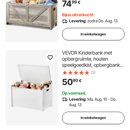
74
99
€
Speelgoedkist met
Scharnierend Deksel en
Bijna uitverkocht
Veiligheidsscharnier, 990 x
Levering:
zodra Do. Aug. 13
395 x 480 mm
In winkelwagen
VEVOR Kinderbank met
opbergruimte, houten
speelgoedkist, opbergbank
met rugleuning en
(2)
veiligheidsscharnier,
50
90
€
opbergkist voor speelkamer,
woonkamer, hal, 597 x 368 x
Op voorraad.
545 mm, wit
Levering:
Ma. Aug. 10 - Do.
Aug. 13
In winkelwagen