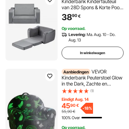
Kinderbank Kinderfauteuil
van 28D Spons & Korte Pool
met Armleuningen, Wasbare
38
90
€
Kinderbank, Kinderbank
Omvormbare Slaapbank
Op voorraad.
Peuterbank (M) voor
Levering:
Ma. Aug. 10 - Do.
Speelkamer Slaapkamer
Aug. 13
Woonkamer Grijs
In winkelwagen
VEVOR
Aanbiedingen
Kinderbank Peuterstoel Glow
in the Dark, Zachte en
comfortabele peuterbank,
(1)
Bank Pluche Knuffelige
Eindigt Aug. 14
Leesstoel voor Kinderen,
45
90
€
Kleine Armleuningstoel
-
18%
55,90
€
Speelkamermeubels
100% Over
Cadeaus
Op voorraad.