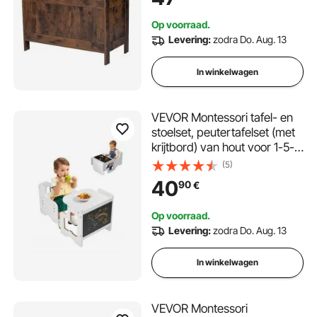
opbergkist voor speelkamer,
woonkamer, hal,
Op voorraad.
speelgoedbank, 754 x 389 x
Levering:
zodra Do. Aug. 13
480 mm, bruin
In winkelwagen
VEVOR Montessori tafel- en
stoelset, peutertafelset (met
krijtbord) van hout voor 1-5-
jarigen, in hoogte verstelbare
(5)
activiteitentafel en speeltafel
40
90
€
voor kinderen, ideaal om te
lezen, eten en spelen - wit
Op voorraad.
Levering:
zodra Do. Aug. 13
In winkelwagen
VEVOR Montessori