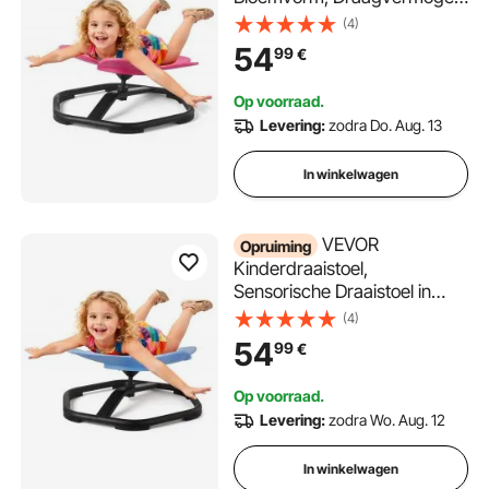
100 kg, Sensorisch
(4)
Speelgoed met Antislip
54
99
€
Metalen Voet, Bevordert
Coördinatie, Balans en
Op voorraad.
Concentratie, Roze
Levering:
zodra Do. Aug. 13
In winkelwagen
VEVOR
Opruiming
Kinderdraaistoel,
Sensorische Draaistoel in
Olifantvorm, Draagvermogen
(4)
100 kg, Sensorisch
54
99
€
Speelgoed met Antislip
Metalen Voet, Bevordert
Op voorraad.
Coördinatie, Balans en
Levering:
zodra Wo. Aug. 12
Concentratie, Blauw
In winkelwagen