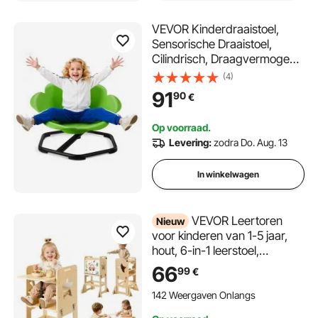
VEVOR Kinderdraaistoel,
Sensorische Draaistoel,
Cilindrisch, Draagvermogen
100 kg, Sensorisch
(4)
Speelgoed met Antislip
91
90
€
Metalen Voet, Bevordert
Coördinatie, Balans en
Op voorraad.
Concentratie, Groen
Levering:
zodra Do. Aug. 13
In winkelwagen
VEVOR Leertoren
Nieuw
voor kinderen van 1-5 jaar,
hout, 6-in-1 leerstoel,
Montessori tafel- en stoelset,
66
99
€
kinderopstapje, Montessori
leertoren met krijtbord en
142 Weergaven Onlangs
dienblad, voor badkamer en