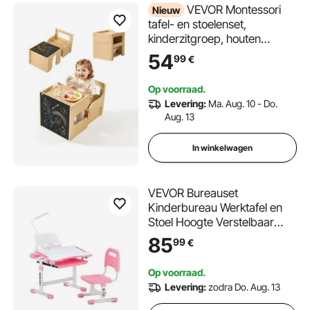
VEVOR Montessori
Nieuw
tafel- en stoelenset,
kinderzitgroep, houten
kindermeubels, opstapje met
54
99
€
krijtbord en opbergruimte,
ideaal voor peuters van 1-5
Op voorraad.
jaar om te eten, tekenen,
Levering:
Ma. Aug. 10 - Do.
lezen en spelen.
Aug. 13
In winkelwagen
VEVOR Bureauset
Kinderbureau Werktafel en
Stoel Hoogte Verstelbaar
(53-71 cm) Draagvermogen
85
99
€
(100 kg) Met Tafellamp & 0-
40° Hellend Bureaublad voor
Op voorraad.
Slaapkamer Roze
Levering:
zodra Do. Aug. 13