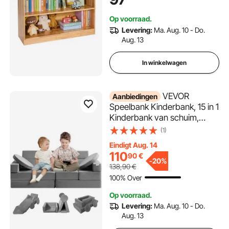
slaapkamer, kinderkamer,
woonkamer, vitrinekast, bruin
Op voorraad.
Levering:
Ma. Aug. 10 - Do.
Aug. 13
In winkelwagen
VEVOR
Aanbiedingen
Speelbank Kinderbank, 15 in 1
Kinderbank van schuim,
matras multifunctionele
(1)
speeltafel puzzelbank,
Eindigt Aug. 14
kinderfauteuil opvouwbaar,
110
90
€
educatief speelgoed
-
20%
138,90
€
kinderfauteuil speelbank
100% Over
knuffelhoek
Op voorraad.
Levering:
Ma. Aug. 10 - Do.
Aug. 13