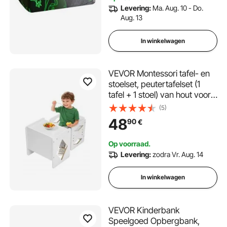
Levering:
Ma. Aug. 10 - Do.
Aug. 13
In winkelwagen
VEVOR Montessori tafel- en
stoelset, peutertafelset (1
tafel + 1 stoel) van hout voor
1-5-jarigen, in hoogte
(5)
verstelbare activiteitentafel
48
90
€
en speeltafel voor kinderen,
ideaal om te lezen, eten en
Op voorraad.
spelen - wit
Levering:
zodra Vr. Aug. 14
In winkelwagen
VEVOR Kinderbank
Speelgoed Opbergbank,