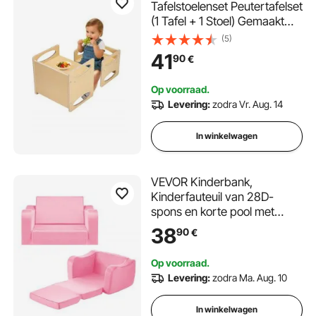
Tafelstoelenset Peutertafelset
(1 Tafel + 1 Stoel) Gemaakt
van Hout voor 1-5 Jaar
(5)
Ouden, In Hoogte
41
90
€
Verstelbare Activiteitentafel
Speeltafel voor Kinderen,
Op voorraad.
Ideaal om te Lezen, Eten,
Levering:
zodra Vr. Aug. 14
Spelen - Natuurlijk
In winkelwagen
VEVOR Kinderbank,
Kinderfauteuil van 28D-
spons en korte pool met
armleuningen, Peuterbank
38
90
€
om te lezen en te spelen,
Kinderbank, Slaapbank voor
Op voorraad.
de speelkamer, Slaapkamer,
Levering:
zodra Ma. Aug. 10
Roze, Maat M
In winkelwagen