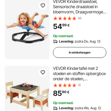
VEVOR Kinderdraaistoel,
Sensorische draaistoel in
bloemvorm, Draagvermogen
100 kg, Sensorisch
(4)
speelgoed met antislip
54
99
€
metalen voet, Bevordert
coördinatie, evenwicht en
Op voorraad.
concentratie, Blauw
Levering:
zodra Do. Aug. 13
In winkelwagen
VEVOR Kindertafel met 2
stoelen en stoffen opbergbox
onder de stoelen,
knutseltafelset voor lezen,
(1)
leren, tekenen, schrijven,
85
90
€
kinderzitgroep voor
kinderdagverblijf, knutseltafel,
Op voorraad.
speeltafel, bureau
Levering:
zodra Wo. Aug. 12