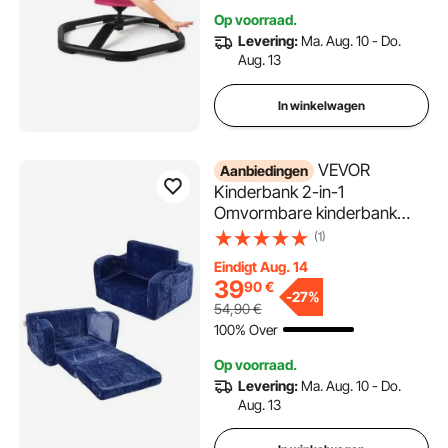
Coördinatie, Balans en
Op voorraad.
Concentratie, Rood
Levering:
Ma. Aug. 10 - Do.
Aug. 13
In winkelwagen
VEVOR
Aanbiedingen
Kinderbank 2-in-1
Omvormbare kinderbank
naar relaxfauteuil, uitklapbare
(1)
kinderbank, fauteuil,
Eindigt Aug. 14
peuterbed, opvouwbare
39
90
€
kinderspeelbank, kinderbank
-
27%
54,90
€
blauw 104 x 58 x 32 cm
100% Over
Op voorraad.
Levering:
Ma. Aug. 10 - Do.
Aug. 13