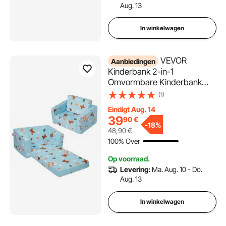
Aug. 13
In winkelwagen
VEVOR
Aanbiedingen
Kinderbank 2-in-1
Omvormbare Kinderbank
naar Relaxfauteuil,
(1)
Uitklapbare Kinderbank
Eindigt Aug. 14
Fauteuil, Peuter Armleuning
39
90
€
Stoel Bed, Opklapbare
-
18%
48,90
€
Kinderspeelbank, met
100% Over
Kerstpatroon
Op voorraad.
Levering:
Ma. Aug. 10 - Do.
Aug. 13
In winkelwagen