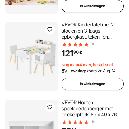
kinderdagverblijf
In winkelwagen
VEVOR Kindertafel met 2
stoelen en 3-laags
opbergkast, teken- en
schrijftafelset voor lezen,
(1)
leren, tekenen en schrijven,
121
90
€
kinderzitset voor
kinderdagverblijf, knutseltafel,
Nog maar4 over, bestel snel
speeltafel, bureau, wit
Levering:
zodra Vr. Aug. 14
In winkelwagen
VEVOR Houten
speelgoedopberger met
boekenplank, 89 x 40 x 76
cm, 5-laags speelgoedkast,
(1)
kinderboeken- en