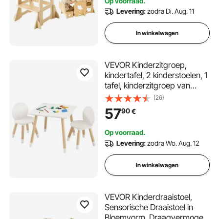
Op voorraad.
keukenblad.
Levering:
zodra Di. Aug. 11
In winkelwagen
VEVOR Kinderzitgroep,
kindertafel, 2 kinderstoelen, 1
tafel, kinderzitgroep van
grenenhout, kindertafelset,
(26)
stabiel kindermeubilair,
57
90
€
zitmeubelen voor kinderen,
meisjes, jongens, speelkamer,
Op voorraad.
kindermeubelset, wit
Levering:
zodra Wo. Aug. 12
In winkelwagen
VEVOR Kinderdraaistoel,
Sensorische Draaistoel in
Bloemvorm, Draagvermogen