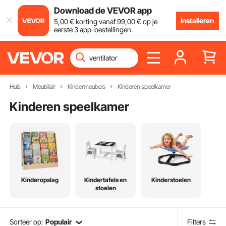
Download de VEVOR app
Installeren
5
,00
€
korting vanaf
99
,00
€
op je
eerste 3 app-bestellingen.
Huis
Meubilair
Kindermeubels
Kinderen speelkamer
Kinderen speelkamer
Kinderopslag
Kindertafels en
Kinderstoelen
stoelen
Sorteer op:
Populair
Filters