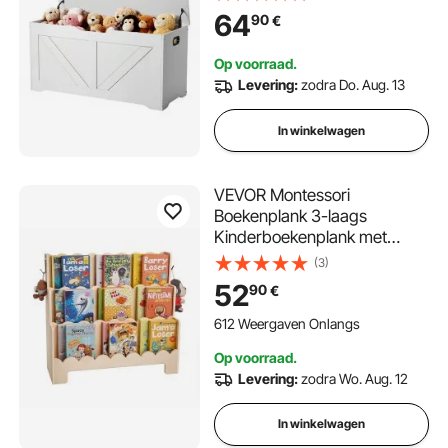
opbergkist voor speelkamer,
64
90
€
woonkamer, hal, 990 x 395 x
480 mm, speelgoedkist, wit
Op voorraad.
Levering:
zodra Do. Aug. 13
In winkelwagen
VEVOR Montessori
Boekenplank 3-laags
Kinderboekenplank met
Gegolfde Rand, Boekenplank
(3)
aan de Voorkant met
52
90
€
Dubbele Haken,
Babyboekenplank
612 Weergaven Onlangs
Kinderkamerplank voor
Op voorraad.
Kleuterschool Kleuterschool
Levering:
zodra Wo. Aug. 12
In winkelwagen