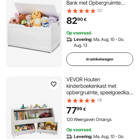
Bank met Opbergruimte
Kinderspeelgoedkist,
(2)
Speelgoedopberger,
82
90
€
Speelgoedkist met
Scharnierend Deksel en
Op voorraad.
Rugleuning, 830 x 455 x 609
Levering:
Ma. Aug. 10 - Do.
mm Wit
Aug. 13
In winkelwagen
VEVOR Houten
kinderboekenkast met
opbergruimte, speelgoedkast
met 2 mobiele lades,
(3)
speelgoedopbergkast,
77
99
€
speelgoedplank voor
slaapkamer, kinderkamer,
120 Weergaven Onlangs
woonkamer, wit
Op voorraad.
Levering:
Ma. Aug. 10 - Do.