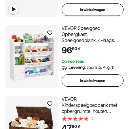
In winkelwagen
VEVOR Speelgoed
Opbergkast,
Speelgoedplank, 4-laags
Multifunctionele Opbergkast
96
90
€
met 8 Flexibele Plastic
Bakken, Kast voor
Op voorraad.
Slaapkamer, Klaslokaal,
Levering:
zodra Di. Aug. 11
Kinderkamer, Wit
In winkelwagen
VEVOR
Kinderspeelgoedbank met
opbergruimte, houten
speelgoedkist, opbergbank
(2)
met veiligheidsscharnier,
47
90
€