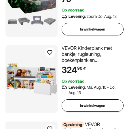
draagkrachtige kinderbank,
omvormbare kinderbank
Op voorraad.
speelkamermeubel
Levering:
zodra Do. Aug. 13
lichtgevend in het donker
In winkelwagen
VEVOR Kinderplank met
bankje, rugleuning,
boekenplank en
speelgoedorganizer,
324
90
€
speelgoedkist/opbergkast
voor speelkamer, woonkamer
Op voorraad.
of hal, 170 x 40 x 80 cm, wit
Levering:
Ma. Aug. 10 - Do.
Aug. 13
In winkelwagen
VEVOR
Opruiming