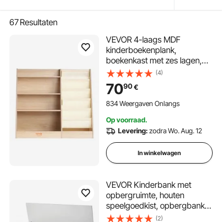
67
Resultaten
VEVOR 4-laags MDF
kinderboekenplank,
boekenkast met zes lagen,
opbergplank voor baby's,
(4)
boeken- en speelgoedkast,
70
90
€
voor kinderkamers,
speelkamers en
834 Weergaven Onlangs
kleuterscholen
Op voorraad.
Levering:
zodra Wo. Aug. 12
In winkelwagen
VEVOR Kinderbank met
opbergruimte, houten
speelgoedkist, opbergbank
met veiligheidsscharnier,
(2)