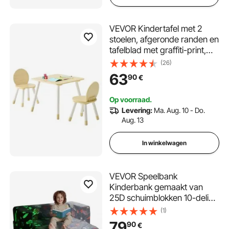
VEVOR Kindertafel met 2
stoelen, afgeronde randen en
tafelblad met graffiti-print,
kunsttafelset voor lezen,
(26)
leren, tekenen, schrijven,
63
90
€
kinderzitset voor
kinderdagverblijf, knutseltafel,
Op voorraad.
speeltafel
Levering:
Ma. Aug. 10 - Do.
Aug. 13
In winkelwagen
VEVOR Speelbank
Kinderbank gemaakt van
25D schuimblokken 10-delig,
kinderspeelbank met
(1)
afneembare hoes, 90 kg
79
90
€