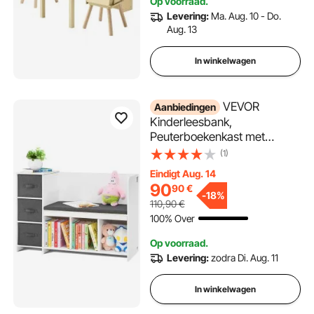
Op voorraad.
knutseltafel/bureau, licht hout
Levering:
Ma. Aug. 10 - Do.
Aug. 13
In winkelwagen
VEVOR
Aanbiedingen
Kinderleesbank,
Peuterboekenkast met
Verwijderbaar Zitkussen, 6-
(1)
laags Opbergbank met 3
Eindigt Aug. 14
Laden, Ideaal voor
90
90
€
Speelkamer, Slaapkamer,
-
18%
110,90
€
Woonkamer
100% Over
Op voorraad.
Levering:
zodra Di. Aug. 11
In winkelwagen