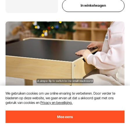
In winkelwagen
We gebruiken cookies om uw online ervaring te verbeteren. Door verder te
VEVOR Kindertafel met 2 stoelen
bladeren op deze website, we gaan ervan uit dat u akkoord gaat met ons
en stoffen opbergbox onder de
gebruik van cookies en
Privacy en beveiliging.
stoelen, knutseltafelset voor
lezen, leren, tekenen, schrijven,
(1)
Mee eens
kinderzitgroep voor
85
90
€
kinderdagverblijf, knutseltafel,