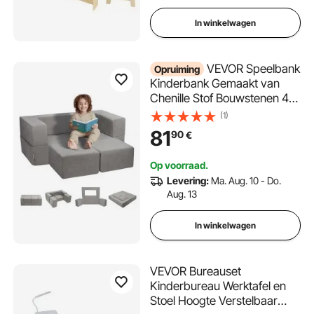
In winkelwagen
VEVOR Speelbank
Opruiming
Kinderbank Gemaakt van
Chenille Stof Bouwstenen 4-
delig, Kinderspeelbank met
(1)
Afneembare Hoes 90 kg
81
90
€
Draagvermogen,
Omvormbare Kinderbank
Op voorraad.
Speelkamermeubels om te
Levering:
Ma. Aug. 10 - Do.
Slapen Lezen Donkergrijs
Aug. 13
In winkelwagen
VEVOR Bureauset
Kinderbureau Werktafel en
Stoel Hoogte Verstelbaar