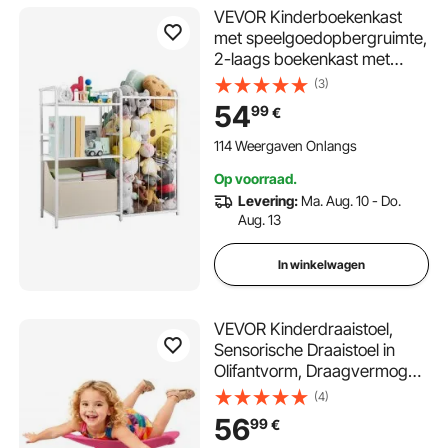
VEVOR Kinderboekenkast
met speelgoedopbergruimte,
2-laags boekenkast met
stoffen speelgoedkist,
(3)
kinderplank,
54
99
€
kinderkamerplank, wit,
geschikt voor woonkamer,
114 Weergaven Onlangs
hal, kleuterschool
Op voorraad.
Levering:
Ma. Aug. 10 - Do.
Aug. 13
In winkelwagen
VEVOR Kinderdraaistoel,
Sensorische Draaistoel in
Olifantvorm, Draagvermogen
100 kg, Sensorisch
(4)
Speelgoed met Antislip
56
99
€
Metalen Voet, Bevordert