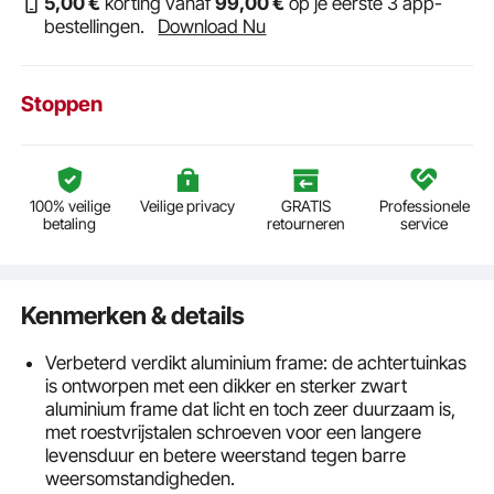
5
,00
€
korting vanaf
99
,00
€
op je eerste 3 app-
bestellingen.
Download Nu
Stoppen
100% veilige
Veilige privacy
GRATIS
Professionele
betaling
retourneren
service
Kenmerken & details
Verbeterd verdikt aluminium frame: de achtertuinkas
is ontworpen met een dikker en sterker zwart
aluminium frame dat licht en toch zeer duurzaam is,
met roestvrijstalen schroeven voor een langere
levensduur en betere weerstand tegen barre
weersomstandigheden.