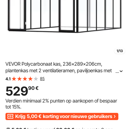
1/13
VEVOR Polycarbonaat kas, 236x289x206cm,
plantenkas met 2 ventilatieramen, paviljoenkas met
...
openslaande deuren, inloopkas van aluminium voor
85
4.1
buitentuin
529
90
€
Verdien minimaal
2%
punten op aankopen of bespaar
tot
15%
.
Krijg
5,00
€
korting voor nieuwe gebruikers