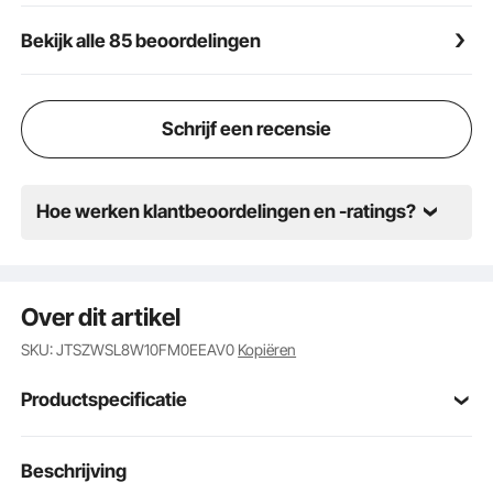
Bekijk alle 85 beoordelingen
Schrijf een recensie
Hoe werken klantbeoordelingen en -ratings?
Over dit artikel
SKU: JTSZWSL8W10FM0EEAV0
Kopiëren
Productspecificatie
Artikelmodelnum
Beschrijving
AM035
mer