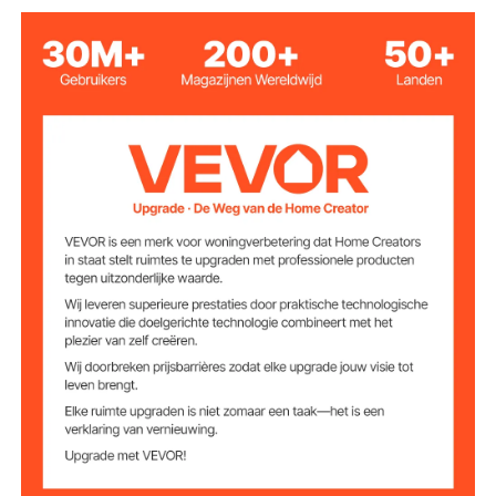
PC, aluminium, ijzer
Materialen
deur die open kan
Deurstijl
(afmetingen
2 verstelbare
Ventilatie
ventilatieopeningen
grondspiesklemmen +
Stabilisatieaccess
oires
roestvrijstalen schroeven
Productgewicht
26,7 kg
Pakket A
14,9 kg
Pakket B