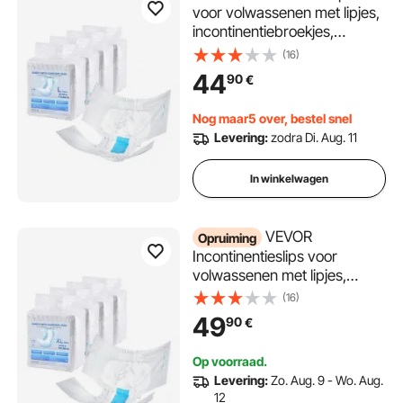
voor volwassenen met lipjes,
incontinentiebroekjes,
wegwerpluiers met lekvrije
(16)
3D-bescherming rondom en
44
90
€
vochtindicator - maat L, 40
stuks (4 verpakkingen van
Nog maar5 over, bestel snel
10)
Levering:
zodra Di. Aug. 11
In winkelwagen
VEVOR
Opruiming
Incontinentieslips voor
volwassenen met lipjes,
incontinentieslips,
(16)
wegwerpbroekjes voor
49
90
€
volwassenen met lekvrije 3D-
bescherming rondom en
Op voorraad.
vochtindicator - maat XL, 40
Levering:
Zo. Aug. 9 - Wo. Aug.
stuks (4 verpakkingen van 10
12