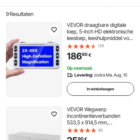
9
Resultaten
VEVOR draagbare digitale
loep, 5-inch HD elektronische
leesloep, leeshulpmiddel voor
slechtzienden, 2-48x zoom,
(31)
met 13 MP lens voor dichtbij
186
90
€
en veraf, 26 kleuren, AV- en
HDMI-uitgang, opvouwbare
Op voorraad.
handgreep
Levering:
zodra Ma. Aug. 10
In winkelwagen
VEVOR Wegwerp
incontinentieverbanden
533,5 x 914,5 mm,
absorberende Chux-
(6)
verbanden met 5-laags
90
€