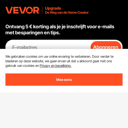
Ontvang 5 € korting als je je inschrijft voor e-mails
met besparingen en tips.
E-mailadres
Abonneren
We gebruiken cookies om uw online ervaring te verbeteren. Door verder te
Door op de knop
abonneren
te klikken, gaat u akkoord met ons
bladeren op deze website, we gaan ervan uit dat u akkoord gaat met ons
Privacy- & Cookiebeleid
.
gebruik van cookies en
Privacy en beveiliging.
Mee eens
Klantenservice
Neem contact op
Bronnen
Retourneren en vervangingen
Leden Programma