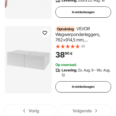
Levering:
zodra Zo. Aug. 16
16GB geheugen
In winkelwagen
VEVOR
Opruiming
Wegwerponderleggers,
762x914,5 mm,
Incontinentieonderleggers,
(6)
Absorberende Chux-
38
90
€
onderleggers met 5-laags
bescherming voor bed, bank
Op voorraad.
en matras, Onderlegger voor
Levering:
Zo. Aug. 9 - Wo. Aug.
huisdieren, volwassenen,
12
kinderen en senioren (70-
pack)
In winkelwagen
Vorig
Volgende