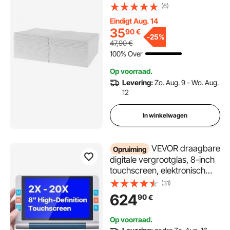
Incontinentieonderleggers,
(6)
Absorberende Chux-
Eindigt Aug. 14
onderleggers met 5-laags
35
90
€
bescherming voor bed, bank
-
25%
47,90
€
en matras, Onderlegger voor
100% Over
huisdieren, volwassenen,
kinderen en senioren (75
Op voorraad.
stuks)
Levering:
Zo. Aug. 9 - Wo. Aug.
12
In winkelwagen
VEVOR draagbare
Opruiming
digitale vergrootglas, 8-inch
touchscreen, elektronisch
leesvergrootglas,
(31)
leeshulpmiddel voor
624
90
€
slechtzienden, 2-20x zoom,
met 13MP autofocuslens, 26
Op voorraad.
kleurmodi, HDMI-uitgang,