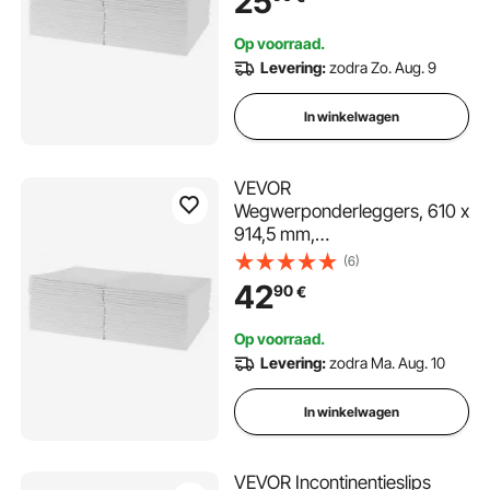
25
bescherming voor bed, bank
en matras, voor huisdieren,
Op voorraad.
volwassenen, kinderen en
Levering:
zodra Zo. Aug. 9
senioren (verpakking van 48
stuks)
In winkelwagen
VEVOR
Wegwerponderleggers, 610 x
914,5 mm,
Incontinentieonderleggers,
(6)
Absorberende Chux-
42
90
€
onderleggers met 5-laags
bescherming voor bed, bank
Op voorraad.
en matras, Onderlegger voor
Levering:
zodra Ma. Aug. 10
huisdieren, volwassenen,
kinderen en senioren (70
In winkelwagen
stuks)
VEVOR Incontinentieslips