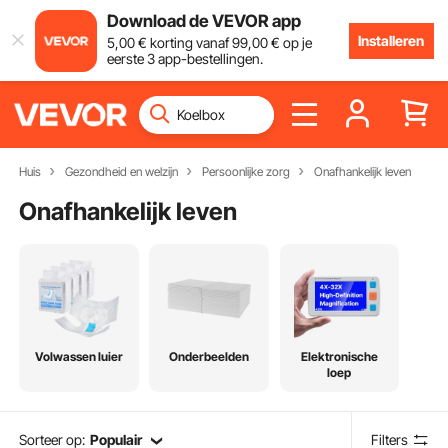
Download de VEVOR app
Installeren
5
,00
€
korting vanaf
99
,00
€
op je
eerste 3 app-bestellingen.
Huis
Gezondheid en welzijn
Persoonlijke zorg
Onafhankelijk leven
Onafhankelijk leven
Volwassen luier
Onderbeelden
Elektronische
loep
Sorteer op:
Populair
Filters