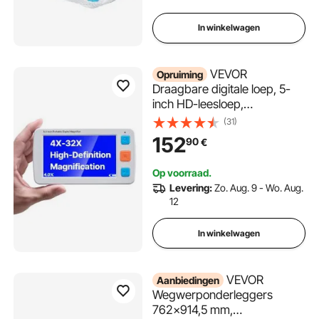
stuks)
In winkelwagen
VEVOR
Opruiming
Draagbare digitale loep, 5-
inch HD-leesloep,
leeshulpmiddel voor
(31)
slechtzienden, 4x tot 32x
152
90
€
zoom, met 17 kleurmodi, AV-
uitgang, opvouwbare
Op voorraad.
handgreep, LCD-scherm met
Levering:
Zo. Aug. 9 - Wo. Aug.
5 helderheidsniveaus
12
In winkelwagen
VEVOR
Aanbiedingen
Wegwerponderleggers
762x914,5 mm,