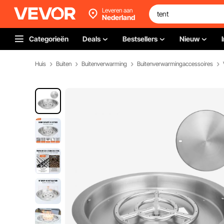
Leveren aan
Nederland
Categorieën
Deals
Bestsellers
Nieuw
Huis
Buiten
Buitenverwarming
Buitenverwarmingaccessoires