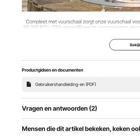
Productafmetingen (diameter x H)
Φ22,04" × 3,
Compleet met vuurschaal zorgt onze vuurschaal vo
92.000 BTU. CSA-gecertificeerde componenten gecomb
en sta
Bekij
Productgidsen en documenten
Gebruikershandleiding-en (PDF)
Vragen en antwoorden (2)
2
Vragen
Mensen die dit artikel bekeken, keken oo