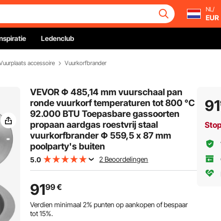
NL/
EUR
Inspiratie
Ledenclub
Vuurplaats accessoire
Vuurkorfbrander
VEVOR Φ 485,14 mm vuurschaal pan
91
ronde vuurkorf temperaturen tot 800 °C
92.000 BTU Toepasbare gassoorten
propaan aardgas roestvrij staal
Sto
vuurkorfbrander Φ 559,5 x 87 mm
poolparty's buiten
2 Beoordelingen
5.0
91
99
€
Verdien minimaal
2%
punten op aankopen of bespaar
tot
15%
.