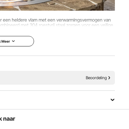
43"/Φ559,5 × 87 mm
or een heldere vlam met een verwarmingsvermogen van
ineerd met 304 roestvrij staal zorgen voor een veilige
biele vlam.
k Meer
Beoordeling
Stel een vraag
k naar