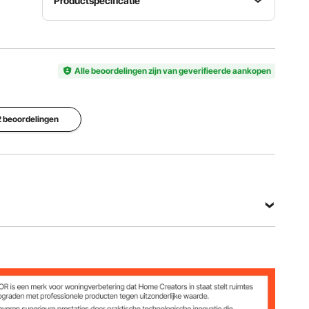
Productspecificatie
Brander
Artikelmodelnummer
Installatie
SUS304, 1
1050265
Kom langs
mm dikte
Alle beoordelingen zijn van geverifieerde aankopen
Diameter
Panlichaam
boorgat
Aantal
 2 beoordelingen
SUS201, 1
Φ3
boorgaten
mm dikte
mm/0,12
33
inch
Bekijk alle specificaties