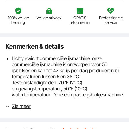
100% veilige
Veilige privacy
GRATIS
Professionele
betaling
retourneren
service
Kenmerken & details
Lichtgewicht commerciële ijsmachine: onze
commerciële ijsmachine is ontworpen voor 50
ijsblokjes en kan tot 47 kg ijs per dag produceren bij
temperaturen tussen 5 en 38 °C.
Testomstandigheden: 70℉ (21℃)
omgevingstemperatuur, 50℉ (10℃)
watertemperatuur. Deze compacte ijsblokjesmachine
heeft een royale opslagcapaciteit van 15 kg en past
Zie meer
perfect in uw huis, café, bar, slijterij of restaurant.
Onovertroffen isolatie: onze commerciële ijsmachine
zet nieuwe normen op het gebied van isolatie. Het is
voorzien van verdikt cyclopentaan isolatiemateriaal