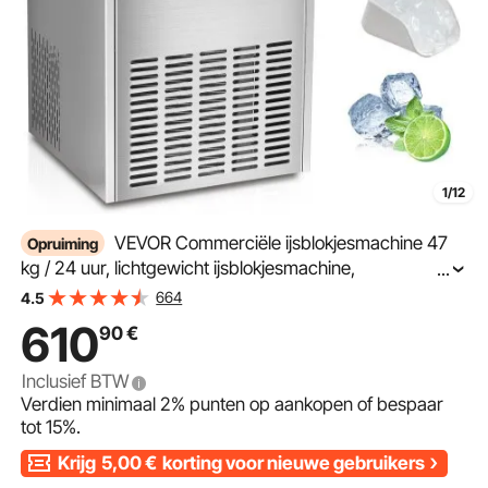
1/12
VEVOR Commerciële ijsblokjesmachine 47
Opruiming
kg / 24 uur, lichtgewicht ijsblokjesmachine,
...
opslagcapaciteit 15 kg ijs, 50 stuks ijsblokjes,
664
4.5
roestvrijstalen ijsblokjesmachine inclusief waterfilter en
610
90
€
ijsschep
Inclusief BTW
Verdien minimaal
2%
punten op aankopen of bespaar
tot
15%
.
Krijg
5,00
€
korting voor nieuwe gebruikers