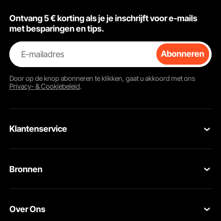
Ontvang 5 € korting als je je inschrijft voor e-mails
met besparingen en tips.
E-mailadres
Abonneren
Door op de knop
abonneren
te klikken, gaat u akkoord met ons
Privacy- & Cookiebeleid
.
Klantenservice
Neem contact op
Bronnen
Retourneren en vervangingen
Leden Programma
Uw bestellingen
Over Ons
Pro-ledenprogramma
Jouw rekening