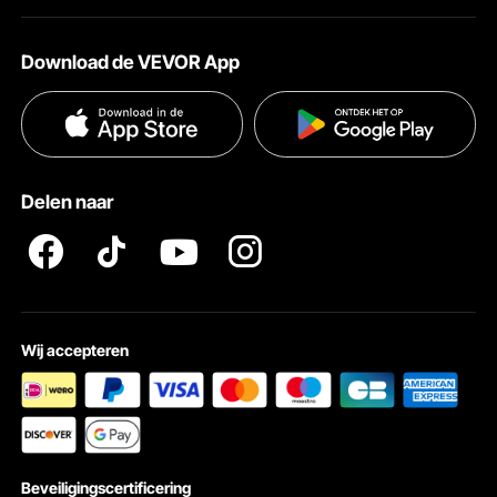
Over VEVOR
Verzendtarieven & beleid
Download de VEVOR App
Voorwaarden van de dienst
Betalingswijzen
Privacybeleid
Hulp en veelgestelde vragen
Pro Member Program Algemene Voorwaarden
Delen naar
Wij accepteren
Beveiligingscertificering