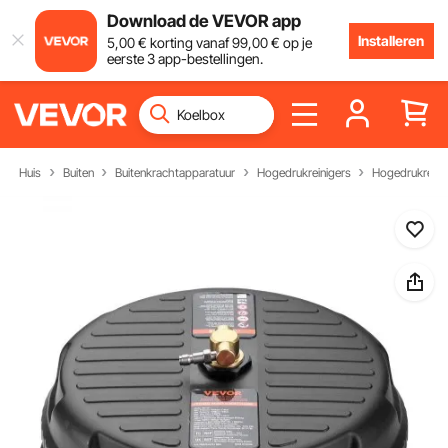
Download de VEVOR app
Installeren
5
,00
€
korting vanaf
99
,00
€
op je
eerste 3 app-bestellingen.
Huis
Buiten
Buitenkrachtapparatuur
Hogedrukreinigers
Hogedrukreinig