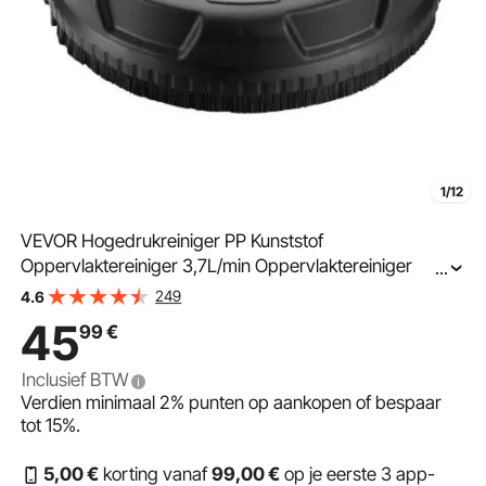
1/12
VEVOR Hogedrukreiniger PP Kunststof
Oppervlaktereiniger 3,7L/min Oppervlaktereiniger
...
Hogedruk φ380mm Bestratingsreinigingsapparaat Max.
249
4.6
4000PSI Terrasreiniger Intelligente sproeibescherming
45
99
€
Zonder paal
Inclusief BTW
Verdien minimaal
2%
punten op aankopen of bespaar
tot
15%
.
5
,00
€
korting vanaf
99
,00
€
op je eerste 3 app-