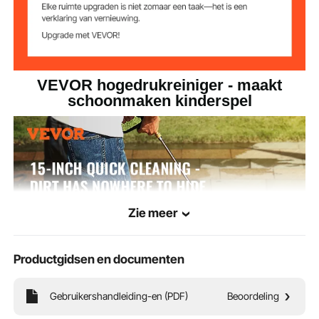
3,7 l/min (2,9 gal/min) ± 5%
heid
VEVOR hogedrukreiniger - maakt
schoonmaken kinderspel
Zie meer
Productgidsen en documenten
Gebruikershandleiding-en (PDF)
Beoordeling