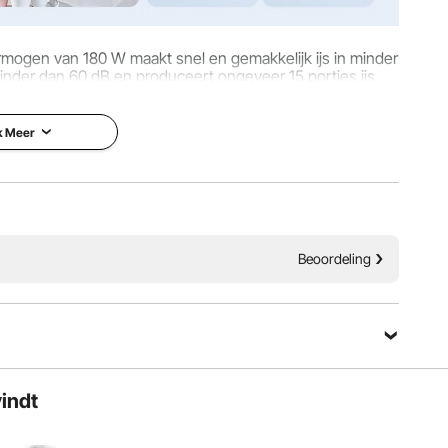
rmogen van 180 W maakt snel en gemakkelijk ijs in minder
inder dan 60 dB en produceert ongeveer 15 porties ijs,
ten van een groot gezin.
k Meer
Beoordeling
vindt