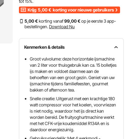
tot
15%
.
Krijg
5,00
€
korting voor nieuwe gebruikers
5
,00
€
korting vanaf
99
,00
€
op je eerste 3 app-
bestellingen.
Download Nu
Kenmerken & details
Groot vulvolume: deze horizontale ijsmachine
van 2 liter voor thuisgebruik kan ca. 15 bolletjes
ijs maken en voldoet daarmee aan de
behoeften van een groot gezin. Geniet van uw
ijsmachine tijdens familiefeesten, gourmet
bakken of afternoon tea.
Snelle creatie: Uitgerust met een krachtige 180
watt compressor voor het koelen, voorvriezen
is niet nodig, waardoor het ijs direct kan
worden bereid. De fruityoghurtmachine werkt
met het CFK-vrije koudemiddel R134A en is
daardoor energiezuinig.
Gebruiksvriendelijk: Met 4 werkmodi -