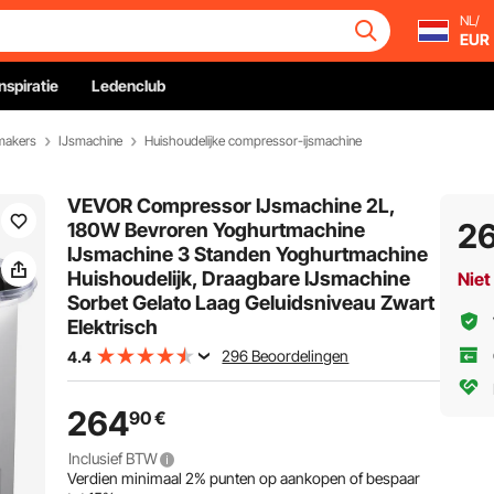
NL/
EUR
Inspiratie
Ledenclub
makers
IJsmachine
Huishoudelijke compressor-ijsmachine
VEVOR Compressor IJsmachine 2L,
2
180W Bevroren Yoghurtmachine
IJsmachine 3 Standen Yoghurtmachine
Huishoudelijk, Draagbare IJsmachine
Niet
Sorbet Gelato Laag Geluidsniveau Zwart
Elektrisch
296 Beoordelingen
4.4
264
90
€
Inclusief BTW
Verdien minimaal
2%
punten op aankopen of bespaar