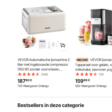
VEVOR Automatische ijsmachine 2
VEVOR ijsmach
NIEUWE
liter met ingebouwde compressor
1 apparaat voor gelato, s
(150 W) zonder voorvriezen,
milkshake, bevroren yog
ijsmachine met 3 standen,
licht ijs, zelfgemaakte i
(296)
(74)
elektrische ijsmachine, bevroren
met roer- en wervelfunct
187
159
90
€
99
€
sorbetmaker voor thuiskeuken
druk op de knop, voor e
720 Weergaven Onlangs
582 Weergaven Onlangs
romige textuur.
De bediening is eenvoudig omdat de werkmodus vrij 
LCD-display maakt realtime moni
Bestsellers in deze categorie