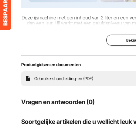
Deze ijsmachine met een inhoud van 2 liter en een ve
dan een uur. Hij werkt met een geluidsniveau van m
ideaal voor de behoef
Bekij
Productgidsen en documenten
Gebruikershandleiding-en (PDF)
Vragen en antwoorden (0)
Typische vragen over producten:
Soortgelijke artikelen die u wellicht leuk 
Is het product duurzaam? ...