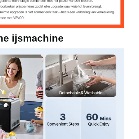
he ijsmachine
3 t