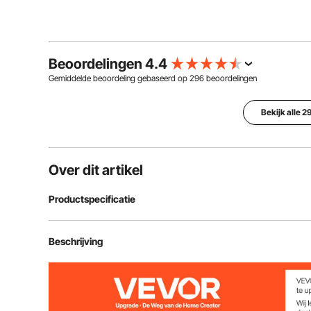
Beoordelingen 4.4
Gemiddelde beoordeling gebaseerd op
296
beoordelingen
Bekijk alle 
Over dit artikel
Productspecificatie
Modelnummer van artikel
ICE2086BY-U
Beschrijving
Spanning
AC 220V 50Hz