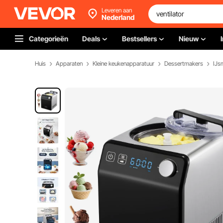
Leveren aan
Nederland
Categorieën
Deals
Bestsellers
Nieuw
Huis
Apparaten
Kleine keukenapparatuur
Dessertmakers
IJs