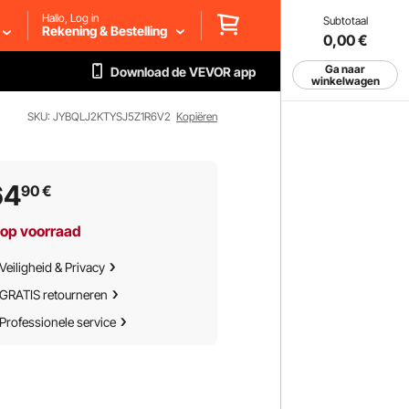
Hallo, Log in
Subtotaal
Rekening & Bestelling
0,00
€
Ga naar
Download de VEVOR app
winkelwagen
SKU: JYBQLJ2KTYSJ5Z1R6V2
Kopiëren
64
90
€
 op voorraad
Veiligheid & Privacy
GRATIS retourneren
Professionele service