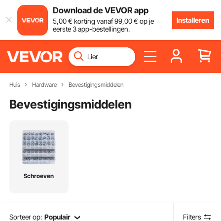
Download de VEVOR app
Installeren
5
,00
€
korting vanaf
99
,00
€
op je
eerste 3 app-bestellingen.
Huis
Hardware
Bevestigingsmiddelen
Bevestigingsmiddelen
Schroeven
Sorteer op:
Populair
Filters