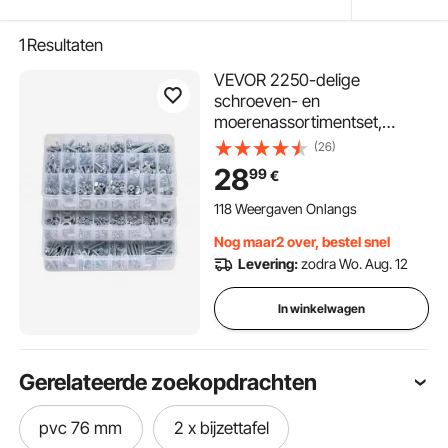
1
Resultaten
VEVOR 2250-delige
schroeven- en
moerenassortimentset,
metrische en imperiale
(26)
machineschroeven en ringen,
28
99
€
gelegeerd staal
M3/M4/M5/M6/M8,
118 Weergaven Onlangs
verschillende maten,
Nog maar2 over, bestel snel
metrische kwaliteit 4.8
Levering:
zodra Wo. Aug. 12
In winkelwagen
Gerelateerde zoekopdrachten
pvc 76 mm
2 x bijzettafel