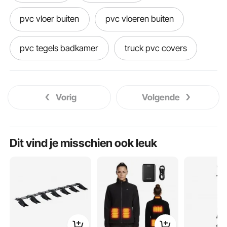
pvc vloer buiten
pvc vloeren buiten
pvc tegels badkamer
truck pvc covers
pvc vloer voor buiten
pvc tafel
Vorig
Volgende
pvc truck bed
kan een pvc vloer buiten
pvc tegels terras
boren in pvc
Dit vind je misschien ook leuk
pvc boor
pvc vloeren voor buiten
pvc vloer