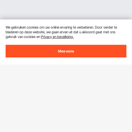
We gebruiken cookies om uw online ervaring te verbeteren. Door verder te
bladeren op deze website, we gaan ervan uit dat u akkoord gaat met ons
gebruik van cookies en
Privacy en beveiliging.
Mee eens
Ontvang 5 € korting als je je inschrijft voor e-mails
met besparingen en tips.
E-mailadres
Abonneren
Door op de knop
abonneren
te klikken, gaat u akkoord met ons
Privacy- & Cookiebeleid
.
Klantenservice