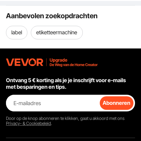
etiketherkenning
(blauw) 2 keer knippert. Laat de invoerknop los en
Windows Mac OS
Aanbevolen zoekopdrachten
de printer begint met kalibreren.
Linux Chromebook
label
etiketteermachine
Ontvang 5 € korting als je je inschrijft voor e-mails
met besparingen en tips.
E-mailadres
Abonneren
Door op de knop
abonneren
te klikken, gaat u akkoord met ons
Privacy- & Cookiebeleid
.