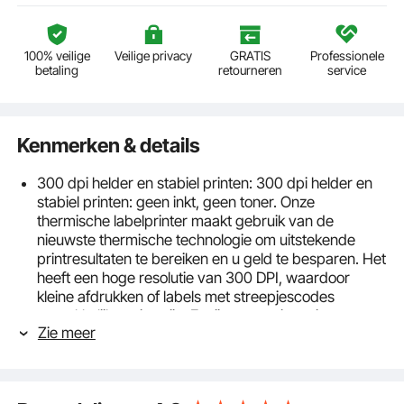
100% veilige
Veilige privacy
GRATIS
Professionele
betaling
retourneren
service
Kenmerken & details
300 dpi helder en stabiel printen: 300 dpi helder en
stabiel printen: geen inkt, geen toner. Onze
thermische labelprinter maakt gebruik van de
nieuwste thermische technologie om uitstekende
printresultaten te bereiken en u geld te besparen. Het
heeft een hoge resolutie van 300 DPI, waardoor
kleine afdrukken of labels met streepjescodes
gemakkelijk te zien zijn. Er zijn geen witte stippen en
Zie meer
de print is altijd consistent dankzij de hightech
thermische printkop van ROHM.
Draadloze Bluetooth-verbinding: gooi de kabels weg
en ervaar Bluetooth! In vergelijking met andere