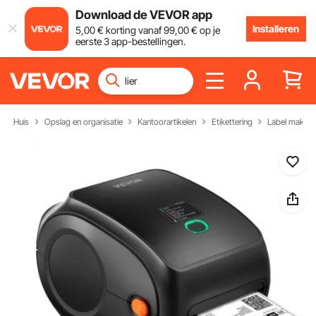
Download de VEVOR app
Installeren
5
,00
€
korting vanaf
99
,00
€
op je
eerste 3 app-bestellingen.
Huis
Opslag en organisatie
Kantoorartikelen
Etikettering
Label makers