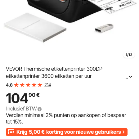
1/13
VEVOR Thermische etikettenprinter 300DPI
etikettenprinter 3600 etiketten per uur
...
Verzendetikettenprinter Bluetooth/USB Automatische
214
4.8
etiketherkenning Windows Mac OS Linux Chromebook
104
90
€
Inclusief BTW
Verdien minimaal
2%
punten op aankopen of bespaar
tot
15%
.
Krijg
5,00
€
korting voor nieuwe gebruikers