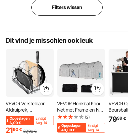
Filters wissen
Dit vind je misschien ook leuk
VEVOR Verstelbaar
VEVOR Honkbal Kooi
VEVOR Opv
Afdruiprek,
Net met Frame en Net
Beursbalie
Afwasdroger,
12 x 3,6 x 3,6 m,
1100x385x
(2)
79
99
€
Opgeslagen
Eindigt
Bestekhouder, 31,8 x
Honkbal Kooi Net voor
Receptiebal
6,00
€
Aug. 14
Opgeslagen
Eindigt
53,3 cm, Afdruiprek
Slaan en Setten,
Draagtas & 
21
90
€
48,00
€
Aug. 14
27
,90
€