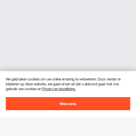
We gebruiken cookies om uw online ervaring te verbeteren. Door verder te
bladeren op deze website, we gaan ervan uit dat u akkoord gaat met ons
gebruik van cookies en
Privacy en beveiliging.
Ontvang 5 € korting als je je inschrijft voor e-mails
Mee eens
met besparingen en tips.
E-mailadres
Abonneren