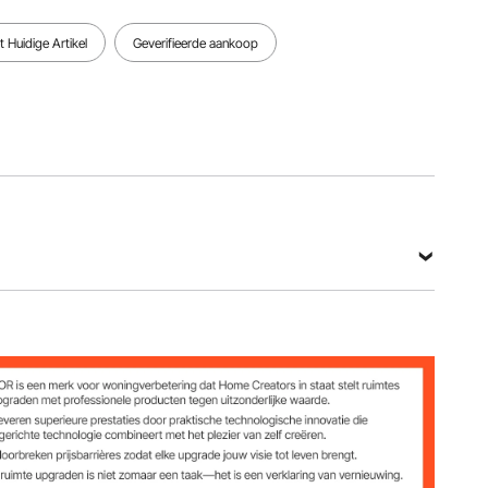
Bekijk alle specificaties
 Huidige Artikel
Geverifieerde aankoop
h/68-110 mm