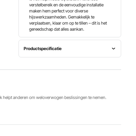
verstelbereik en de eenvoudige installatie
maken hem perfect voor diverse
hijswerkzaamheden. Gemakkelijk te
verplaatsen, klaar om op te tillen – dit is het
gereedschap dat alles aankan.
Productspecificatie
Verstelbare
Laadvermogen
breedte
Artikelmodelnummer
2200
2,68-4,33
1T-H
lbs/1T
inch/68-
110 mm
ack helpt anderen om weloverwogen beslissingen te nemen.
Productafmetingen
13,77 x
7,71 x
Productgewicht
6,29
9,5 kg
inch/350
x 196 x
160 mm