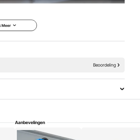
moeiteloos over zowel I-balken als H-balken. Het is een
 fabrieken, mijnen en bouwplaatsen, en is gemakkelijk
 uw hijsbehoeften.
k Meer
Beoordeling
Stel een vraag
Aanbevelingen
Sorteren op：
Aanbevolen vragen
 Hij is gebouwd om de grote dingen aan te kunnen – ja,