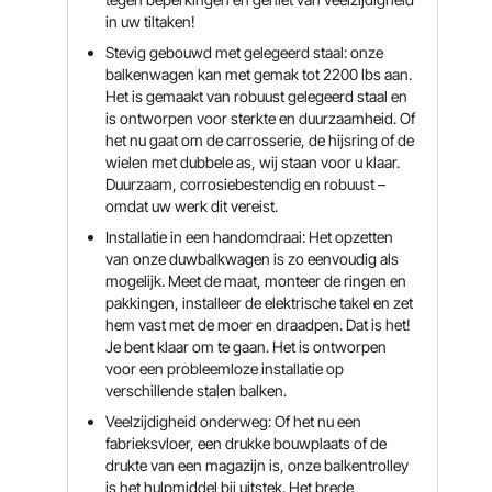
in uw tiltaken!
Stevig gebouwd met gelegeerd staal: onze
balkenwagen kan met gemak tot 2200 lbs aan.
Het is gemaakt van robuust gelegeerd staal en
is ontworpen voor sterkte en duurzaamheid. Of
het nu gaat om de carrosserie, de hijsring of de
wielen met dubbele as, wij staan ​​voor u klaar.
Duurzaam, corrosiebestendig en robuust –
omdat uw werk dit vereist.
Installatie in een handomdraai: Het opzetten
van onze duwbalkwagen is zo eenvoudig als
mogelijk. Meet de maat, monteer de ringen en
pakkingen, installeer de elektrische takel en zet
hem vast met de moer en draadpen. Dat is het!
Je bent klaar om te gaan. Het is ontworpen
voor een probleemloze installatie op
verschillende stalen balken.
Veelzijdigheid onderweg: Of het nu een
fabrieksvloer, een drukke bouwplaats of de
drukte van een magazijn is, onze balkentrolley
is het hulpmiddel bij uitstek. Het brede