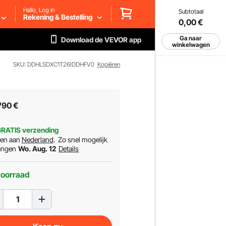
Hallo, Log in
Subtotaal
Rekening & Bestelling
0,00
€
Ga naar
Download de VEVOR app
winkelwagen
SKU: DDHLSDXC1T26IDDHFV0
Kopiëren
7
90
€
RATIS verzending
ren aan
Nederland
.
Zo snel mogelijk
angen
Wo. Aug. 12
Details
voorraad