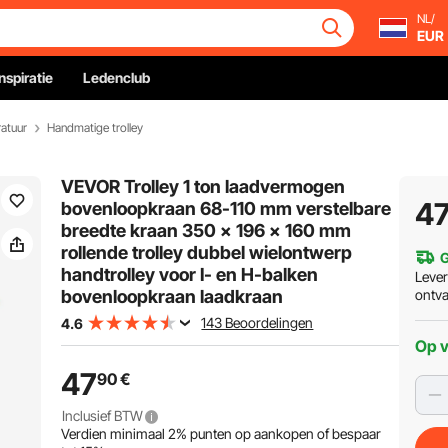
NL/
EUR
Inspiratie
Ledenclub
atuur
Handmatige trolley
VEVOR Trolley 1 ton laadvermogen
4
bovenloopkraan 68-110 mm verstelbare
breedte kraan 350 x 196 x 160 mm
rollende trolley dubbel wielontwerp
G
handtrolley voor I- en H-balken
Leve
bovenloopkraan laadkraan
ontv
143 Beoordelingen
4.6
Op 
47
90
€
Inclusief BTW
Verdien minimaal
2%
punten op aankopen of bespaar