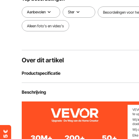
Aanbevolen
Ster
Beoordelingen voor het
Alleen foto's en video's
Over dit artikel
Productspecificatie
Artikelmodelnummer
1T-H
Beschrijving
Laadvermogen
2200 lbs/1T
Verstelbare breedte
2,68-4,33 inc