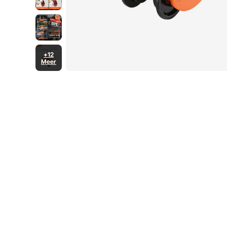
+12
Meer