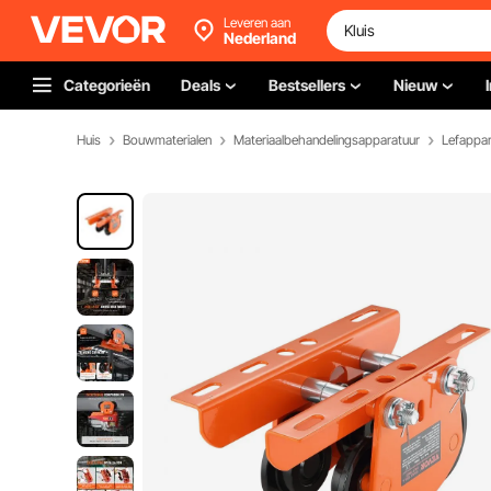
Leveren aan
Nederland
Categorieën
Deals
Bestsellers
Nieuw
Huis
Bouwmaterialen
Materiaalbehandelingsapparatuur
Lefappar