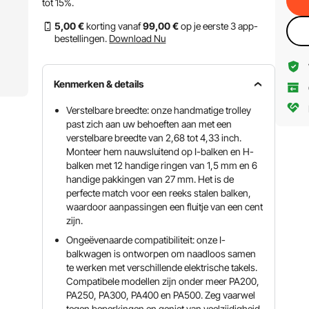
tot
15%
.
5
,00
€
korting vanaf
99
,00
€
op je eerste 3 app-
bestellingen.
Download Nu
Kenmerken & details
Verstelbare breedte: onze handmatige trolley
past zich aan uw behoeften aan met een
verstelbare breedte van 2,68 tot 4,33 inch.
Monteer hem nauwsluitend op I-balken en H-
balken met 12 handige ringen van 1,5 mm en 6
handige pakkingen van 27 mm. Het is de
perfecte match voor een reeks stalen balken,
waardoor aanpassingen een fluitje van een cent
zijn.
Ongeëvenaarde compatibiliteit: onze I-
balkwagen is ontworpen om naadloos samen
te werken met verschillende elektrische takels.
Compatibele modellen zijn onder meer PA200,
PA250, PA300, PA400 en PA500. Zeg vaarwel
tegen beperkingen en geniet van veelzijdigheid