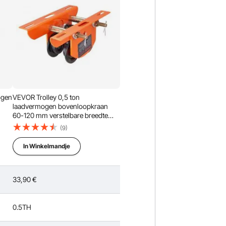
ogen
VEVOR Trolley 0,5 ton
laadvermogen bovenloopkraan
60-120 mm verstelbare breedte
m
kraan 268 x 227 x 108 mm
(9)
erd
duwwagen ontwerp met dubbele
lken
wielen handtrolley voor I- en H-
In Winkelmandje
balken bovenloopkraan laadkraan
33,90
€
0.5TH