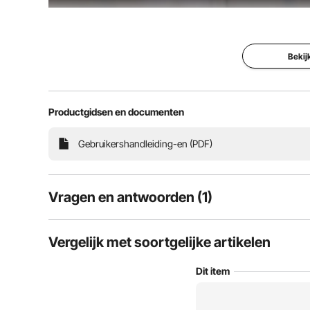
Onze handmatige trolley van gelegeerd staal glijdt 
krachtpatser voor verschillende omgevingen, zoals
compatibel met
Bekij
Productgidsen en documenten
Gebruikershandleiding-en (PDF)
Vragen en antwoorden (1)
1
Vragen
Vergelijk met soortgelijke artikelen
Dit item
Met onze balkenwagen is zwaar tillen geen probleem.