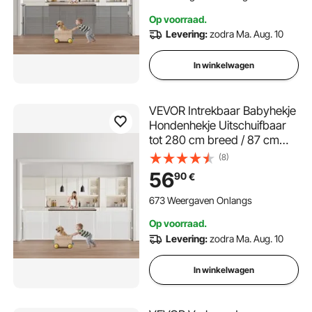
Speelkamers, Traphekje Grijs
Op voorraad.
Levering:
zodra Ma. Aug. 10
In winkelwagen
VEVOR Intrekbaar Babyhekje
Hondenhekje Uitschuifbaar
tot 280 cm breed / 87 cm
hoog, Huisdierhekje van gaas
(8)
voor binnen Trappen Deuren
56
90
€
Gangen Speelkamers,
Traphekje Wit
673 Weergaven Onlangs
Op voorraad.
Levering:
zodra Ma. Aug. 10
In winkelwagen