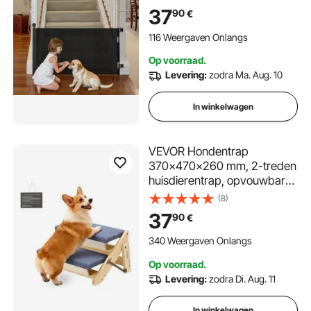
gaasveiligheidshekje voor
37
90
€
trappen en gangen,
binnen/buiten, zwart
116 Weergaven Onlangs
Op voorraad.
Levering:
zodra Ma. Aug. 10
In winkelwagen
VEVOR Hondentrap
370x470x260 mm, 2-treden
huisdierentrap, opvouwbare
houten trap, geschikt voor
(8)
kleine, middelgrote, grote en
37
90
€
oudere huisdieren, evenals
puppy's tot 50 kg,
340 Weergaven Onlangs
hondenladder voor bedden,
Op voorraad.
banken en auto's.
Levering:
zodra Di. Aug. 11
In winkelwagen