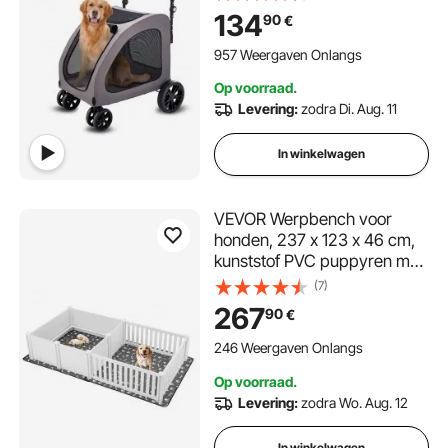
tot 73 kg Draagvermogen,
134
90
€
Ademende Mesh Vensters,
Verstelbare Hoogte, 600D
957 Weergaven Onlangs
Oxford Stof, voor Honden,
Op voorraad.
Huisdieren
Levering:
zodra Di. Aug. 11
In winkelwagen
VEVOR Werpbench voor
honden, 237 x 123 x 46 cm,
kunststof PVC puppyren met
in hoogte verstelbare deur en
(7)
wasbare plasmat, indeling
267
90
€
met 2 kamers, puppybench
voor extra grote honden,
246 Weergaven Onlangs
melkwit
Op voorraad.
Levering:
zodra Wo. Aug. 12
In winkelwagen