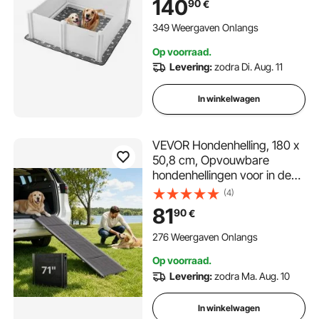
140
90
€
vervormingsbestendige
puppybench voor grote
349 Weergaven Onlangs
honden, melkwit
Op voorraad.
Levering:
zodra Di. Aug. 11
In winkelwagen
VEVOR Hondenhelling, 180 x
50,8 cm, Opvouwbare
hondenhellingen voor in de
auto voor middelgrote en
(4)
grote honden tot 113 kg,
81
90
€
Hondentrap met antislip
Oxford-stofoppervlak,
276 Weergaven Onlangs
Draagbare instaphulp voor
Op voorraad.
SUV's en vrachtwagens
Levering:
zodra Ma. Aug. 10
In winkelwagen