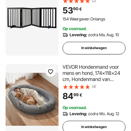
(2)
opvouwbare hondenpoort
53
90
€
voor brede en smalle
doorgangen, uitvouwbare
154 Weergaven Onlangs
opvouwbare hondenbarrière,
Op voorraad.
bruine trappoort
Levering:
zodra Ma. Aug. 10
In winkelwagen
VEVOR Hondenmand voor
mens en hond, 174x118x24
cm, Hondenmand van
traagschuim op
(4)
mensenformaat, met zijvak,
84
99
€
handvat en ritssluiting,
afneembare,
Op voorraad.
machinewasbare hoes,
Levering:
zodra Wo. Aug. 12
hoogpolig donkergrijs
In winkelwagen