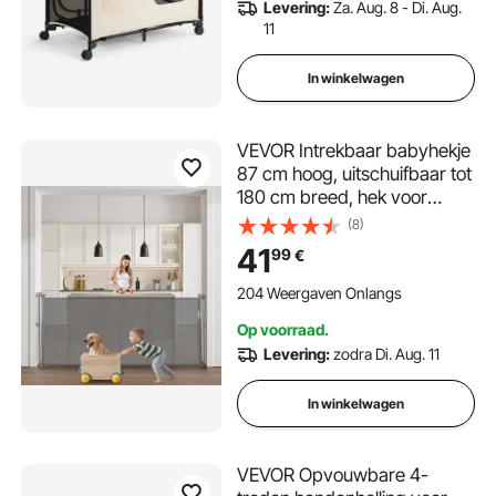
Levering:
Za. Aug. 8 - Di. Aug.
11
In winkelwagen
VEVOR Intrekbaar babyhekje
87 cm hoog, uitschuifbaar tot
180 cm breed, hek voor
kinderen of huisdieren,
(8)
gaasmateriaal, eenvoudig te
41
99
€
installeren, voor
binnentrappen, deuren,
204 Weergaven Onlangs
gangen, speelkamers, grijs
Op voorraad.
Levering:
zodra Di. Aug. 11
In winkelwagen
VEVOR Opvouwbare 4-