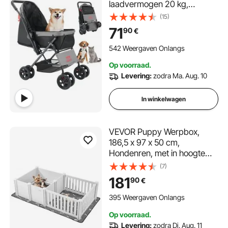
laadvermogen 20 kg,
opvouwbare hondenkar,
(15)
hondenbench met 4 wielen,
71
90
€
gaasvensters en omkeerbare
handgreep,
542 Weergaven Onlangs
huisdierentransporter met
Op voorraad.
rem, voor kleine tot
Levering:
zodra Ma. Aug. 10
middelgrote huisdieren
In winkelwagen
VEVOR Puppy Werpbox,
186,5 x 97 x 50 cm,
Hondenren, met in hoogte
verstelbare deur, Puppy
(7)
Werpbox, Wasbare Pee Pad,
181
90
€
PVC Plastic Werpbox voor
Middelgrote Honden
395 Weergaven Onlangs
Op voorraad.
Levering:
zodra Di. Aug. 11