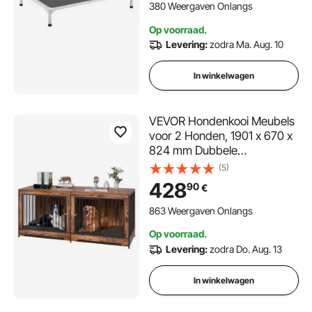
verkoelend hondenbed voor
380 Weergaven Onlangs
binnen/buiten, maat L, grijs
Op voorraad.
Levering:
zodra Ma. Aug. 10
In winkelwagen
VEVOR Hondenkooi Meubels
voor 2 Honden, 1901 x 670 x
824 mm Dubbele
Hondenbench voor Grote
(5)
Hondenrassen met
428
90
€
Scheidingswand en Dubbele
Deuren, Houten Hondenhok,
863 Weergaven Onlangs
Bijzettafel voor Middelgrote
Op voorraad.
en Grote Honden, Bruin
Levering:
zodra Do. Aug. 13
In winkelwagen