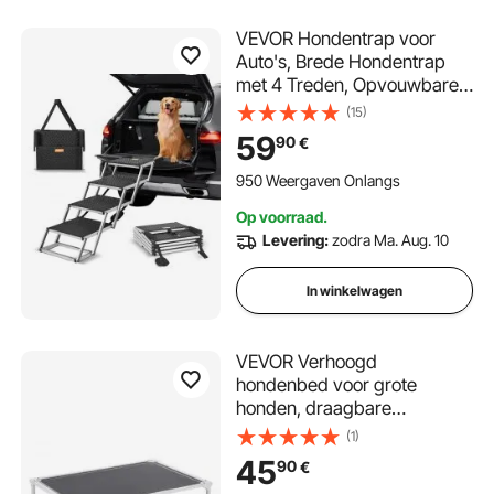
VEVOR Hondentrap voor
Auto's, Brede Hondentrap
met 4 Treden, Opvouwbare
Hondentrap met
(15)
Antislipoppervlak, Draagbare
59
90
€
Hondentrap van
Lichtgewicht Aluminium voor
950 Weergaven Onlangs
Auto, SUV en Vrachtwagen,
Op voorraad.
Ondersteunt tot 68 kg
Levering:
zodra Ma. Aug. 10
In winkelwagen
VEVOR Verhoogd
hondenbed voor grote
honden, draagbare
verhoogde hondenligstoel
(1)
met aluminium buisframe en
45
90
€
ademend Teslin-gaas,