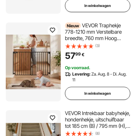
In winkelwagen
VEVOR Traphekje
Nieuw
778-1210 mm Verstelbare
breedte, 760 mm Hoog
Deurveiligheidshekje,
(3)
Kinderveiligheidshekje met
57
99
€
Boorset (zonder grondstang),
Kinderveiligheidshekje voor
Op voorraad.
trappen, deuropeningen en
Levering:
Za. Aug. 8 - Di. Aug.
woonruimtes, Zwart
11
In winkelwagen
VEVOR Intrekbaar babyhekje,
hondenhekje, uitschuifbaar
tot 185 cm (B) / 795 mm (H),
traphekje met veiligheidsslot,
(8)