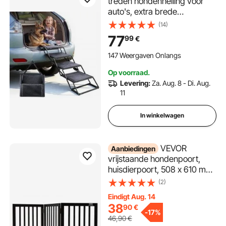
treden hondenhelling voor
auto's, extra brede
hondenhelling voor grote
(14)
honden met
77
99
€
antislipoppervlak, draagbaar
hulpmiddel voor toegang tot
147 Weergaven Onlangs
auto's, SUV's, vrachtwagens,
Op voorraad.
hoogslapers, banken,
Levering:
Za. Aug. 8 - Di. Aug.
draagvermogen tot 113 kg
11
In winkelwagen
VEVOR
Aanbiedingen
vrijstaande hondenpoort,
huisdierpoort, 508 x 610 mm
deurbeveiliging, 3-delige
(2)
opvouwbare hondenpoort
Eindigt Aug. 14
voor brede en smalle
38
90
€
doorgangen, uitvouwbare
-
17%
46,90
€
opvouwbare hondenbarrière,