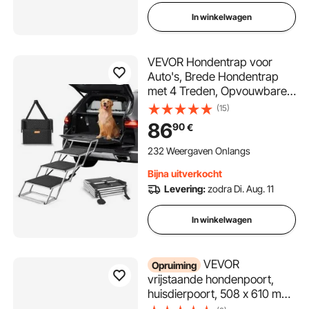
In winkelwagen
VEVOR Hondentrap voor
Auto's, Brede Hondentrap
met 4 Treden, Opvouwbare
Hondentrap met
(15)
Antislipoppervlak, Draagbare
86
90
€
Hondentrap van
Lichtgewicht Aluminium voor
232 Weergaven Onlangs
Auto, SUV en Vrachtwagen,
Bijna uitverkocht
Ondersteunt tot 250 lbs
Levering:
zodra Di. Aug. 11
In winkelwagen
VEVOR
Opruiming
vrijstaande hondenpoort,
huisdierpoort, 508 x 610 mm
deurbeveiliging, 4-delige