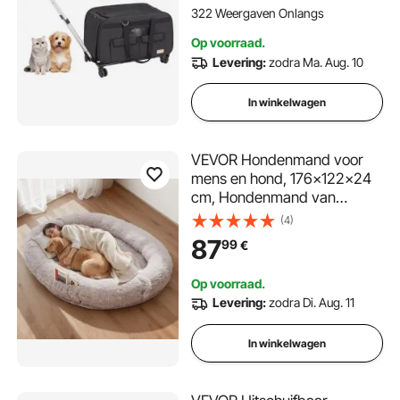
Huisdierentrolley Ideaal voor
322 Weergaven Onlangs
autoritten Excursies
Op voorraad.
Levering:
zodra Ma. Aug. 10
In winkelwagen
VEVOR Hondenmand voor
mens en hond, 176x122x24
cm, Hondenmand van
traagschuim op
(4)
mensenformaat, met zijvak,
87
99
€
handvat en ritssluiting,
afneembare,
Op voorraad.
machinewasbare hoes,
Levering:
zodra Di. Aug. 11
hoogpolig, grijs
In winkelwagen