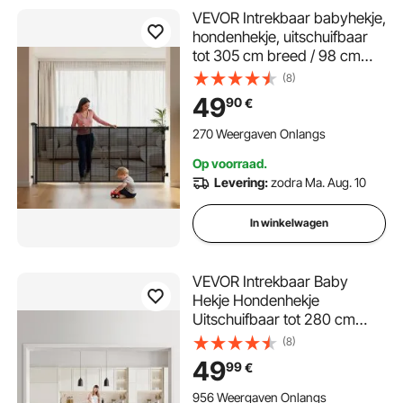
VEVOR Intrekbaar babyhekje,
hondenhekje, uitschuifbaar
tot 305 cm breed / 98 cm
hoog, huisdierhekje met
(8)
versterkte glasvezelstrips,
49
90
€
gaasbeschermingshekje voor
patio's, deuren en garages
270 Weergaven Onlangs
Op voorraad.
Levering:
zodra Ma. Aug. 10
In winkelwagen
VEVOR Intrekbaar Baby
Hekje Hondenhekje
Uitschuifbaar tot 280 cm
Breedte / 87 cm Hoogte,
(8)
Huisdierhekje Gaas
49
99
€
Veiligheidshekje voor Binnen
Trappen Deuren Gangen
956 Weergaven Onlangs