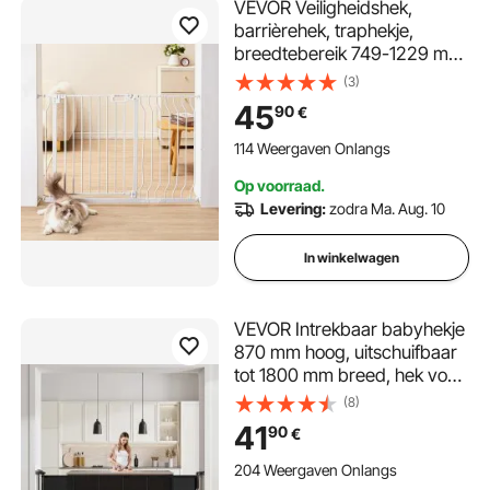
VEVOR Veiligheidshek,
barrièrehek, traphekje,
breedtebereik 749-1229 mm,
kinderhek, huisdierhek,
(3)
traphekje, dubbelzijdig
45
90
€
draaihek, hoogte 762 mm,
wit kinderhekje, geen boren
114 Weergaven Onlangs
vereist
Op voorraad.
Levering:
zodra Ma. Aug. 10
In winkelwagen
VEVOR Intrekbaar babyhekje
870 mm hoog, uitschuifbaar
tot 1800 mm breed, hek voor
kinderen of huisdieren,
(8)
gaasmateriaal, eenvoudig te
41
90
€
installeren, voor
binnentrappen, deuren,
204 Weergaven Onlangs
gangen, speelkamers, zwart