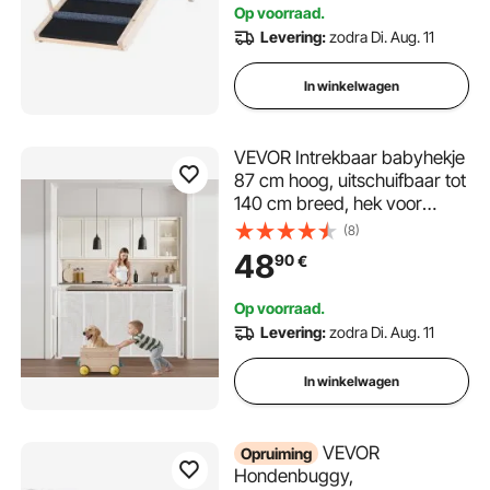
Op voorraad.
Dierenhelling ca. 113 kg
Levering:
zodra Di. Aug. 11
laadvermogen voor grote
kleine honden
In winkelwagen
VEVOR Intrekbaar babyhekje
87 cm hoog, uitschuifbaar tot
140 cm breed, hek voor
kinderen of huisdieren,
(8)
gaasmateriaal, eenvoudig te
48
90
€
installeren, voor
binnentrappen, deuren,
Op voorraad.
gangen, speelkamers, wit
Levering:
zodra Di. Aug. 11
In winkelwagen
VEVOR
Opruiming
Hondenbuggy,