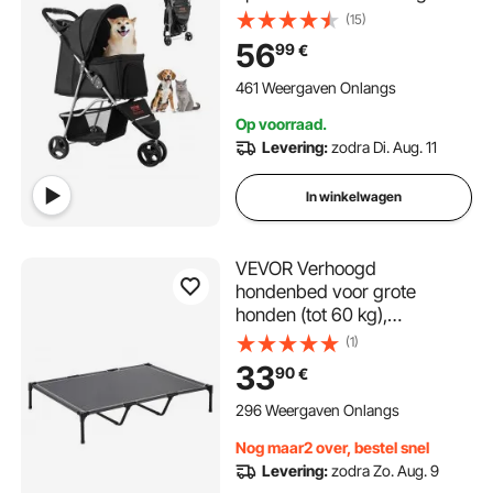
voor huisdieren, kattenbuggy
(15)
met 3 wielen, gaasvensters
56
99
€
en bekerhouders,
hondenbuggy met rem, voor
461 Weergaven Onlangs
kleine tot middelgrote
Op voorraad.
huisdieren
Levering:
zodra Di. Aug. 11
In winkelwagen
VEVOR Verhoogd
hondenbed voor grote
honden (tot 60 kg),
draagbare verhoogde
(1)
hondenligstoel met ademend
33
90
€
Teslin-gaas, verkoelend
hondenbed voor
296 Weergaven Onlangs
binnen/buiten XL grijs
Nog maar2 over, bestel snel
Levering:
zodra Zo. Aug. 9