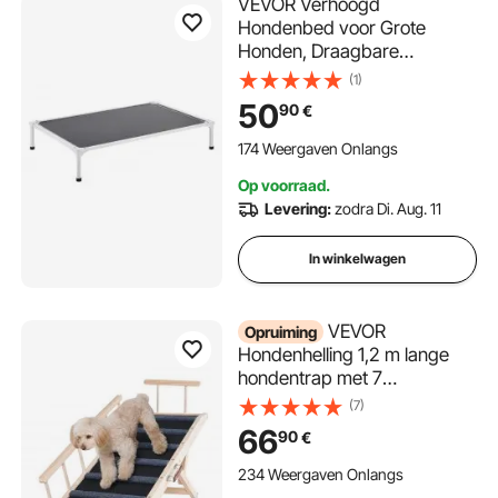
VEVOR Verhoogd
Hondenbed voor Grote
Honden, Draagbare
Verhoogde Hondenligstoel
(1)
met Aluminium Buis Metalen
50
90
€
Frame en Ademend Teslin
Mesh, Koel Huisdierbed XL
174 Weergaven Onlangs
(1250 x 830 mm) Grijs
Op voorraad.
Levering:
zodra Di. Aug. 11
In winkelwagen
VEVOR
Opruiming
Hondenhelling 1,2 m lange
hondentrap met 7
dwarsbalken Hondenhelling
(7)
voor in de auto van
66
90
€
grenenrubber
Hondeninstaphulp 6 niveaus
234 Weergaven Onlangs
in hoogte verstelbaar