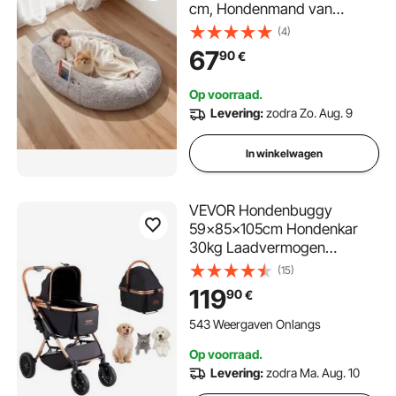
cm, Hondenmand van
traagschuim op
(4)
mensenformaat, met zijvak,
67
90
€
handvat en ritssluiting,
afneembare,
Op voorraad.
machinewasbare hoes, lang
Levering:
zodra Zo. Aug. 9
pluche, grijs
In winkelwagen
VEVOR Hondenbuggy
59x85x105cm Hondenkar
30kg Laadvermogen
Opvouwbare hondenkar
(15)
Aluminium frame 800D
119
90
€
Oxford stof Nylon
gaasvenster 4 PU wielen
543 Weergaven Onlangs
Hondenbench Dierenbuggy
Op voorraad.
Kattenbuggy
Levering:
zodra Ma. Aug. 10
Huisdierenvervoer