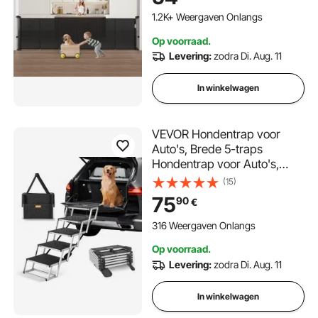
gaasmateriaal, traphekje
voor binnentrappen, deuren,
1.2K+ Weergaven Onlangs
gangen, speelkamers, zwart
Op voorraad.
Levering:
zodra Di. Aug. 11
In winkelwagen
VEVOR Hondentrap voor
Auto's, Brede 5-traps
Hondentrap voor Auto's,
Opvouwbare Hondentrap
(15)
voor Auto's met
75
90
€
Antislipoppervlak, Draagbare
Hondentrap van
316 Weergaven Onlangs
Lichtgewicht Aluminium voor
Op voorraad.
Auto, SUV en Vrachtwagen,
Levering:
zodra Di. Aug. 11
Ondersteunt tot 68 kg
In winkelwagen