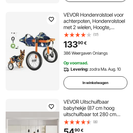
VEVOR Hondenrolstoel voor
achterpoten, Hondenrolstoel
met 2 wielen, Hoogte,
breedte en lengte
(17)
verstelbaar, Hondenkar met
133
90
€
schokabsorberende wielen,
voor geblesseerde,
386 Weergaven Onlangs
gehandicapte honden van
Op voorraad.
21,77-39,92 kg
Levering:
zodra Ma. Aug. 10
In winkelwagen
VEVOR Uitschuifbaar
babyhekje (87 cm hoog
uitschuifbaar tot 280 cm
breed) uitschuifbaar hek voor
(8)
kinderen en huisdieren,
54
90
€