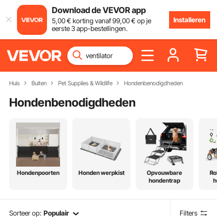
Download de VEVOR app
Installeren
5
,00
€
korting vanaf
99
,00
€
op je
eerste 3 app-bestellingen.
Huis
Buiten
Pet Supplies & Wildlife
Hondenbenodigdheden
Hondenbenodigdheden
Hondenpoorten
Honden werpkist
Opvouwbare
Ro
hondentrap
h
Sorteer op:
Populair
Filters