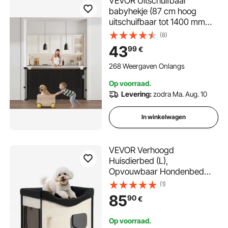
VEVOR Uitschuifbaar
babyhekje (87 cm hoog
uitschuifbaar tot 1400 mm
breed) uitschuifbaar hek voor
(8)
kinderen en huisdieren,
43
99
€
gaasmateriaal, traphekje
voor binnentrappen, deuren,
268 Weergaven Onlangs
gangen, speelkamers, zwart
Op voorraad.
Levering:
zodra Ma. Aug. 10
In winkelwagen
VEVOR Verhoogd
Huisdierbed (L),
Opvouwbaar Hondenbed
met 600D Oxford-stof en
(1)
Nederlands Fluweel,
85
90
€
Draagbaar Verhoogd
Huisdierbed met Wielen,
Op voorraad.
Zijvakken en Draagtas, Beige