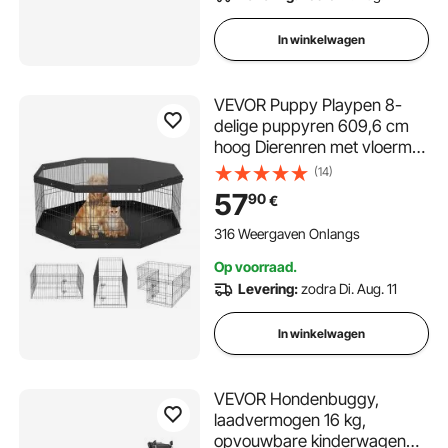
In winkelwagen
VEVOR Puppy Playpen 8-
delige puppyren 609,6 cm
hoog Dierenren met vloermat
en deksel van 600D Oxford-
(14)
stof Hondenren van Q235
57
90
€
Hondenren met vrije uitloop
316 Weergaven Onlangs
Op voorraad.
Levering:
zodra Di. Aug. 11
In winkelwagen
VEVOR Hondenbuggy,
laadvermogen 16 kg,
opvouwbare kinderwagen