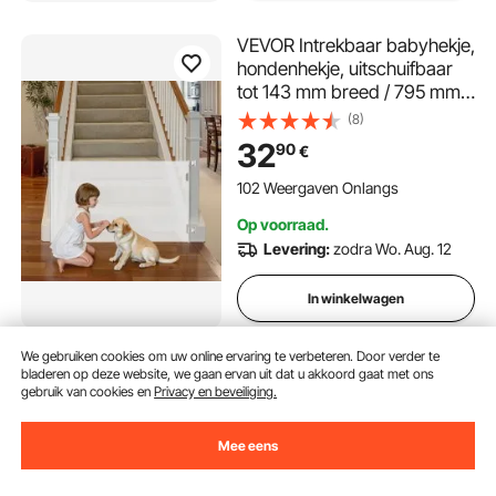
VEVOR Intrekbaar babyhekje,
hondenhekje, uitschuifbaar
tot 143 mm breed / 795 mm
hoog, traphekje met
(8)
veiligheidsslot,
32
90
€
gaasveiligheidshekje voor
trappen en gangen,
102 Weergaven Onlangs
binnen/buiten, wit
Op voorraad.
Levering:
zodra Wo. Aug. 12
In winkelwagen
We gebruiken cookies om uw online ervaring te verbeteren. Door verder te
VEVOR Hondenbuggy
bladeren op deze website, we gaan ervan uit dat u akkoord gaat met ons
81x46x97 cm,
gebruik van cookies en
Privacy en beveiliging.
laadvermogen 16 kg,
opvouwbare hondenbuggy,
(15)
Mee eens
4-wielbuggy met
64
99
€
afneembare drager en