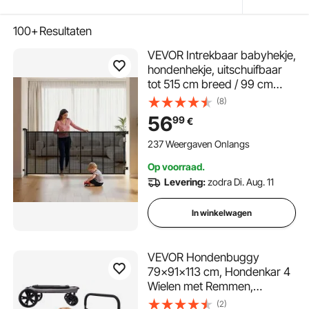
100+
Resultaten
VEVOR Intrekbaar babyhekje,
hondenhekje, uitschuifbaar
tot 515 cm breed / 99 cm
hoog, huisdierhekje met
(8)
versterkte glasvezelstrips,
56
99
€
gaasbeschermingshekje voor
patio's, deuren en garages
237 Weergaven Onlangs
Op voorraad.
Levering:
zodra Di. Aug. 11
In winkelwagen
VEVOR Hondenbuggy
79x91x113 cm, Hondenkar 4
Wielen met Remmen,
Hondentrolley, Hondentrolley
(2)