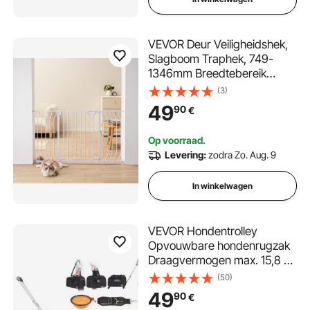
VEVOR Deur Veiligheidshek,
Slagboom Traphek, 749-
1346mm Breedtebereik
Kinderhek, Huisdierhek,
(3)
Traphek, Dubbelzijdig
49
90
€
Draaihek 762mm Hoogte, Wit
Babyhek Geen Boren Vereist
Op voorraad.
Levering:
zodra Zo. Aug. 9
In winkelwagen
VEVOR Hondentrolley
Opvouwbare hondenrugzak
Draagvermogen max. 15,8 kg
Transporttas Gemaakt van
(50)
600D Oxford-stof Hondenkar
49
90
€
met 4 wielen Opbergzakken