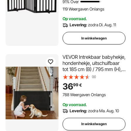
91% Over
bruine trappoort
119 Weergaven Onlangs
Op voorraad.
Levering:
zodra Di. Aug. 11
In winkelwagen
VEVOR Intrekbaar babyhekje,
hondenhekje, uitschuifbaar
tot 185 cm (B) / 795 mm (H),
traphekje met veiligheidsslot,
(8)
gaasveiligheidshekje voor
36
99
€
trappen en gangen,
binnen/buiten, zwart
788 Weergaven Onlangs
Op voorraad.
Levering:
zodra Ma. Aug. 10
In winkelwagen