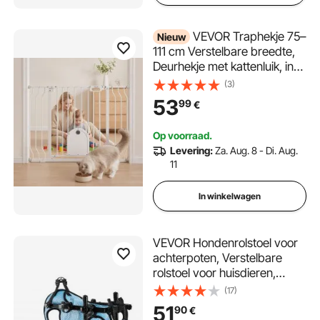
VEVOR Traphekje 75–
Nieuw
111 cm Verstelbare breedte,
Deurhekje met kattenluik, incl.
druk- en wandmontageset,
(3)
Kinderhekje, Babyhekje voor
53
99
€
trappen, deuren en
woonkamer, Wit
Op voorraad.
Levering:
Za. Aug. 8 - Di. Aug.
11
In winkelwagen
VEVOR Hondenrolstoel voor
achterpoten, Verstelbare
rolstoel voor huisdieren,
Lichtgewicht hondenkar met
(17)
schokabsorberende wielen,
51
90
€
Loophulpmiddel voor