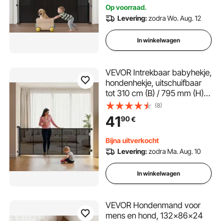
Op voorraad.
Levering:
zodra Wo. Aug. 12
In winkelwagen
VEVOR Intrekbaar babyhekje,
hondenhekje, uitschuifbaar
tot 310 cm (B) / 795 mm (H),
traphekje met veiligheidsslot,
(8)
gaasveiligheidshekje voor
41
90
€
trappen en gangen,
binnen/buiten, zwart
Bijna uitverkocht
Levering:
zodra Ma. Aug. 10
In winkelwagen
VEVOR Hondenmand voor
mens en hond, 132x86x24