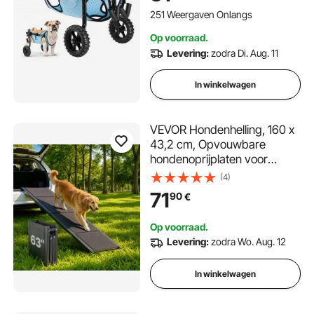
gehandicapte, verlamde en
251 Weergaven Onlangs
gewonde honden tot 15 kg, M
Op voorraad.
Levering:
zodra Di. Aug. 11
In winkelwagen
VEVOR Hondenhelling, 160 x
43,2 cm, Opvouwbare
hondenoprijplaten voor
middelgrote en grote honden
(4)
tot 113 kg, Hondentrap met
71
90
€
antislip Oxford-stofoppervlak,
Draagbare instaphulp voor
Op voorraad.
SUV's en vrachtwagens
Levering:
zodra Wo. Aug. 12
In winkelwagen