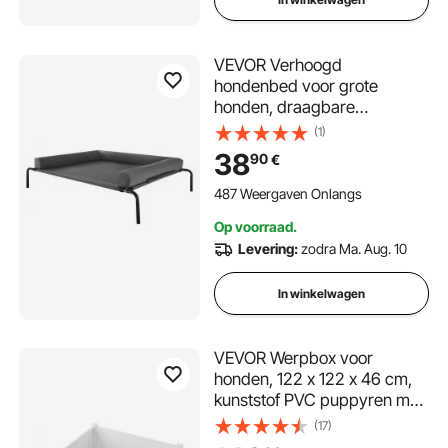
VEVOR Verhoogd
hondenbed voor grote
honden, draagbare
verhoogde hondenligstoel
(1)
met wasbaar kussen en
38
90
€
ademend Teslin-gaas,
verkoelend hondenbed voor
487 Weergaven Onlangs
binnen/buiten XL grijs
Op voorraad.
Levering:
zodra Ma. Aug. 10
In winkelwagen
VEVOR Werpbox voor
honden, 122 x 122 x 46 cm,
kunststof PVC puppyren met
in hoogte verstelbare deur en
(17)
wasbare plasmat,