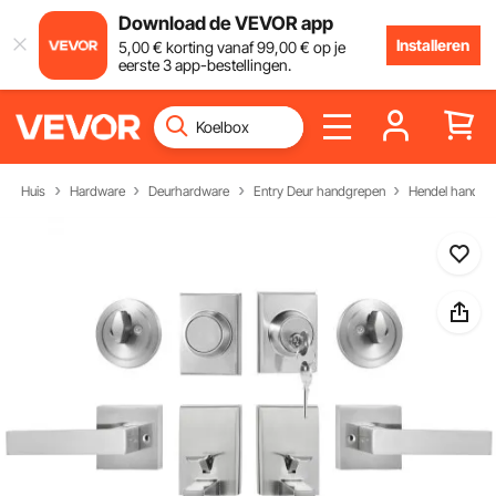
Download de VEVOR app
Installeren
5
,00
€
korting vanaf
99
,00
€
op je
eerste 3 app-bestellingen.
Huis
Hardware
Deurhardware
Entry Deur handgrepen
Hendel handgr