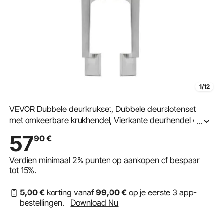
1/12
VEVOR Dubbele deurkrukset, Dubbele deurslotenset
met omkeerbare krukhendel, Vierkante deurhendel van
...
satijnnikkel, Robuuste dubbele voordeurkrukset,
57
90
€
Deurknop voor voordeur of kantoordeur
Verdien minimaal
2%
punten op aankopen of bespaar
tot
15%
.
5
,00
€
korting vanaf
99
,00
€
op je eerste 3 app-
bestellingen.
Download Nu