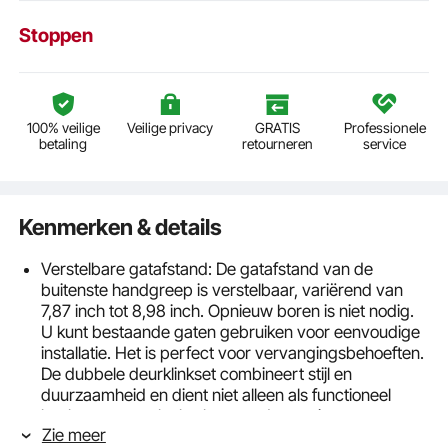
Stoppen
100% veilige
Veilige privacy
GRATIS
Professionele
betaling
retourneren
service
Kenmerken & details
Verstelbare gatafstand: De gatafstand van de
buitenste handgreep is verstelbaar, variërend van
7,87 inch tot 8,98 inch. Opnieuw boren is niet nodig.
U kunt bestaande gaten gebruiken voor eenvoudige
installatie. Het is perfect voor vervangingsbehoeften.
De dubbele deurklinkset combineert stijl en
duurzaamheid en dient niet alleen als functioneel
beslag, maar ook als elegante decoratie voor
Zie meer
voordeuren, achterdeuren of kantoordeuren.