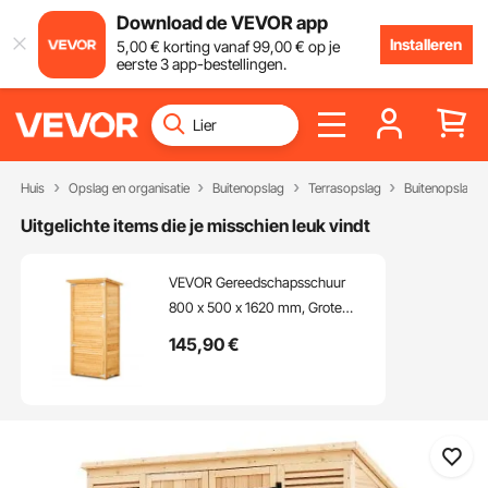
Download de VEVOR app
Installeren
5
,00
€
korting vanaf
99
,00
€
op je
eerste 3 app-bestellingen.
Huis
Opslag en organisatie
Buitenopslag
Terrasopslag
Buitenopslagk
Uitgelichte items die je misschien leuk vindt
VEVOR Gereedschapsschuur
800 x 500 x 1620 mm, Grote
Gereedschapsschuur,
145
,90
€
Gereedschapskast met Metalen
Frame, Planken, Vloer,
Waterdichte Opbergkast voor
Terras, Tuin, Gazon, Tuin,
Tuinkast