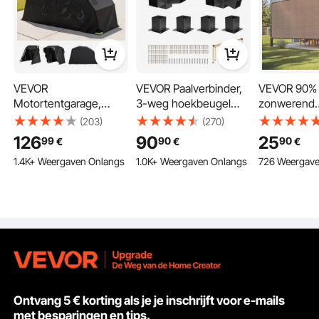
VEVOR
VEVOR Paalverbinder,
VEVOR 90%
Motortentgarage,
3-weg hoekbeugel
zonwerend
Motorhoes
voor 92 x 92 mm,
schaduwdoe
(203)
(270)
3460x1375x1900 mm,
koolstofstalen
366 cm) voo
126
90
25
99
90
90
€
€
€
Motorgarage met
pergolabeugel met
met roestvri
1.4K+ Weergaven Onlangs
1.0K+ Weergaven Onlangs
726 Weergave
veiligheidsslot, 600D
schroeven en
ringen, sc
Oxford vouwtent,
paalvoeten, voor
met 140 g/
Weerbestendige
houten pergola's,
materiaal, v
motorhoes met
prieeltjes en
buitenpatio,
ventilatieramen, Zwart
schuurtjes, verpakking
achtertuin (
van 8
Ontvang 5 € korting als je je inschrijft voor e-mails
met besparingen en tips.