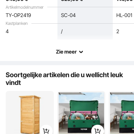
Tuin/Gazon,
Terras, 
Artikelmodelnummer
76x43x171 cm
Tuin, Tu
TY-OP2419
SC-04
HL-001
Kastplanken
4
/
2
Zie meer
De grote houten buitenopslag is ontworpen met flexibele opslagruimte en biedt
plaats aan een verscheidenheid aan gereedschappen, waardoor ze gemakkelijk
Soortgelijke artikelen die u wellicht leuk
te organiseren en snel toegankelijk zijn.
vindt