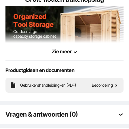
Zie meer
Productgidsen en documenten
Gebruikershandleiding-en (PDF)
Beoordeling
Met de tuingereedschapschuur kunt u eenvoudig diverse gereedschappen
ordenen en categoriseren. Dit zal u helpen de efficiëntie te verhogen en ervoor
te zorgen dat uw buitenruimte netjes en visueel aantrekkelijk blijft.
Vragen & antwoorden (0)
Typische vragen gesteld over producten: