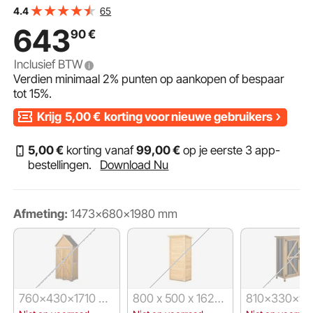
Tuingereedschapskast, Opbergkast met Planken en
65
4.4
Vloer, 1473x680x1980mm
643
90
€
Inclusief BTW
Verdien minimaal
2%
punten op aankopen of bespaar
tot
15%
.
Krijg
5,00
€
korting voor nieuwe gebruikers
5
,00
€
korting vanaf
99
,00
€
op je eerste 3 app-
bestellingen.
Download Nu
Afmeting:
1473x680x1980 mm
760x430x1710 m
800 x 500 x 1620
810x330x95
m
mm
m