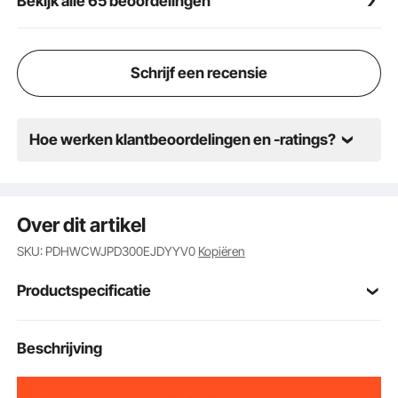
Bekijk alle 65 beoordelingen
Schrijf een recensie
Hoe werken klantbeoordelingen en -ratings?
Over dit artikel
SKU: PDHWCWJPD300EJDYYV0
Kopiëren
Productspecificatie
Artikelmodelnum
Beschrijving
TY-OP2419
mer