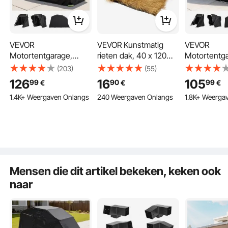
VEVOR
VEVOR Kunstmatig
VEVOR
Motortentgarage,
rieten dak, 40 x 120
Motortentga
Motorhoes
cm, synthetisch rieten
Motorhoes
(203)
(55)
3460x1375x1900 mm,
dak, rieten
2790x1095
126
16
105
99
90
99
€
€
€
Motorgarage met
daksimulatie, rieten
Motorgarag
1.4K+ Weergaven Onlangs
240 Weergaven Onlangs
1.8K+ Weerga
veiligheidsslot, 600D
dakrol, Palapa Tiki
veiligheidss
Oxford vouwtent,
dakmat voor terras,
Oxford vouw
Weerbestendige
zwembad, strand,
Weerbesten
motorhoes met
tropische Hawaiiaanse
motorhoes 
ventilatieramen, Zwart
feestdecoratie
ventilatiera
Mensen die dit artikel bekeken, keken ook
naar