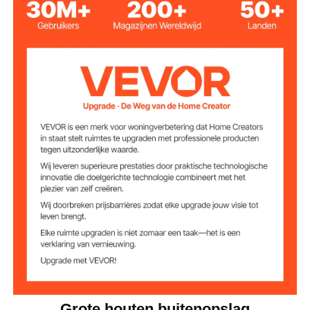
4
Kastplanken
natuurlijk hout + blanke lak
Kleur
cederhout
Materiaal
54,3 kg
Nettogewicht
58 x 26,8 x 77,95 inch / 1473
Productafmetinge
n
x 680 x 1980 mm
Grote houten buitenopslag