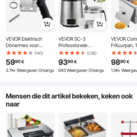
VEVOR Elektrisch
VEVOR SC-3
VEVOR Comm
Dönermes voor
Professionele
Frituurpan,
Shawarma, 80W
waterdestilleerder,
Elektrische 
(140)
(236)
Elektrisch Kebabmes,
roestvrij staal, 750W
met Mand, 
59
93
98
90
90
90
€
€
€
Commerciële
vermogen en 4L
Frituurpan m
3.7K+ Weergaven Onlangs
643 Weergaven Onlangs
1.5K+ Weerga
Roestvrijstalen
capaciteit, voor
Temperatuur
Gyrosnijmachine met 2
laboratoria,
Oververhitti
Messen, Döner
ziekenhuizen en
ing, Frituur
Vleessnijmachine,
kantoren, destillatie-
Keuken, Res
Mensen die dit artikel bekeken, keken ook
Bladdiameter 10 cm
efficiëntie 1L/u
Café, Bar
naar