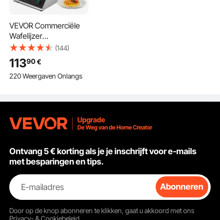
VEVOR Commerciële
Wafelijzer
Wafelmachine 1750W
(144)
Antiaanbak RVS
113
90
€
Belgisch Wafelijzer met
220 Weergaven Onlangs
Temperatuur- en
Tijdsregeling, voor
Restaurant Bakkerij
Snackbar 4 Ronde
Wafels
Ontvang 5 € korting als je je inschrijft voor e-mails
met besparingen en tips.
E-mailadres
Abonneren
Door op de knop
abonneren
te klikken, gaat u akkoord met ons
Privacy- & Cookiebeleid
.