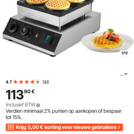
1/12
...
VEVOR Commerciële Wafelijzer Wafelmachine 1750W
144
4.7
Antiaanbak RVS Belgisch Wafelijzer met Temperatuur-
113
90
€
en Tijdsregeling, voor Restaurant Bakkerij Snackbar 4
Inclusief BTW
Verdien minimaal
2%
punten op aankopen of bespaar
tot
15%
.
Krijg
5,00
€
korting voor nieuwe gebruikers