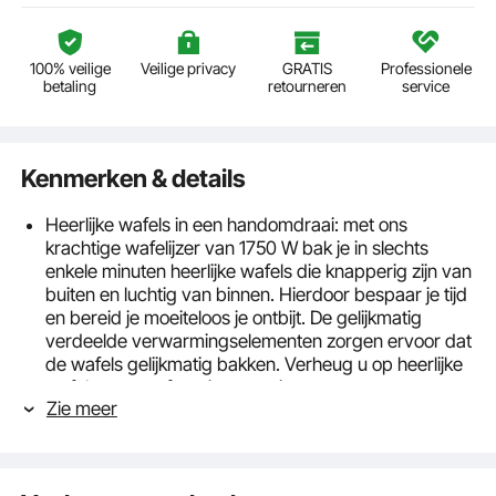
100% veilige
Veilige privacy
GRATIS
Professionele
betaling
retourneren
service
Kenmerken & details
Heerlijke wafels in een handomdraai: met ons
krachtige wafelijzer van 1750 W bak je in slechts
enkele minuten heerlijke wafels die knapperig zijn van
buiten en luchtig van binnen. Hierdoor bespaar je tijd
en bereid je moeiteloos je ontbijt. De gelijkmatig
verdeelde verwarmingselementen zorgen ervoor dat
de wafels gelijkmatig bakken. Verheug u op heerlijke
wafels met uw favoriete toppings.
Zie meer
Nauwkeurige temperatuurregeling: dit wafelijzer is
uitgerust met een temperatuurregelaar (50-300°C)
waarmee u de temperatuur naar wens kunt
aanpassen. Zo kunt u uw eigen wafels bereiden,