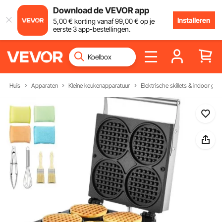
Download de VEVOR app
Installeren
5
,00
€
korting vanaf
99
,00
€
op je
eerste 3 app-bestellingen.
Huis
Apparaten
Kleine keukenapparatuur
Elektrische skillets & indoor grill