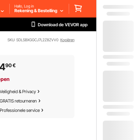
Hallo, Log in
Rekening & Bestelling
Download de VEVOR app
SKU: SDLSBXGGCJ7L2Z8ZVV0
Kopiëren
64
90
€
ppen
Veiligheid & Privacy
GRATIS retourneren
Professionele service