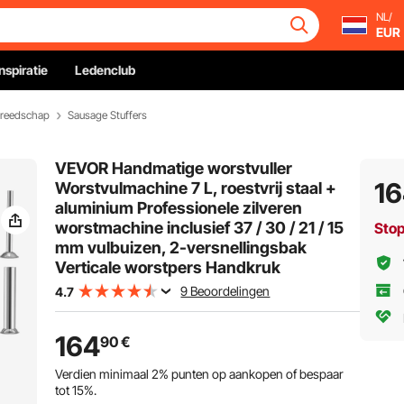
NL/
EUR
Inspiratie
Ledenclub
ereedschap
Sausage Stuffers
VEVOR Handmatige worstvuller
1
Worstvulmachine 7 L, roestvrij staal +
aluminium Professionele zilveren
worstmachine inclusief 37 / 30 / 21 / 15
Sto
mm vulbuizen, 2-versnellingsbak
Verticale worstpers Handkruk
9 Beoordelingen
4.7
164
90
€
Verdien minimaal
2%
punten op aankopen of bespaar
tot
15%
.