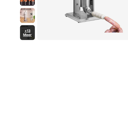
+13
Meer