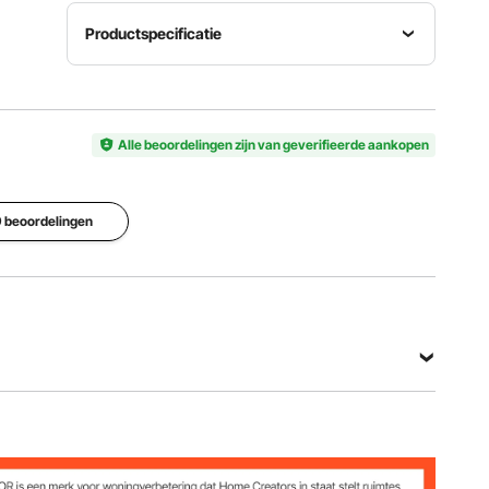
Productspecificatie
Model
Soort
Handleidi
XZ-7
Verticaal
ng
Alle beoordelingen zijn van geverifieerde aankopen
Materialen
voor
Afdichtring
 9 beoordelingen
cilinders
Capaciteit
siliconen
en buizen
7 liter
(food
SUS304
grade)
(food
grade)
Bekijk alle specificaties