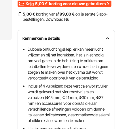
Krijg
5,00
€
korting voor nieuwe gebruikers
5
,00
€
korting vanaf
99
,00
€
op je eerste 3 app-
bestellingen.
Download Nu
Kenmerken & details
Dubbele ontluchtingsklep: er kan meer lucht
vrijkomen bij het indrukken, het is niet nodig
om veel gaten in de behuizing te prikken om
luchtbellen te verwijderen, en u hoeft zich geen
zorgen te maken over het klysma dat wordt
veroorzaakt door breuk van de behuizing.
Inclusief 4 vulbuizen: deze verticale worstvuller
wordt geleverd met vier roestvrijstalen
vulbuizen (Φ15 mm, Φ21 mm, Φ30 mm, Φ37
mm) en accessoires voor donuts die aan
verschillende afmetingen voldoen om dunne
Italiaanse delicatessen, gearomatiseerde salami
of dikkere vleesworsten te maken.
Uitstekende constructie: het korte