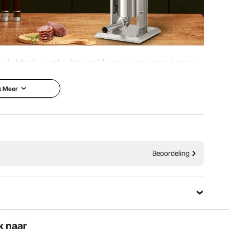
kg
met dubbele ontluchtingskleppen om stevigere
ceren. Er zijn twee modi, snel en langzaam,
k Meer
ng. Ideaal voor commercieel gebruik, b.v. B.
, restaurants, enz.
n rommel
Stabiele werking
Beoordeling
k naar