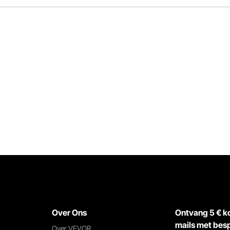
Cruise control
Over Ons
Ontvang 5 € kor
mails met besp
Over VEVOR