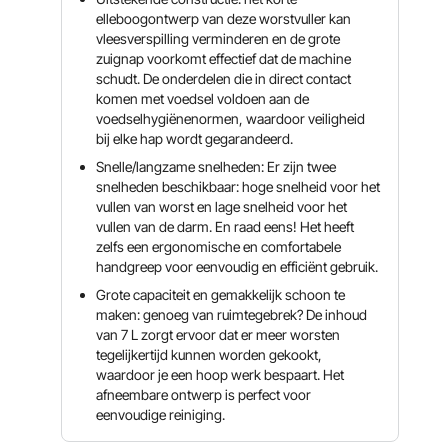
elleboogontwerp van deze worstvuller kan
vleesverspilling verminderen en de grote
zuignap voorkomt effectief dat de machine
schudt. De onderdelen die in direct contact
komen met voedsel voldoen aan de
voedselhygiënenormen, waardoor veiligheid
bij elke hap wordt gegarandeerd.
Snelle/langzame snelheden: Er zijn twee
snelheden beschikbaar: hoge snelheid voor het
vullen van worst en lage snelheid voor het
vullen van de darm. En raad eens! Het heeft
zelfs een ergonomische en comfortabele
handgreep voor eenvoudig en efficiënt gebruik.
Grote capaciteit en gemakkelijk schoon te
maken: genoeg van ruimtegebrek? De inhoud
van 7 L zorgt ervoor dat er meer worsten
tegelijkertijd kunnen worden gekookt,
waardoor je een hoop werk bespaart. Het
afneembare ontwerp is perfect voor
eenvoudige reiniging.