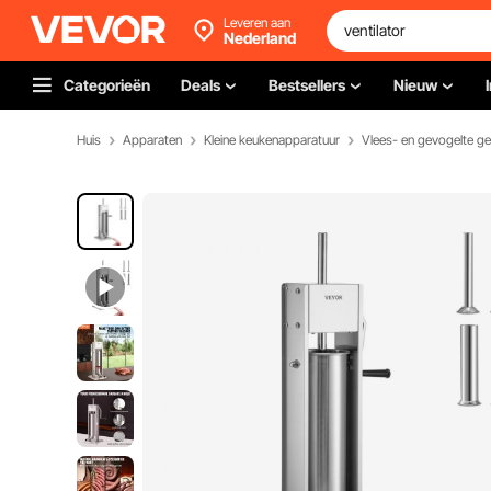
Leveren aan
Nederland
Categorieën
Deals
Bestsellers
Nieuw
Huis
Apparaten
Kleine keukenapparatuur
Vlees- en gevogelte g