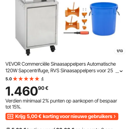
1/13
VEVOR Commerciële Sinaasappelpers Automatische
120W Sapcentrifuge, RVS Sinaasappelpers voor 25
...
Sinaasappels per Minuut, met Uittrekbaar Filter Box, PC
4
5.0
Cover Citruspers Sapcentrifuge Elektrisch
1.460
90
€
Verdien minimaal
2%
punten op aankopen of bespaar
tot
15%
.
Krijg
5,00
€
korting voor nieuwe gebruikers