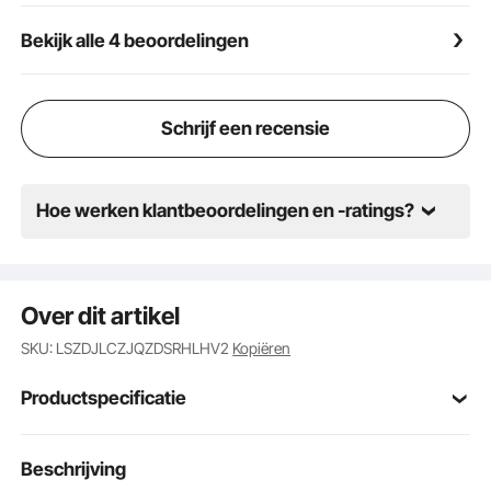
Veelzijdig: deze commerciële sapcentrifuge wordt
Bekijk alle 4 beoordelingen
geleverd met een set reserveonderdelen. Het kan in
verschillende omgevingen worden gebruikt, zoals:
Bijvoorbeeld in supermarkten, restaurants,
fruitwinkels, kantines, fitnessstudio's,
Schrijf een recensie
drankenmarkten, bars, kantoren, enz.
Hoe werken klantbeoordelingen en -ratings?
Over dit artikel
SKU: LSZDJLCZJQZDSRHLHV2
Kopiëren
Productspecificatie
Artikelmodelnum
Beschrijving
NS-2000E-4P
mer