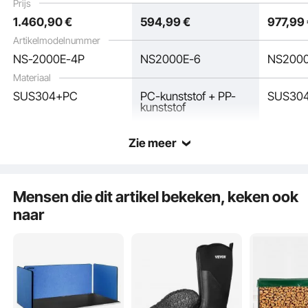
Prijs
PC Cover Citruspers
Citroenen,
voor cit
1.460
,90
€
594
,99
€
977
,99
Sapcentrifuge
Citrusvruchten,
citrusvr
Elektrisch
Granaatappels met
granaat
Artikelmodelnummer
PC-afdekking
opvangb
NS-2000E-4P
NS2000E-6
NS200
Materiaal
SUS304+PC
PC-kunststof + PP-
SUS304
kunststof
Zie meer
Uitgerust met een ruime sinaasappelopvangmand, kan onze automatische
Mensen die dit artikel bekeken, keken ook
sapcentrifuge meer sinaasappels bevatten, waardoor het vaak bijvullen niet
meer nodig is en de algehele werkefficiëntie wordt verhoogd.
naar