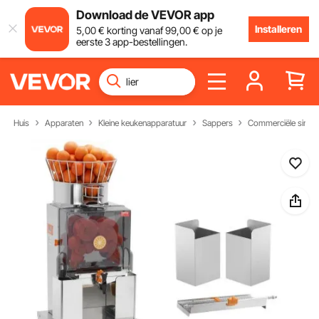
Download de VEVOR app
Installeren
5
,00
€
korting vanaf
99
,00
€
op je
eerste 3 app-bestellingen.
Huis
Apparaten
Kleine keukenapparatuur
Sappers
Commerciële sinaa