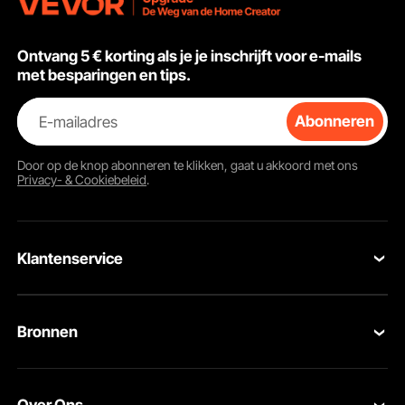
Ontvang 5 € korting als je je inschrijft voor e-mails
met besparingen en tips.
E-mailadres
Abonneren
Door op de knop
abonneren
te klikken, gaat u akkoord met ons
Onze commerciële sinaasappelsapmachine met automatische toevoer beschikt
Privacy- & Cookiebeleid
.
over een continue sapproductie, waardoor hij ideaal is voor restaurants, cafés,
hotels, supermarkten en diverse andere etablissementen.
Klantenservice
Neem contact op
Bronnen
Retourneren en vervangingen
Leden Programma
Uw bestellingen