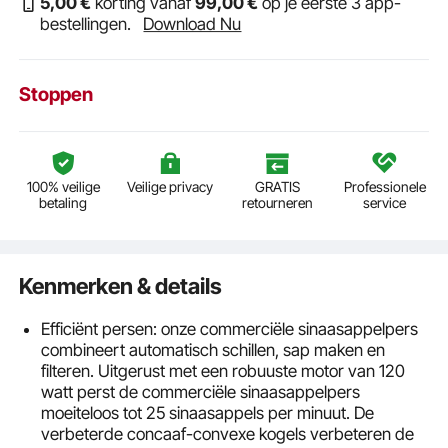
5
,00
€
korting vanaf
99
,00
€
op je eerste 3 app-
bestellingen.
Download Nu
Stoppen
100% veilige
Veilige privacy
GRATIS
Professionele
betaling
retourneren
service
Kenmerken & details
Efficiënt persen: onze commerciële sinaasappelpers
combineert automatisch schillen, sap maken en
filteren. Uitgerust met een robuuste motor van 120
watt perst de commerciële sinaasappelpers
moeiteloos tot 25 sinaasappels per minuut. De
verbeterde concaaf-convexe kogels verbeteren de