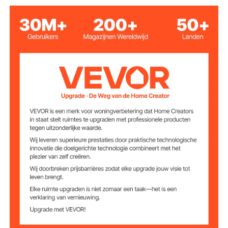
25 sinaasappelen/min
Productie
4
Aantal golven
SUS304+PC
Materiaal
68 kg
Nettogewicht
18 x 23 x 68,9 inch / 460 x
Productafmetinge
n
590 x 1750 mm