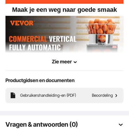
Maak je een weg naar goede smaak
Zie meer
Productgidsen en documenten
Gebruikershandleiding-en (PDF)
Beoordeling
Onze commerciële sinaasappelpers is gemaakt van hoogwaardig SUS304
roestvrij staal en PC-materiaal van voedingskwaliteit, wat eersteklas prestaties
garandeert. Het haalt op efficiënte wijze het sap uit sinaasappels en combineert
naadloos automatisch schillen en automatisch filteren.
Vragen & antwoorden (0)