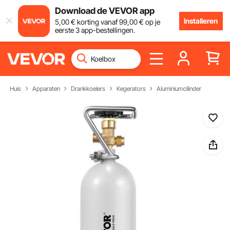
Download de VEVOR app
Installeren
5
,00
€
korting vanaf
99
,00
€
op je
eerste 3 app-bestellingen.
Huis
Apparaten
Drankkoelers
Kegerators
Aluminiumcilinder