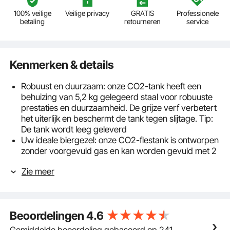
100% veilige
Veilige privacy
GRATIS
Professionele
betaling
retourneren
service
Kenmerken & details
Robuust en duurzaam: onze CO2-tank heeft een
behuizing van 5,2 kg gelegeerd staal voor robuuste
prestaties en duurzaamheid. De grijze verf verbetert
het uiterlijk en beschermt de tank tegen slijtage. Tip:
De tank wordt leeg geleverd
Uw ideale biergezel: onze CO2-flestank is ontworpen
zonder voorgevuld gas en kan worden gevuld met 2
kg CO2 van levensmiddelenkwaliteit, 99,95% zuiver,
Zie meer
conform de E290-norm. Het is herbruikbaar en ideaal
voor het tappen van ongeveer 600 liter bier. Dit
maakt het een onmisbare aanvulling op de uitrusting
van elke bierliefhebber
Beoordelingen
4.6
Verbeterde drukstabiliteit: onze nieuwe CO2-tank
werkt met een werkdruk van maar liefst 1800 PSI en
Gemiddelde beoordeling gebaseerd op 241