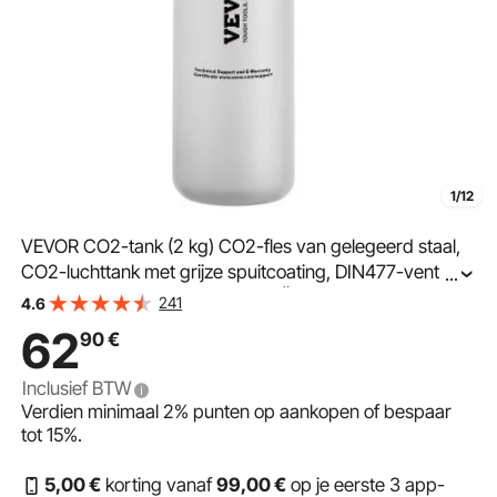
1/12
VEVOR CO2-tank (2 kg) CO2-fles van gelegeerd staal,
CO2-luchttank met grijze spuitcoating, DIN477-ventiel,
...
handgreep en regelbare druk, TÜV-gekeurde gasfles
241
4.6
voor het tappen van bier zonder CO₂.
62
90
€
Inclusief BTW
Verdien minimaal
2%
punten op aankopen of bespaar
tot
15%
.
5
,00
€
korting vanaf
99
,00
€
op je eerste 3 app-