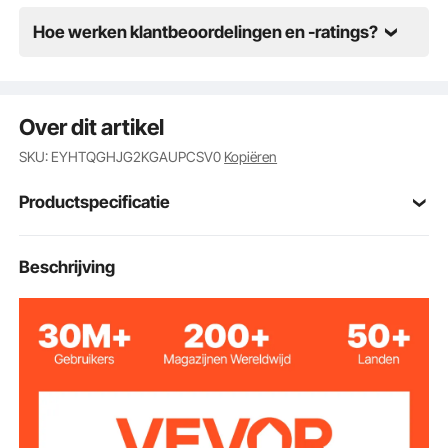
Hoe werken klantbeoordelingen en -ratings?
Over dit artikel
SKU: EYHTQGHJG2KGAUPCSV0
Kopiëren
Productspecificatie
Artikelmodelnum
Beschrijving
RY-117-315-A-01
mer
4,41 lbs / 2 kg
Artikelcapaciteit
Grijs
Kleur
1800 PSI ontwerp, werking
Werkdruk