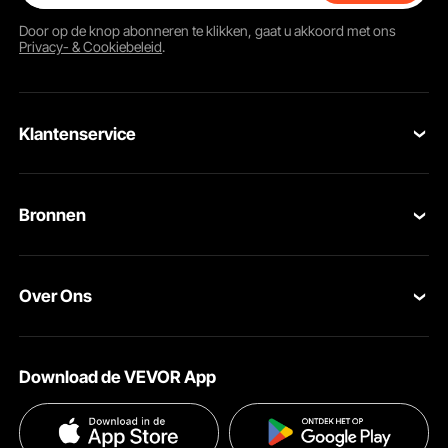
Door op de knop
abonneren
te klikken, gaat u akkoord met ons
Privacy- & Cookiebeleid
.
Klantenservice
Neem contact op
Bronnen
Retourneren en vervangingen
Leden Programma
Uw bestellingen
Over Ons
Pro-ledenprogramma
Jouw rekening
Over VEVOR
Verzendtarieven & beleid
Download de VEVOR App
Voorwaarden van de dienst
Betalingswijzen
Privacybeleid
Hulp en veelgestelde vragen