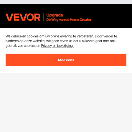
Ontvang 5 € korting als je je inschrijft voor e-mails
We gebruiken cookies om uw online ervaring te verbeteren. Door verder te
met besparingen en tips.
bladeren op deze website, we gaan ervan uit dat u akkoord gaat met ons
gebruik van cookies en
Privacy en beveiliging.
E-mailadres
Abonneren
Mee eens
Door op de knop
abonneren
te klikken, gaat u akkoord met ons
Privacy- & Cookiebeleid
.
Klantenservice
Neem contact op
Bronnen
Retourneren en vervangingen