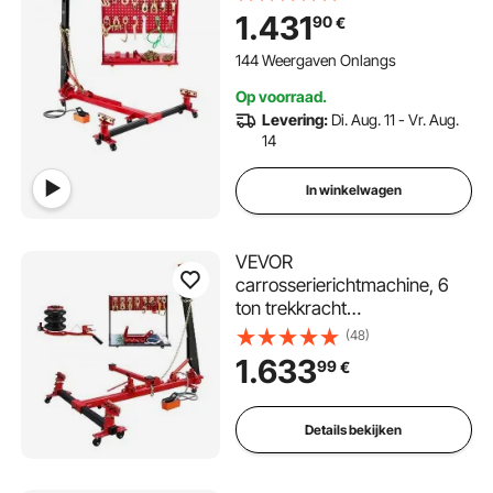
hydraulische voetpomp en
1.431
90
€
draaibare kolom, inclusief 16
richtgereedschappen, voor
144 Weergaven Onlangs
autoreparatiewerkplaatsen
Op voorraad.
Levering:
Di. Aug. 11 - Vr. Aug.
14
In winkelwagen
VEVOR
carrosserierichtmachine, 6
ton trekkracht
carrosserietrekker,
(48)
carrosserierichtmachine met
1.633
99
€
draaibare mast, hydraulische
voetpomp
Details bekijken