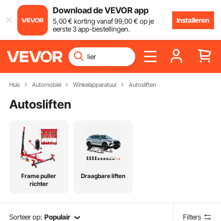
Download de VEVOR app
Installeren
5
,00
€
korting vanaf
99
,00
€
op je
eerste 3 app-bestellingen.
Huis
Automobiel
Winkelapparatuur
Autosliften
Autosliften
Frame puller
Draagbare liften
richter
Sorteer op:
Populair
Filters