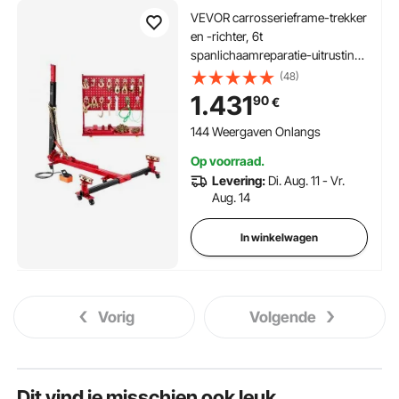
VEVOR carrosserieframe-trekker
en -richter, 6t
spanlichaamreparatie-uitrusting
met 6000 PSI hydraulische
(48)
voetpomp en draaibare kolom,
1.431
90
€
inclusief 16
richtgereedschappen, voor
144 Weergaven Onlangs
autoreparatiewerkplaatsen
Op voorraad.
Levering:
Di. Aug. 11 - Vr.
Aug. 14
In winkelwagen
Vorig
Volgende
Dit vind je misschien ook leuk