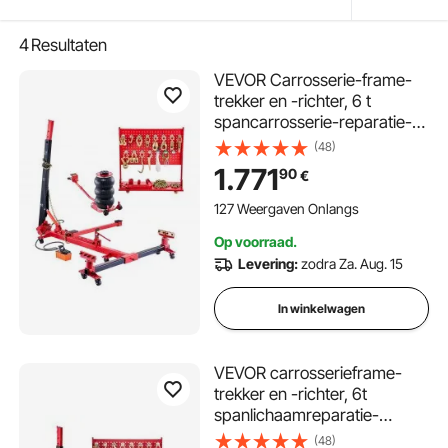
4
Resultaten
VEVOR Carrosserie-frame-
trekker en -richter, 6 t
spancarrosserie-reparatie-
uitrusting met 3 t airbag-krik
(48)
en 45 MPa hydraulische
1.771
90
€
voetpomp, inclusief 16
richtgereedschappen, voor
127 Weergaven Onlangs
autoreparatiewerkplaatsen
Op voorraad.
Levering:
zodra Za. Aug. 15
In winkelwagen
VEVOR carrosserieframe-
trekker en -richter, 6t
spanlichaamreparatie-
uitrusting met 6000 PSI
(48)