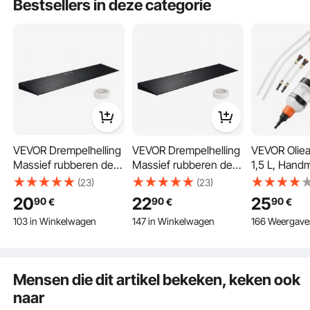
Bestsellers in deze categorie
Oxford-doek
Terwijl uw tank zich vult en de damp omhoog wordt geduwd, detecteert onze
adelaarsoogsensor de druk. Eén druk op de dampdruk en het mondstuk van de
VEVOR Drempelhelling
VEVOR Drempelhelling
VEVOR Olie
brandstofhaspel wordt automatisch uitgeschakeld, waardoor ongewenste
brandstofbuien worden geëlimineerd.
Massief rubberen deur
Massief rubberen deur
1,5 L, Hand
Drempelhelling Max.
Drempelhelling Max.
Olieafzuigsp
(23)
(23)
draagvermogen tot 15
draagvermogen tot 15
Olieverversi
20
22
25
90
90
90
€
€
€
ton Stoephelling 90 x
ton Stoeprandhelling
met Slang e
103 in Winkelwagen
147 in Winkelwagen
166 Weergave
20 x 3 cm
90 x 20 x 4 cm
Verlengbuiz
3.7K+ Weergaven Onlangs
2.2K+ Weergaven Onlangs
Rolstoelhelling met
Rolstoelhelling met
Olieververs
103 in Winkelwagen
147 in Winkelwagen
dubbelzijdige tape
dubbelzijdige tape
Afzuigpomp
3.7K+ Weergaven Onlangs
2.2K+ Weergaven Onlangs
Toegangshelling
Toegangshelling
Grasmaaiers
Mensen die dit artikel bekeken, keken ook
Rubberen oprijplaat
Rubberen oprijplaat
Boten, Golfk
naar
Zelfsnijdend
Zelfsnijdend
Motorfietse