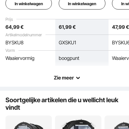
In winkelwagen
In winkelwagen
In 
fietsenstalling met
installeren
fietsens
zeer sterke glasvezel
fietsenstalling met
zeer ste
en dubbele deur,
zeer sterke glasvezel
en dubbe
Prijs
Sneeuw
1706x2133x1524 mm
en dubbele ritsen,
1706x2
64
,99
€
61
,99
€
47
,99
195x81x173 cm
Artikelmodelnummer
Regen
BYSKU8
GXSKU1
BYSKU
Vorm
Insectenbestendig
Waaiervormig
boogpunt
Waaier
zandstorm
Zie meer
Belangrijkste kenmerken
Soortgelijke artikelen die u wellicht leuk
vindt