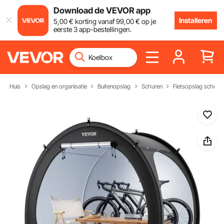
Download de VEVOR app
Installeren
5
,00
€
korting vanaf
99
,00
€
op je
eerste 3 app-bestellingen.
Huis
Opslag en organisatie
Buitenopslag
Schuren
Fietsopslag schuilp