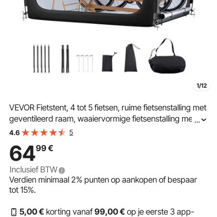
1/12
VEVOR Fietstent, 4 tot 5 fietsen, ruime fietsenstalling met
geventileerd raam, waaiervormige fietsenstalling met
...
zeer sterke glasvezel en dubbele deur,
5
4.6
1706x2133x1524 mm
64
99
€
Inclusief BTW
Verdien minimaal
2%
punten op aankopen of bespaar
tot
15%
.
5
,00
€
korting vanaf
99
,00
€
op je eerste 3 app-