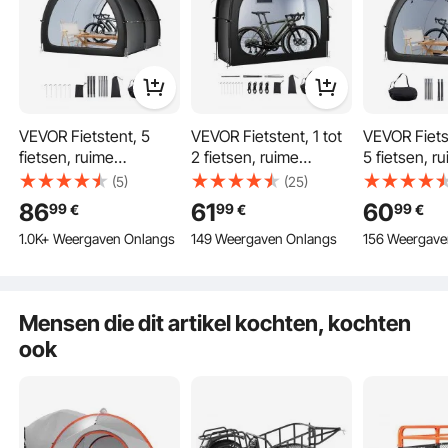
VEVOR Fietstent, 5
VEVOR Fietstent, 1 tot
VEVOR Fietst
fietsen, ruime
2 fietsen, ruime
5 fietsen, r
fietsenstalling met
fietsenstalling met
fietsenstall
(5)
(25)
geventileerd raam,
geventileerd raam,
geventileer
86
61
60
99
99
99
€
€
€
waaiervormige
eenvoudig te
waaiervorm
1.0K+ Weergaven Onlangs
149 Weergaven Onlangs
156 Weergave
fietsenstalling met
installeren
fietsenstall
zeer sterke glasvezel
fietsenstalling met
zeer sterke 
en dubbele ritsen,
zeer sterke glasvezel
en dubbele r
1706x2133x2438mm
en dubbele ritsen,
2190x1550
Mensen die dit artikel kochten, kochten
195x81x173 cm
ook
PU4000mm waterdicht
210D zilver gecoate Oxford-stof