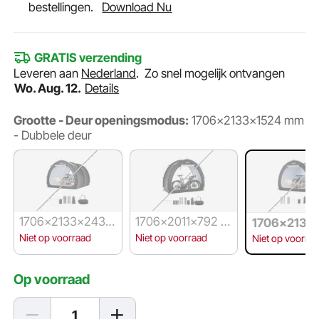
bestellingen.
Download Nu
GRATIS verzending
Leveren aan
Nederland
.
Zo snel mogelijk ontvangen
Wo. Aug. 12.
Details
Grootte - Deur openingsmodus:
1706x2133x1524 mm
- Dubbele deur
1706x2133x2438
1706x2011x792 m
1706x2133
mm - Dubbele deu
m - Dubbele deur
4 mm - Dub
Niet op voorraad
Niet op voorraad
Niet op voorra
r
deur
Op voorraad