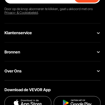
Door op de knop
abonneren
te klikken, gaat u akkoord met ons
Privacy- & Cookiebeleid
.
Klantenservice
Neem contact op
Bronnen
Retourneren en vervangingen
Leden Programma
Uw bestellingen
Over Ons
Pro-ledenprogramma
Jouw rekening
Over VEVOR
Verzendtarieven & beleid
Download de VEVOR App
Voorwaarden van de dienst
Betalingswijzen
Privacybeleid
Hulp en veelgestelde vragen