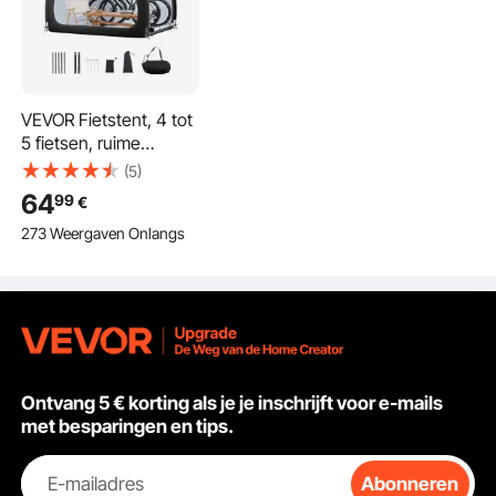
VEVOR Fietstent, 4 tot
5 fietsen, ruime
fietsenstalling met
(5)
geventileerd raam,
64
99
€
waaiervormige
273 Weergaven Onlangs
fietsenstalling met
zeer sterke glasvezel
en dubbele deur,
1706x2133x1524 mm
Ontvang 5 € korting als je je inschrijft voor e-mails
met besparingen en tips.
E-mailadres
Abonneren