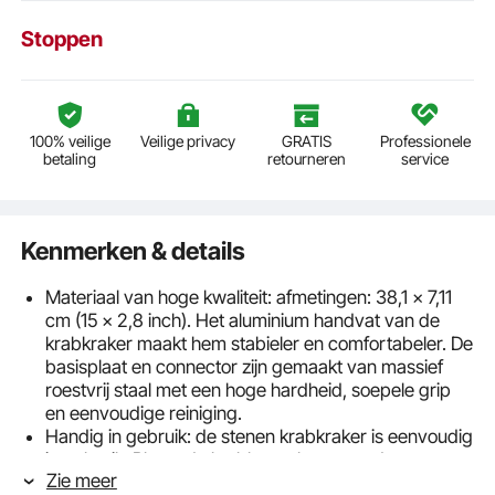
Stoppen
100% veilige
Veilige privacy
GRATIS
Professionele
betaling
retourneren
service
Kenmerken & details
Materiaal van hoge kwaliteit: afmetingen: 38,1 x 7,11
cm (15 x 2,8 inch). Het aluminium handvat van de
krabkraker maakt hem stabieler en comfortabeler. De
basisplaat en connector zijn gemaakt van massief
roestvrij staal met een hoge hardheid, soepele grip
en eenvoudige reiniging.
Handig in gebruik: de stenen krabkraker is eenvoudig
in gebruik. Plaats de krabbenscharen op de
Zie meer
bodemplaat. Druk vervolgens voorzichtig op de