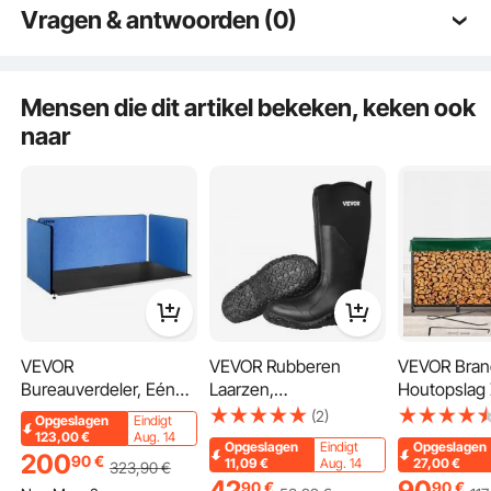
Snelle en veilige levering
Vragen & antwoorden (0)
30 dagen gratis retourneren
24/7 Attente Service
12345
Typische vragen gesteld over producten:
Is het product duurzaam? ...
Mensen die dit artikel bekeken, keken ook
naar
Stel de eerste vraag
VEVOR
VEVOR Rubberen
VEVOR Bran
Bureauverdeler, Eén
Laarzen,
Houtopslag 
152x61 cm + Twee
Beschermende
Voeten 130
(2)
Opgeslagen
Eindigt
61x61 cm Panelen,
Schoenen,
Houtopslag
123,00
€
Aug. 14
Opgeslagen
Eindigt
Opgeslagen
20mm Dik Bureau
Werkschoenen,
Brandhoutre
200
90
€
11,09
€
Aug. 14
27,00
€
323
,90
€
Privacypaneel,
Antislip Laarzen,
Groot Bran
42
90
90
€
90
€