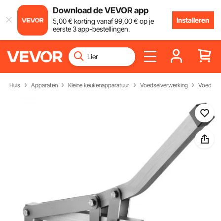
Download de VEVOR app
Installeren
5
,00
€
korting vanaf
99
,00
€
op je
eerste 3 app-bestellingen.
Huis
Apparaten
Kleine keukenapparatuur
Voedselverwerking
Voedselb