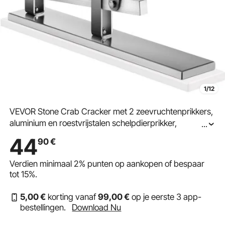
1/12
VEVOR Stone Crab Cracker met 2 zeevruchtenprikkers,
aluminium en roestvrijstalen schelpdierprikker,
...
zeevruchtengereedschapset voor kreeften- en
44
90
€
krabbenpoten
Verdien minimaal
2%
punten op aankopen of bespaar
tot
15%
.
5
,00
€
korting vanaf
99
,00
€
op je eerste 3 app-
bestellingen.
Download Nu