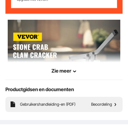
Zie meer
Productgidsen en documenten
VEVOR is een toonaangevend merk dat gespecialiseerd is in apparatuur en
gereedschappen. Samen met duizenden gemotiveerde medewerkers zet VEVOR zich
in om onze klanten te voorzien van robuust materieel en gereedschap tegen
ongelooflijk lage prijzen. Tegenwoordig heeft VEVOR markten in meer dan 200
Gebruikershandleiding-en (PDF)
Beoordeling
landen bezet met meer dan 10 miljoen wereldwijde leden.
Waarom kiezen voor VEVOR?
Premium stevige kwaliteit
Ongelooflijk lage prijzen