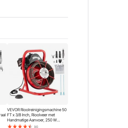
VEVOR Rioolreinigingsmachine 50
raal
FT x 3/8 Inch, Rioolveer met
Handmatige Aanvoer, 250 W
Elektrische Rioolreinigingsmachine
(6)