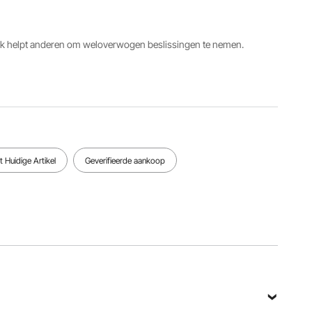
3M
Kabeldiameter
Stationair
ack helpt anderen om weloverwogen beslissingen te nemen.
Nullaststroom
12,7 mm
toerental
4A
(1/2 inch)
1500 tpm
Bekijk alle specificaties
 Huidige Artikel
Geverifieerde aankoop