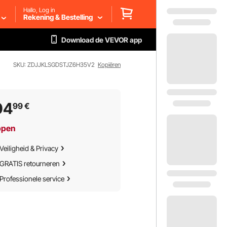
Hallo, Log in
Rekening & Bestelling
Download de VEVOR app
SKU: ZDJJKLSGDSTJZ6H35V2
Kopiëren
04
99
€
ppen
Veiligheid & Privacy
GRATIS retourneren
Professionele service