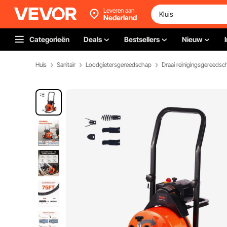
Leveren aan
Nederland
Categorieën
Deals
Bestsellers
Nieuw
Huis
Sanitair
Loodgietersgereedschap
Draai reinigingsgereedsc