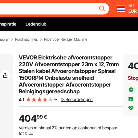
NL/
EUR
Inspiratie
Ledenclub
hap af
Rioolmachines
Pijpafvoer Reiniger Machine
VEVOR Elektrische afvoerontstopper
4
220V Afvoerontstopper 23m x 12,7mm
Stalen kabel Afvoerontstopper Spiraal
1500RPM Onbelaste snelheid
Sto
Afvoerontstopper Afvoerontstopper
Reinigingsgereedschap
18 Beoordelingen
4.1
404
99
€
Verdien minimaal
2%
punten op aankopen of bespaar
tot
15%
.