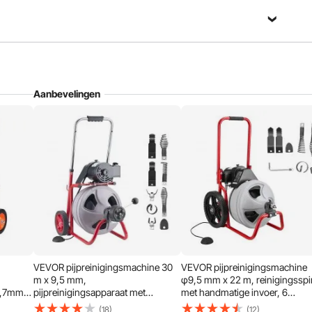
Aanbevelingen
VEVOR pijpreinigingsmachine 30
VEVOR pijpreinigingsmachine
Makkelijk ruilen
m x 9,5 mm,
φ9,5 mm x 22 m, reinigingsspi
2,7mm
pijpreinigingsapparaat met
met handmatige invoer, 6
per
automatische aanvoer, 8
snijgereedschappen en
(18)
(12)