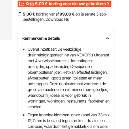
Krijg
5,00
€
korting voor nieuwe gebruikers
5
,00
€
korting vanaf
99
,00
€
op je eerste 3 app-
bestellingen.
Download Nu
Kenmerken & details
Overal inzetbaar: De veelzijdige
drainreinigingsmachine van VEVOR is uitgerust
met 4 verwisselbare snij-inrichtingen:
pijlsnijder, spadesnijder, C-snijder en
bloembollensnijder. Het kan effectief leidingen,
afvoerputten, gootstenen, toiletten en meer
ontstoppen. Deze rioolautomaat voorkomt de
groei van bacteriën en elimineert nare geurtjes,
waardoor hij ideaal is voor gebruik in
woningen, woningen, restaurants, fabrieken en
scholen.
Tegen koppige klompen: onze kabel van 23 m x
12,7 mm is bestand tegen breken, draaien en
corrosie, waardoor het gemakkelijk is om door