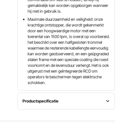
gemakkelijk kan worden opgeborgen wanneer
hij niet in gebruik is.
Maximale duurzaamheid en veiligheid: onze
krachtige ontstopper, die wordt gekenmerkt
door een hoogwaardige motor met een
toerental van 1500 tpm, is overal op voorbereid.
het beschikt over een halfgesloten trommel
waarmee de resterende kabellengte eenvoudig
kan worden geobserveerd, en een geüpgraded
stalen frame met een speciale coating die roest
voorkomt en de levensduur verlengt. Het is ook
uitgerust met een geïntegreerde RCD om
operators te beschermen tegen elektrische
schokken.
Productspecificatie
Artikelmodelnummer
Spanning
Kabellengte
RC-9001-
220V
23 m (75
3.2*12.7*2
50Hz
ft)