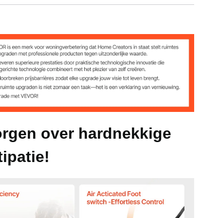
12.7*23M
ch)
orgen over hardnekkige
ipatie!
inch)