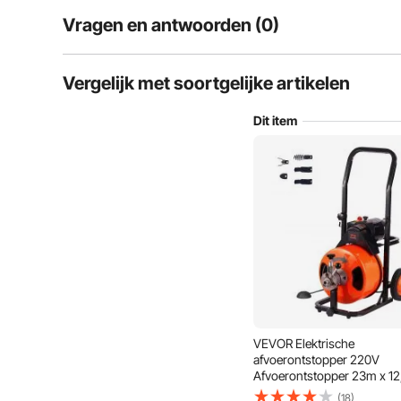
Vragen en antwoorden (0)
Typische vragen over producten:
Vergelijk met soortgelijke artikelen
Is het product duurzaam? ...
Dit item
Stel de eerste vraag
VEVOR Elektrische
Moeiteloze bediening
afvoerontstopper 220V
Afvoerontstopper 23m x 1
Stalen kabel Afvoerontstop
(18)