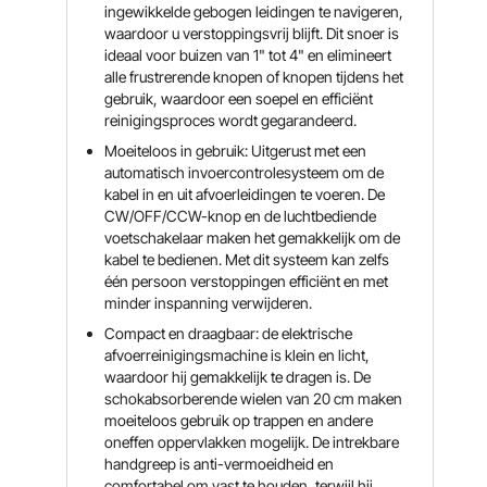
ingewikkelde gebogen leidingen te navigeren,
waardoor u verstoppingsvrij blijft. Dit snoer is
ideaal voor buizen van 1" tot 4" en elimineert
alle frustrerende knopen of knopen tijdens het
gebruik, waardoor een soepel en efficiënt
reinigingsproces wordt gegarandeerd.
Moeiteloos in gebruik: Uitgerust met een
automatisch invoercontrolesysteem om de
kabel in en uit afvoerleidingen te voeren. De
CW/OFF/CCW-knop en de luchtbediende
voetschakelaar maken het gemakkelijk om de
kabel te bedienen. Met dit systeem kan zelfs
één persoon verstoppingen efficiënt en met
minder inspanning verwijderen.
Compact en draagbaar: de elektrische
afvoerreinigingsmachine is klein en licht,
waardoor hij gemakkelijk te dragen is. De
schokabsorberende wielen van 20 cm maken
moeiteloos gebruik op trappen en andere
oneffen oppervlakken mogelijk. De intrekbare
handgreep is anti-vermoeidheid en
comfortabel om vast te houden, terwijl hij