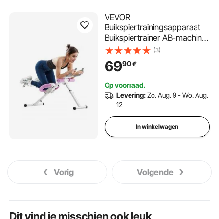
VEVOR
Buikspiertrainingsapparaat
Buikspiertrainer AB-machine
Gym, Buikspiertrainer 150 kg
(3)
Draagvermogen,
69
90
€
Buikspiertrainer
Krachttraining Opvouwbaar
Op voorraad.
Verstelbaar Fitnessapparaat
Levering:
Zo. Aug. 9 - Wo. Aug.
Wit + Roze
12
In winkelwagen
Vorig
Volgende
Dit vind je misschien ook leuk