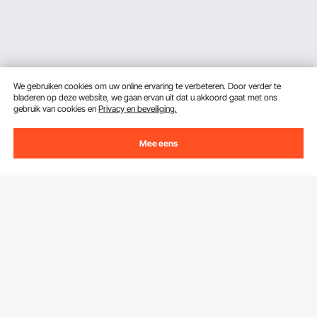
We gebruiken cookies om uw online ervaring te verbeteren. Door verder te
bladeren op deze website, we gaan ervan uit dat u akkoord gaat met ons
gebruik van cookies en
Privacy en beveiliging.
Ontvang 5 € korting als je je inschrijft voor e-mails
Mee eens
met besparingen en tips.
E-mailadres
Abonneren
Door op de knop
abonneren
te klikken, gaat u akkoord met ons
Privacy- & Cookiebeleid
.
Klantenservice