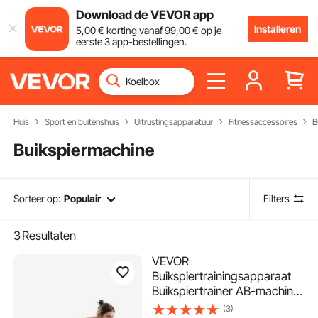
Download de VEVOR app
Installeren
5
,00
€
korting vanaf
99
,00
€
op je
eerste 3 app-bestellingen.
Huis
Sport en buitenshuis
Uitrustingsapparatuur
Fitnessaccessoires
B
Buikspiermachine
Sorteer op:
Populair
Filters
3
Resultaten
VEVOR
Buikspiertrainingsapparaat
Buikspiertrainer AB-machine
voor sportschool,
(3)