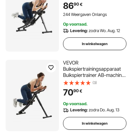
Buikspiertrainer 200 kg
86
90
€
draagvermogen,
Buikspiertrainer voor
244 Weergaven Onlangs
krachttraining, Opvouwbaar
Op voorraad.
en verstelbaar
Levering:
zodra Wo. Aug. 12
fitnessapparaat
In winkelwagen
VEVOR
Buikspiertrainingsapparaat
Buikspiertrainer AB-machine
voor sportschool,
(3)
Buikspiertrainer 200 kg
70
90
€
draagvermogen,
Buikspiertrainer
Op voorraad.
krachttraining, Opvouwbaar
Levering:
zodra Do. Aug. 13
verstelbaar fitnessapparaat
Zwart
In winkelwagen